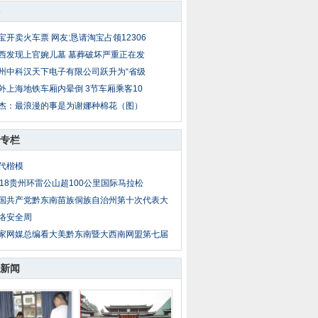
宝开卖火车票 网友:恳请淘宝占领12306
西发现上官婉儿墓 墓葬破坏严重正在发
州中科汉天下电子有限公司跃升为“省级
外上海地铁车厢内晕倒 3节车厢乘客10
杰：最浪漫的事是为谢娜种棉花（图）
专栏
代楷模
018贵州环雷公山超100公里国际马拉松
国共产党黔东南苗族侗族自治州第十次代表大
络安全周
家网媒总编看大美黔东南暨大西南网盟第七届
新闻