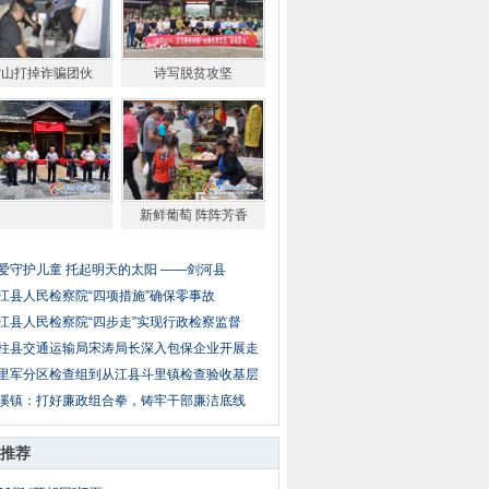
雷山打掉诈骗团伙
诗写脱贫攻坚
新鲜葡萄 阵阵芳香
爱守护儿童 托起明天的太阳 ——剑河县
江县人民检察院“四项措施”确保零事故
江县人民检察院“四步走”实现行政检察监督
柱县交通运输局宋涛局长深入包保企业开展走
里军分区检查组到从江县斗里镇检查验收基层
溪镇：打好廉政组合拳，铸牢干部廉洁底线
推荐