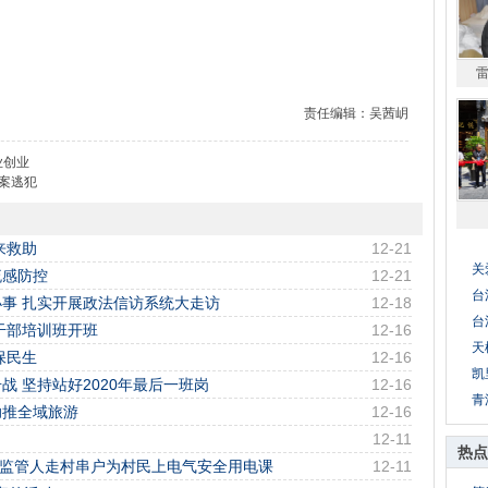
责任编辑：吴茜岄
业创业
案逃犯
来救助
12-21
关
流感防控
12-21
台
事 扎实开展政法信访系统大走访
12-18
台
干部培训班开班
12-16
天
保民生
12-16
凯
 坚持站好2020年最后一班岗
12-16
青
助推全域旅游
12-16
12-11
热点
市场监管人走村串户为村民上电气安全用电课
12-11