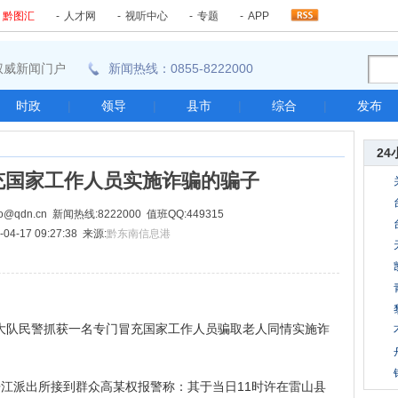
-
黔图汇
-
人才网
-
视听中心
-
专题
-
APP
东南权威新闻门户
新闻热线：0855-8222000
时政
|
领导
|
县市
|
综合
|
发布
24
充国家工作人员实施诈骗的骗子
@qdn.cn 新闻热线:8222000 值班QQ:449315
04-17 09:27:38 来源:
黔东南信息港
大队民警抓获一名专门冒充国家工作人员骗取老人同情实施诈
江派出所接到群众高某权报警称：其于当日11时许在雷山县