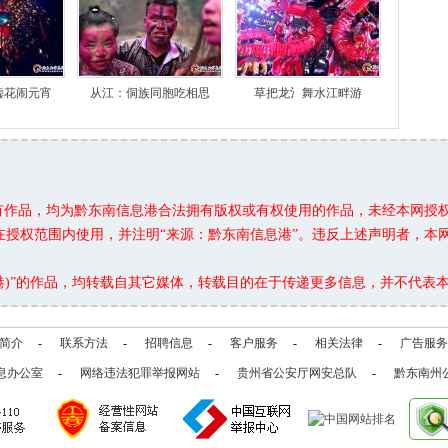
嘘花闹元宵
从江：侗族同胞吃相思
草把龙氵舞水江畔游
所有作品，均为黔东南信息港合法拥有版权或有权使用的作品，未经本网授
在授权范围内使用，并注明“来源：黔东南信息港”。违反上述声明者，本
息港)”的作品，均转载自其它媒体，转载目的在于传递更多信息，并不代表
简介
-
联系方法
-
招聘信息
-
客户服务
-
相关法律
-
广告服务
息办公室
-
网络违法犯罪举报网站
-
贵州省公安厅网安总队
-
黔东南州