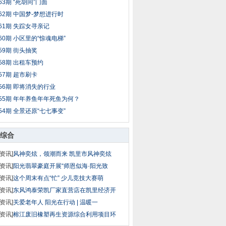
63期 “死胡同”门面
62期 中国梦-梦想进行时
61期 失踪女寻亲记
60期 小区里的“惊魂电梯”
59期 街头抽奖
58期 出租车预约
57期 超市刷卡
56期 即将消失的行业
55期 年年养鱼年年死鱼为何？
54期 全景还原“七七事变”
综合
资讯]
风神奕炫，领潮而来 凯里市风神奕炫
资讯]
阳光翡翠豪庭开展“师恩似海·阳光致
资讯]
这个周末有点“忙” 少儿竞技大赛萌
资讯]
东风鸿泰荣凯厂家直营店在凯里经济开
资讯]
关爱老年人 阳光在行动 | 温暖一
资讯]
榕江废旧橡塑再生资源综合利用项目环