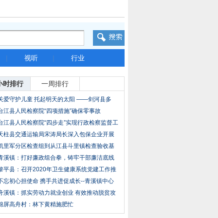
|
视听
|
行业
小时排行
一周排行
关爱守护儿童 托起明天的太阳 ——剑河县多
台江县人民检察院“四项措施”确保零事故
台江县人民检察院“四步走”实现行政检察监督工
天柱县交通运输局宋涛局长深入包保企业开展
走访
凯里军分区检查组到从江县斗里镇检查验收基
层武
青溪镇：打好廉政组合拳，铸牢干部廉洁底线
黎平县：召开2020年卫生健康系统党建工作推
进会
不忘初心担使命 携手共进促成长--青溪镇中心
舟溪镇：抓实劳动力就业创业 有效推动脱贫攻
锦屏高舟村：林下黄精施肥忙