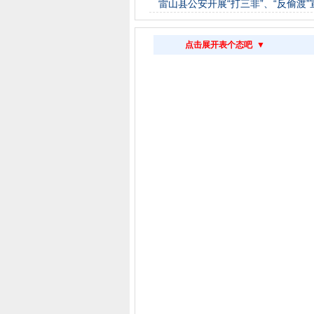
雷山县公安开展“打三非”、“反偷渡
点击展开表个态吧 ▼