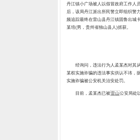
丹江镇小广场被人以假冒政府工作人员
后，该局丹江派出所民警立即组织警
频追踪最终在雷山县丹江镇固鲁出城卡
某培(男，贵州省独山县人)抓获。
经询问，违法行为人孟某杰对其从独
某权实施诈骗的违法事实供认不讳，
实施诈骗被公安机关治安处罚。
目前，孟某杰已被
雷山
公安局处