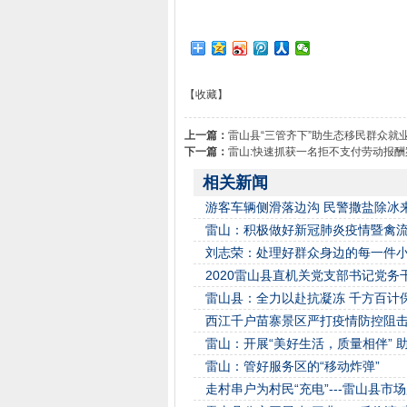
【收藏】
上一篇：
雷山县“三管齐下”助生态移民群众就
下一篇：
雷山:快速抓获一名拒不支付劳动报酬
相关新闻
游客车辆侧滑落边沟 民警撒盐除冰
雷山：积极做好新冠肺炎疫情暨禽
刘志荣：处理好群众身边的每一件小
2020雷山县直机关党支部书记党务
雷山县：全力以赴抗凝冻 千方百计
西江千户苗寨景区严打疫情防控阻击战
雷山：开展“美好生活，质量相伴” 
雷山：管好服务区的“移动炸弹”
走村串户为村民“充电”---雷山县