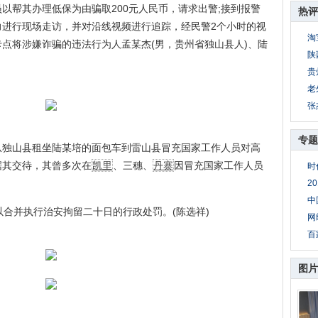
以帮其办理低保为由骗取200元人民币，请求出警;接到报警
热评
力进行现场走访，并对沿线视频进行追踪，经民警2个小时的视
淘
点将涉嫌诈骗的违法行为人孟某杰(男，贵州省独山县人)、陆
陕
贵
老
张
专题
山县租坐陆某培的面包车到雷山县冒充国家工作人员对高
据其交待，其曾多次在
凯里
、三穗、
丹寨
因冒充国家工作人员
时
2
中
以合并执行治安拘留二十日的行政处罚。(陈选祥)
网
百
图片