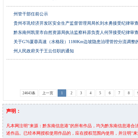
州管干部任前公示
贵州岑巩经济开发区安全生产监督管理局局长刘水勇接受纪律审
黔东南州凯里市自然资源局执法监察科原负责人何萍接受纪律审
关于G76厦蓉高速（水格段）1180Km边坡隐患治理管控分流调整
州人民政府关于王云任职的通知
24643条
上一页
1
2
3
4
5
6
7
8
声明：
凡本网注明“来源：黔东南信息港”的所有作品，均为黔东南信息港合
述作品。已经本网授权使用作品的，应在授权范围内使用，并注明“来