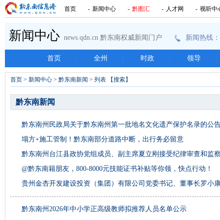
首页
-
新闻中心
-
黔图汇
-
人才网
-
视听中
新闻中心
news.qdn.cn 黔东南权威新闻门户
新闻热线：08
首页
|
全州
|
时政
|
领导
|
首页
>
新闻中心
>
黔东南新闻
> 列表 【
搜索
】
黔东南新闻
黔东南州民政局关于黔东南州第一批地名文化遗产保护名录的公
塌方+施工管制！黔东南部分道路中断，出行务必留意
黔东南州台江县政协党组成员、副主席夏立刚接受纪律审查和监
@黔东南籍朋友，800-8000元技能证书补贴等你领，快点行动！
贵州金杏开发建设投资（集团）有限公司党委书记、董事长罗小
黔东南州2026年中小学正高级教师拟推荐人员名单公示