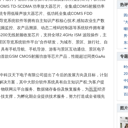
热评
OMS TD-SCDMA 功率放大器芯片、全集成COMS射频功率
系统专用低噪声放大器芯片、低功耗全集成COMS FDD
因
游景区导览系统软件等拥有自主知识产权核心技术;感知农业生产数
“
视频监控、农产品溯源、动态二维码控制器等系统软件拥有著
哑
00无线射频收发芯片，支持全球2.4GHz ISM 波段操作，主
男
景区导览系统软件平台”合作研发，为城市、景区、旅行社、自
东
，具有手机导航、手机导游、游客与景区互动通信、景区电子
妻
款GSM CMOS射频功放等芯片产品，性能超过同类GaAs
专题
8
。
公
时
妻
2
中科汉天下电子有限公司提出了今后的发展方向及目标，计划
母
中
解决方案，其中大部分软件系统具有自主知识产权;为客户提
网
、物联网云平台服务、数据储存备份及恢复服务，为
凯里
经济
百
科技支撑，为孵化期企业提供技术服务，努力打造成全省领先
图片