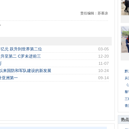
责任编辑：苏慕凉
”
万亿元 跃升到世界第二位
03-05
升至第二 C罗未进前三
12-20
万
11-07
六大以来国防和军队建设的新发展
10-24
黔
升亚洲第一
09-14
从
《
黎
三
青
热点