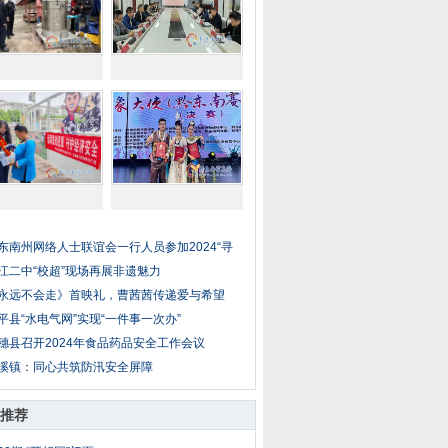
东南州网络人士联谊会一行人员参加2024“寻
江二中“校超”现场再展非遗魅力
永远不会走》首映礼，曹茜茜传递爱与希望
平县“水电气网”实现“一件事一次办”
穗县召开2024年食品药品安全工作会议
溪镇：同心共筑防汛安全屏障
推荐