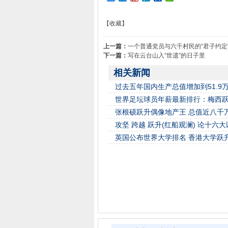
【收藏】
上一篇：
一个普通党员与六千村民的“君子约定
下一篇：
写在云台山入“世遗”的日子里
相关新闻
过去五年国内生产总值增加到51.9
世界足坛球员年薪最新排行：梅西跃
张根硕跃升偶像地产王 总值近八千
攻坚 跨越 跃升(红船观澜) 论十
英国公布世界大学排名 香港大学跃