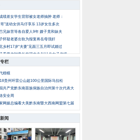
成绩差女学生背部被女老师抽肿 老师：
大哥”送幼女供马仔享乐 13岁女生多次
巴兄妹苦等各自爱人9年 嫂子竟和妹夫
子怀疑老婆出轨为报复将岳母强奸
北乡村17岁“夫妻”见面三五月即试婚过
子看黄片时意外发现丈夫与11名女子偷情
专栏
岁女童放暑假到外地找父母 被爷爷两次
公遇儿媳妇与男同事吃饭 疑两人暧昧暴
代楷模
子出轨后丈夫恋上小姨子 丈夫杀妻埋菜
018贵州环雷公山超100公里国际马拉松
亲把14岁亲生女送情人糟蹋 性侵者不止
国共产党黔东南苗族侗族自治州第十次代表大
络安全周
家网媒总编看大美黔东南暨大西南网盟第七届
新闻