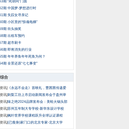
63期 “死胡同”门面
62期 中国梦-梦想进行时
61期 失踪女寻亲记
60期 小区里的“惊魂电梯”
59期 街头抽奖
58期 出租车预约
57期 超市刷卡
56期 即将消失的行业
55期 年年养鱼年年死鱼为何？
54期 全景还原“七七事变”
综合
资讯]
《永远不会走》首映礼，曹茜茜传递爱
资讯]
刺梨工坊上市启动新闻发布会于盘州举
资讯]
味之绝2024品牌发布会：美蛙火锅头部
资讯]
苏州五年制大专学校-新华东设计学校
资讯]
枫叶世界学校课程跃升全球认证课程
资讯]
(已瘦身)家门口的北京专家-北京大学