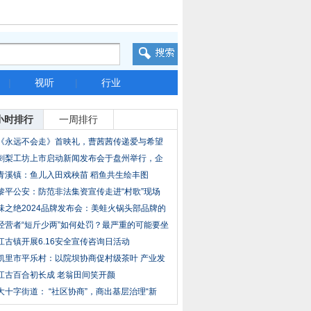
|
视听
|
行业
小时排行
一周排行
《永远不会走》首映礼，曹茜茜传递爱与希望
刺梨工坊上市启动新闻发布会于盘州举行，企
业计
青溪镇：鱼儿入田戏秧苗 稻鱼共生绘丰图
黎平公安：防范非法集资宣传走进“村歌”现场
味之绝2024品牌发布会：美蛙火锅头部品牌的
破局
经营者“短斤少两”如何处罚？最严重的可能要坐
江古镇开展6.16安全宣传咨询日活动
凯里市平乐村：以院坝协商促村级茶叶 产业发
展
江古百合初长成 老翁田间笑开颜
大十字街道： “社区协商”，商出基层治理“新