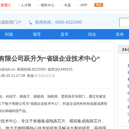
-
黔图汇
-
人才网
-
视听中心
-
专题
-
APP
东南权威新闻门户
新闻热线：0855-8222000
时政
|
领导
|
县市
|
综合
|
发布
24
有限公司跃升为“省级企业技术中心”
@qdn.cn 新闻热线:8222000 值班QQ:449315
06-25 11:27:39 来源:
黔东南信息港
会、科技厅、财政厅、国税局、地税局、贵阳海关等部门，通过专家实
下电子有限公司为“省级企业技术中心”，对该企业的科科技创新成果给
推出高端科技产品。
术中心，专注于射频集成电路芯片、模拟集成电路芯片、
售，致力于物联网核心技术的研发及解决方案的研究，获得国