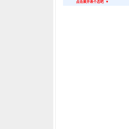
点击展开表个态吧 ▼