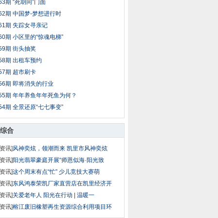
63期 “死胡同”门面
62期 中国梦-梦想进行时
61期 失踪女寻亲记
60期 小区里的“惊魂电梯”
59期 街头抽奖
58期 出租车预约
57期 超市刷卡
56期 即将消失的行业
55期 年年养鱼年年死鱼为何？
54期 全景还原“七七事变”
综合
资讯]
风神奕炫，领潮而来 凯里市风神奕炫
资讯]
阳光翡翠豪庭开展“师恩似海·阳光致
资讯]
这个周末有点“忙” 少儿竞技大赛萌
资讯]
东风鸿泰荣凯厂家直营店在凯里经济开
资讯]
关爱老年人 阳光在行动 | 温暖一
资讯]
榕江废旧橡塑再生资源综合利用项目环