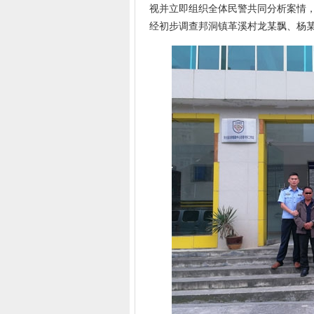
视并立即组织全体民警共同分析案情
经初步调查邦洞镇革溪村龙某飘、杨