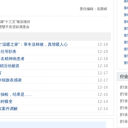
第
第
责任编辑：吴茜岄
第
家“十三五”规划项目
第
进暨不良贷款调度会
第
第
第
建“温暖之家”：寒冬送棉被，真情暖人心
12-18
第
主任等职务
12-18
第
两名精神病患者
12-18
第
传销活动被抓
12-18
富
12-17
行业
来锦旗表感谢
12-17
12-16
[行业
行抽检，结果是……
12-16
[行业
[行业
困村蝶变
12-14
[行业
议案件调解
12-14
[行业
[行业