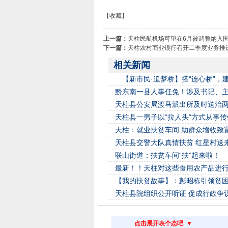
【收藏】
上一篇：
天柱民航机场可望在6月被调整纳入国
下一篇：
天柱农村商业银行召开二季度业务推
相关新闻
【新市民·追梦桥】搭“连心桥”，
黔东南一县人事任免！涉及书记、
天柱县公安局渡马派出所及时送治
天柱县一男子以“拉人头”方式从事
天柱：就业扶贫车间 助群众增收致
天柱县交警大队真情扶贫 红星村送
联山街道：扶贫车间“扶”起来啦！
最新！！天柱对这些食用农产品进
【我的扶贫故事】：彭昭栋引领贫
天柱县院组织公开听证 促成行政争
点击展开表个态吧 ▼