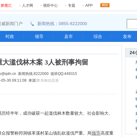
-
黔图汇
-
人才网
-
视听中心
-
专题
-
APP
东南权威新闻门户
新闻热线：0855-8222000
时政
|
领导
|
县市
|
综合
|
发布
24
大滥伐林木案 3人被刑事拘留
@qdn.cn 新闻热线:8222000 值班QQ:449315
05-30 09:11:08 来源:
黔东南信息港
局历经半年，成功破获一起滥伐林木数量较大、社会影响大、
群众报警称邦洞镇革溪村某山场乱砍滥伐严重。局
领导
高度重