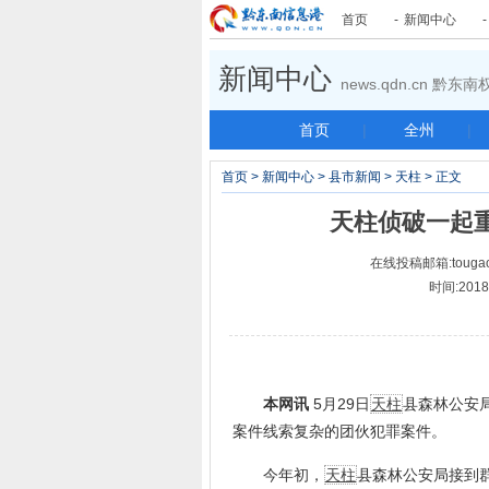
首页
-
新闻中心
新闻中心
news.qdn.cn 黔
首页
|
全州
|
首页
>
新闻中心
>
县市新闻
>
天柱
> 正文
天柱侦破一起重
在线投稿邮箱:tougao
时间:2018-
本网讯
5月29日
天柱
县森林公安
案件线索复杂的团伙犯罪案件。
今年初，
天柱
县森林公安局接到