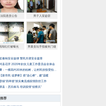
法院悬赏公告
男子入室盗窃
因闯红灯被曝光
男童贪玩手指被夹门缝
笙奏响安全旋律 警民共谱安全篇章
河县召开 2020年妇女儿童工作委员会全体会
秉：一棵高约30米的枯树，让村民担惊受怕…
新市民·追梦桥】搭“连心桥”，建“温暖
彦镇“四举措”抓实禽流感疫情防控工作
屏县：厉兵秣马 培训疫情“侦察兵”
推荐