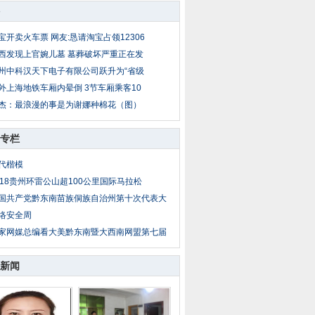
宝开卖火车票 网友:恳请淘宝占领12306
西发现上官婉儿墓 墓葬破坏严重正在发
州中科汉天下电子有限公司跃升为“省级
外上海地铁车厢内晕倒 3节车厢乘客10
杰：最浪漫的事是为谢娜种棉花（图）
专栏
代楷模
018贵州环雷公山超100公里国际马拉松
国共产党黔东南苗族侗族自治州第十次代表大
络安全周
家网媒总编看大美黔东南暨大西南网盟第七届
新闻