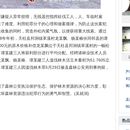
嫌疑人异常狡猾，无线遥控指挥砍伐工人，人、车临时雇
来了难度。利用犯罪分子的心理和做案规律，为防止这伙案犯
息收集的同时，营造外松内紧气氛，以便获得重大线索。通过
18年年初，天柱县邦洞镇革溪村龙某飘、杨某椿伙同邻县的谭
00元的原木价格补偿龙某飘位于天柱县邦洞镇革溪村的一幅松
、谭某建三人将获利部分进行平均分配。经聘请林业技术人员
飘、杨某椿、谭某建三人滥伐林木活立木蓄积为51.7605立
谭某建三人因滥伐林木罪5月29日被县森林公安局刑事拘留，
芦
剑
施
森林公安执法保护生态、保护林木资源的决心和力度，彰
【
坏森林资源违法犯罪行为的勇气和智慧。(吴就润)
孟
锦
热点