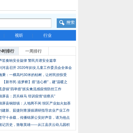
|
视听
|
行业
小时排行
一周排行
芦笙奏响安全旋律 警民共谱安全篇章
剑河县召开 2020年妇女儿童工作委员会全体会
议
施秉：一棵高约30米的枯树，让村民担惊受
怕……
【新市民·追梦桥】搭“连心桥”，建“温暖之
孟彦镇“四举措”抓实禽流感疫情防控工作
锦屏县：厉兵秣马 培训疫情“侦察兵”
锦屏县铜鼓镇：人地两不闲 坝区产业如火如荼
刘建新、茹捷到青溪镇调研指导农业产业工作
坚守十余载，传播锦屏公安好声音，请为他点
赞！
铭记历史，致敬英雄——从江县庆云幼儿园积
极开