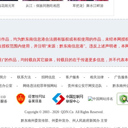
嘘花闹元宵
从江：侗族同胞吃相思
草把龙氵舞水江畔游
所有作品，均为黔东南信息港合法拥有版权或有权使用的作品，未经本网授
在授权范围内使用，并注明“来源：黔东南信息港”。违反上述声明者，本
息港)”的作品，均转载自其它媒体，转载目的在于传递更多信息，并不代表
简介
-
联系方法
-
招聘信息
-
客户服务
-
相关法律
-
广告服务
息办公室
-
网络违法犯罪举报网站
-
贵州省公安厅网安总队
-
黔东南州
Copyright © 2003 - 2020 QDN.Cn All Rights Reserved.
黔东南州委宣传部、州委外宣办、州人民政府新闻办 主管