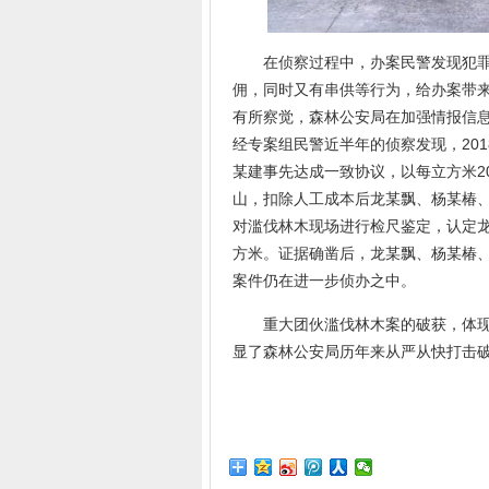
在侦察过程中，办案民警发现犯罪
佣，同时又有串供等行为，给办案带
有所察觉，森林公安局在加强情报信
经专案组民警近半年的侦察发现，20
某建事先达成一致协议，以每立方米2
山，扣除人工成本后龙某飘、杨某椿
对滥伐林木现场进行检尺鉴定，认定龙某
方米。证据确凿后，龙某飘、杨某椿、
案件仍在进一步侦办之中。
重大团伙滥伐林木案的破获，体现了
显了森林公安局历年来从严从快打击破