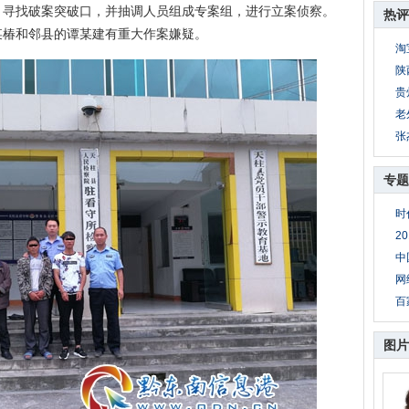
，寻找破案突破口，并抽调人员组成专案组，进行立案侦察。
热评
某椿和邻县的谭某建有重大作案嫌疑。
淘
陕
贵
老
张
专题
时
2
中
网
百
图片