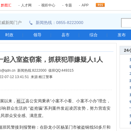
-
黔图汇
-
人才网
-
视听中心
-
专题
-
APP
东南权威新闻门户
新闻热线：0855-8222000
时政
|
领导
|
县市
|
综合
|
发布
24
一起入室盗窃案，抓获犯罪嫌疑人1人
@qdn.cn 新闻热线:8222000 值班QQ:449315
22-07-12 13:41:51 来源:榕江警事
展以来，
榕江
县公安局秉承“小案不小看、小案不小办”理念，
响群众生活的 “盗抢骗”系列案件发起凌厉攻势，努力营造安
人民群众安全感、满意度。
值班民警接到报警称：在卧龙小区杨某门市被盗铜线50多斤和