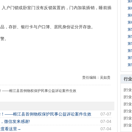
第
入户门锁或卧室门没有反锁装置的，门内加装插销，睡前插
第
第
第
品，存折、银行卡与户口簿、居民身份证分开存放。
第
第
警。
第
第
第
第
责任编辑：吴如贵
行业
[行业
！——榕江县首例物权保护民事公益诉讼案件生效
[行业
[行业
[行业
偿！——榕江县首例物权保护民事公益诉讼案件生效
07-07
[行业
现，微信发来感谢!
07-04
[行业
进度看这里→
07-04