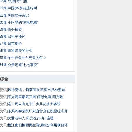
63期 “死胡同”门面
62期 中国梦-梦想进行时
61期 失踪女寻亲记
60期 小区里的“惊魂电梯”
59期 街头抽奖
58期 出租车预约
57期 超市刷卡
56期 即将消失的行业
55期 年年养鱼年年死鱼为何？
54期 全景还原“七七事变”
综合
资讯]
风神奕炫，领潮而来 凯里市风神奕炫
资讯]
阳光翡翠豪庭开展“师恩似海·阳光致
资讯]
这个周末有点“忙” 少儿竞技大赛萌
资讯]
东风鸿泰荣凯厂家直营店在凯里经济开
资讯]
关爱老年人 阳光在行动 | 温暖一
资讯]
榕江废旧橡塑再生资源综合利用项目环