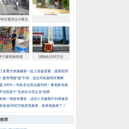
文明交通违法大曝光
男子蒙面偷香烟
强制执行60万元
江县警方快速破获一起入室盗窃案，抓获犯罪
！疲劳驾驶“驶”不得，这位司机都驾车爬树
载 200%！司机非法营运被判刑！事发黔东南
平法院首个“无诉讼示范企业”挂牌
东南一地发布通告：这些人员逾期不归将被采
里发放2500万购房优惠券，抢券指南来了！
推荐