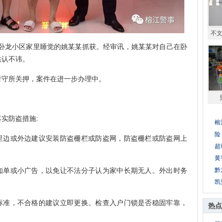
不
卧龙小区家里睡觉的姚某某抓获。经审讯，姚某某对自己在卧
供认不讳。
守所关押，案件在进一步办理中。
实防盗措施:
榕
险
边或外边建议安装防盗栅栏或防盗网，防盗栅栏或防盗网上
超
黄
单或小广告，以免让不法分子认为家中长期无人。外出时务
黔
凯
准，不合格的建议立即更换。检查入户门锁是否稳固牢靠，
热点