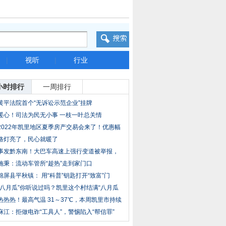
|
视听
|
行业
小时排行
一周排行
黄平法院首个“无诉讼示范企业”挂牌
暖心！司法为民无小事 一枝一叶总关情
2022年凯里地区夏季房产交易会来了！优惠幅
度较
路灯亮了，民心就暖了
事发黔东南！大巴车高速上强行变道被举报，
交警
施秉：流动车管所“趁热”走到家门口
锦屏县平秋镇： 用“科普”钥匙打开“致富”门
“八月瓜”你听说过吗？凯里这个村结满“八月瓜
热热热！最高气温 31～37℃，本周凯里市持续
晴
麻江：拒做电诈“工具人”，警惕陷入“帮信罪”