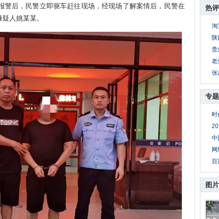
到报警后，民警立即驱车赶往现场，经现场了解案情后，民警在
热评
嫌疑人姚某某。
淘
陕
贵
老
张
专题
时
2
中
网
百
图片