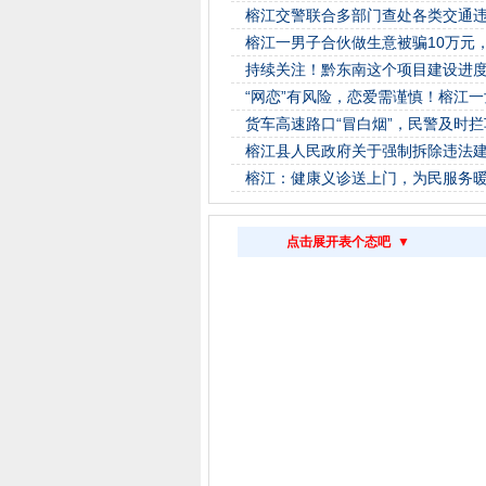
榕江交警联合多部门查处各类交通违法
榕江一男子合伙做生意被骗10万元
持续关注！黔东南这个项目建设进度最新
“网恋”有风险，恋爱需谨慎！榕江
货车高速路口“冒白烟”，民警及时
榕江县人民政府关于强制拆除违法
榕江：健康义诊送上门，为民服务
点击展开表个态吧 ▼