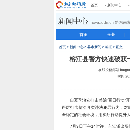
首页
-
新闻中心
新闻中心
news.qdn.cn 黔
首页
|
全州
|
首页
>
新闻中心
>
县市新闻
>
榕江
> 正文
榕江县警方快速破获
在线投稿邮箱:tougao
时间:20
自夏季治安打击整治“百日行动”开
严厉打击整治各类违法犯罪行为，对影
全稳定的社会环境，用实际行动提升
7月9日下午14时许，车江派出所