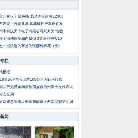
宝开卖火车票 网友:恳请淘宝占领12306
西发现上官婉儿墓 墓葬破坏严重正在发
州中科汉天下电子有限公司跃升为“省级
外上海地铁车厢内晕倒 3节车厢乘客10
杰：最浪漫的事是为谢娜种棉花（图）
专栏
代楷模
018贵州环雷公山超100公里国际马拉松
国共产党黔东南苗族侗族自治州第十次代表大
络安全周
家网媒总编看大美黔东南暨大西南网盟第七届
新闻