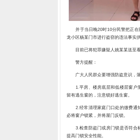
并于当日晚20时10分民警把正在
龙小区杨某门市进行盗窃的违法事实
目前已将犯罪嫌疑人姚某某送至看
警方提醒：
广大人民群众要增强防盗意识，落
1.平房、楼房底层和低楼层窗户里
留有逃生窗的，注意锁好逃生窗。
2.经常清理家庭门口处的缴费通知
必将窗户锁紧，并将屋门反锁。
3.检查防盗门或房门锁是否符合标
提高门锁安全性能。