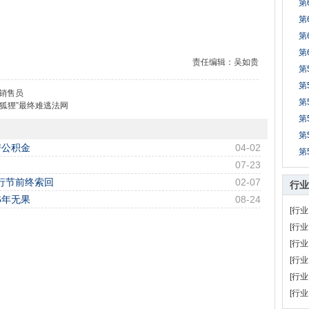
第
第
第
第
责任编辑：吴如贵
第
第
销售员
第
狐狸”最终难逃法网
第
第
房公积金
04-02
第
07-23
行节前终索回
02-07
行业
6年无果
08-24
[行业
[行业
[行业
[行业
[行业
[行业