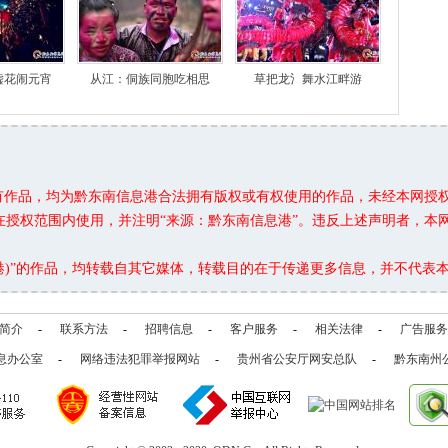
嘘花闹元宵
从江：侗族同胞吃相思
草把龙氵舞水江畔游
所有作品，均为黔东南信息港合法拥有版权或有权使用的作品，未经本网授
在授权范围内使用，并注明“来源：黔东南信息港”。违反上述声明者，本
息港)”的作品，均转载自其它媒体，转载目的在于传递更多信息，并不代表
简介
-
联系方法
-
招聘信息
-
客户服务
-
相关法律
-
广告服务
息办公室
-
网络违法犯罪举报网站
-
贵州省公安厅网安总队
-
黔东南州