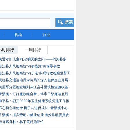
|
视听
|
行业
小时排行
一周排行
关爱守护儿童 托起明天的太阳 ——剑河县多
台江县人民检察院“四项措施”确保零事故
台江县人民检察院“四步走”实现行政检察监督工
天柱县交通运输局宋涛局长深入包保企业开展
走访
凯里军分区检查组到从江县斗里镇检查验收基
层武
青溪镇：打好廉政组合拳，铸牢干部廉洁底线
黎平县：召开2020年卫生健康系统党建工作推
进会
不忘初心担使命 携手共进促成长--青溪镇中心
舟溪镇：抓实劳动力就业创业 有效推动脱贫攻
锦屏高舟村：林下黄精施肥忙