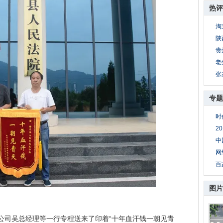
热评
淘
陕
贵
老
张
专题
时
2
中
网
百
图片
公司吴总经理等一行专程送来了印着“十年血汗钱一朝见青