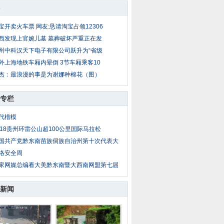
宝开卖火车票 网友:恳请淘宝占领12306
西发现上官婉儿墓 墓葬破坏严重正在发
州中科汉天下电子有限公司跃升为“省级
外上海地铁车厢内晕倒 3节车厢乘客10
杰：最浪漫的事是为谢娜种棉花（图）
专栏
代楷模
018贵州环雷公山超100公里国际马拉松
国共产党黔东南苗族侗族自治州第十次代表大
络安全周
家网媒总编看大美黔东南暨大西南网盟第七届
新闻