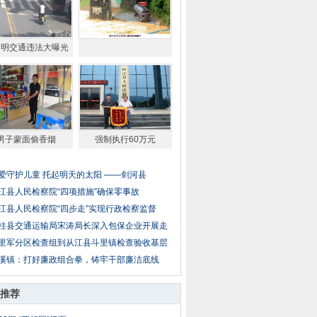
文明交通违法大曝光
男子蒙面偷香烟
强制执行60万元
爱守护儿童 托起明天的太阳 ——剑河县
江县人民检察院“四项措施”确保零事故
江县人民检察院“四步走”实现行政检察监督
柱县交通运输局宋涛局长深入包保企业开展走
里军分区检查组到从江县斗里镇检查验收基层
溪镇：打好廉政组合拳，铸牢干部廉洁底线
推荐