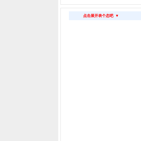
点击展开表个态吧 ▼