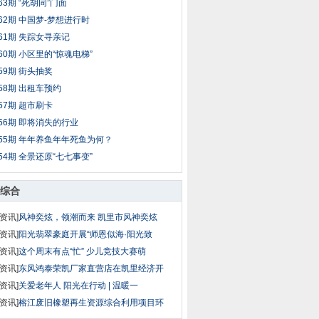
63期 “死胡同”门面
62期 中国梦-梦想进行时
61期 失踪女寻亲记
60期 小区里的“惊魂电梯”
59期 街头抽奖
58期 出租车预约
57期 超市刷卡
56期 即将消失的行业
55期 年年养鱼年年死鱼为何？
54期 全景还原“七七事变”
综合
资讯]
风神奕炫，领潮而来 凯里市风神奕炫
资讯]
阳光翡翠豪庭开展“师恩似海·阳光致
资讯]
这个周末有点“忙” 少儿竞技大赛萌
资讯]
东风鸿泰荣凯厂家直营店在凯里经济开
资讯]
关爱老年人 阳光在行动 | 温暖一
资讯]
榕江废旧橡塑再生资源综合利用项目环