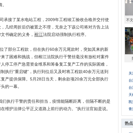
情。
承接了某水电站工程，2009年工程竣工验收合格并交付使
不
款，几经周折后仍被置之不理，无奈之下该公司将对方告上法
律文书确定的义务，
榕江
法院启动强制执行程序。
了部分工程款，但在执行60余万元尾款时，突如其来的新
带来了困难和挑战，但榕江法院执行干警丝毫没有放松对案件
行人停工停产急需资金维系和筹备复工复产工作的实际困难，
制执行“重启键”，执行到位后又及时将工程款40余万元送到
关
复产提供保障。5月28日当天，剩余款项20余万元全部执行
台
开头的一幕。
台
天
们执行干警的责任和担当，疫情能隔断距离，但隔不断的是
凯
在维护法律公平正义道路上前行的动力。”执行法官如是说。
青
热点