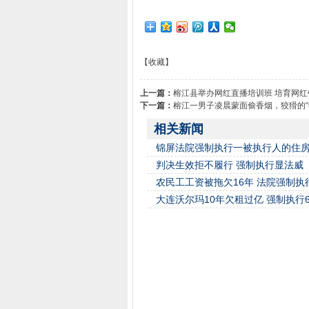
【收藏】
上一篇：
榕江县举办网红直播培训班 培育网红
下一篇：
榕江一男子凌晨蒙面偷香烟，狡猾的“
相关新闻
锦屏法院强制执行一被执行人的住
判决生效拒不履行 强制执行显法威
农民工工资被拖欠16年 法院强制执
大连沃尔玛10年欠租过亿 强制执行