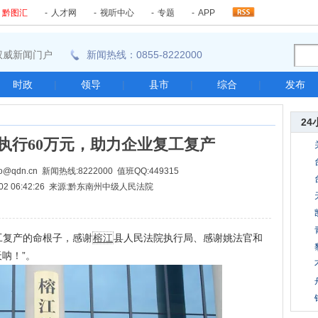
-
黔图汇
-
人才网
-
视听中心
-
专题
-
APP
东南权威新闻门户
新闻热线：0855-8222000
时政
|
领导
|
县市
|
综合
|
发布
24
执行60万元，助力企业复工复产
@qdn.cn 新闻热线:8222000 值班QQ:449315
6-02 06:42:26 来源:黔东南州中级人民法院
复产的命根子，感谢
榕江
县人民法院执行局、感谢姚法官和
呐！”。