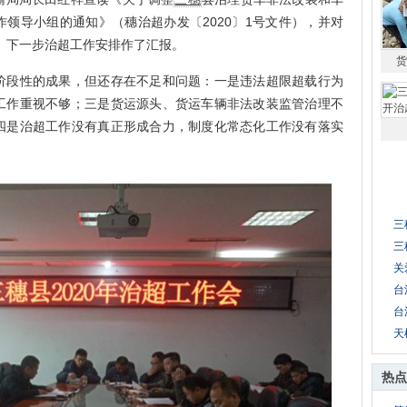
领导小组的通知》（穗治超办发〔2020〕1号文件），并对
况、下一步治超工作安排作了汇报。
货
段性的成果，但还存在不足和问题：一是违法超限超载行为
工作重视不够；三是货运源头、货运车辆非法改装监管治理不
四是治超工作没有真正形成合力，制度化常态化工作没有落实
三
三
关
台
台
天
热点