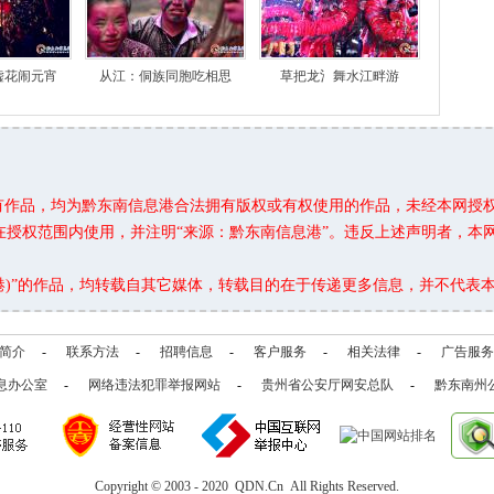
嘘花闹元宵
从江：侗族同胞吃相思
草把龙氵舞水江畔游
所有作品，均为黔东南信息港合法拥有版权或有权使用的作品，未经本网授
在授权范围内使用，并注明“来源：黔东南信息港”。违反上述声明者，本
息港)”的作品，均转载自其它媒体，转载目的在于传递更多信息，并不代表
简介
-
联系方法
-
招聘信息
-
客户服务
-
相关法律
-
广告服务
息办公室
-
网络违法犯罪举报网站
-
贵州省公安厅网安总队
-
黔东南州
Copyright © 2003 - 2020 QDN.Cn All Rights Reserved.