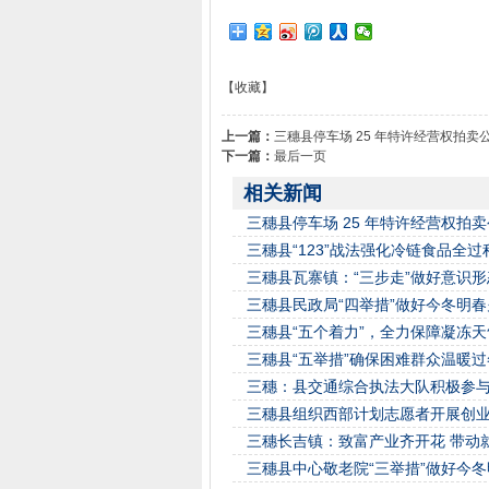
【收藏】
上一篇：
三穗县停车场 25 年特许经营权拍卖
下一篇：
最后一页
相关新闻
三穗县停车场 25 年特许经营权拍
三穗县“123”战法强化冷链食品全过
三穗县瓦寨镇：“三步走”做好意识
三穗县民政局“四举措”做好今冬明
三穗县“五个着力”，全力保障凝冻
三穗县“五举措”确保困难群众温暖过
三穗：县交通综合执法大队积极参
三穗县组织西部计划志愿者开展创
三穗长吉镇：致富产业齐开花 带动
三穗县中心敬老院“三举措”做好今