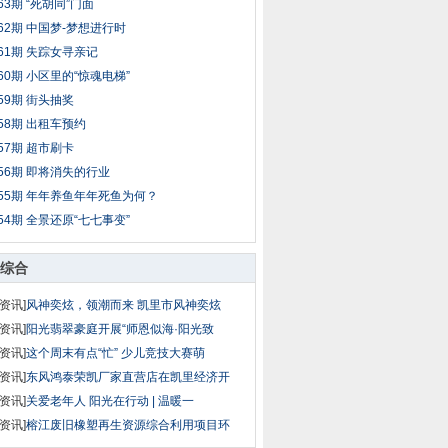
63期 “死胡同”门面
62期 中国梦-梦想进行时
61期 失踪女寻亲记
60期 小区里的“惊魂电梯”
59期 街头抽奖
58期 出租车预约
57期 超市刷卡
56期 即将消失的行业
55期 年年养鱼年年死鱼为何？
54期 全景还原“七七事变”
综合
资讯]
风神奕炫，领潮而来 凯里市风神奕炫
资讯]
阳光翡翠豪庭开展“师恩似海·阳光致
资讯]
这个周末有点“忙” 少儿竞技大赛萌
资讯]
东风鸿泰荣凯厂家直营店在凯里经济开
资讯]
关爱老年人 阳光在行动 | 温暖一
资讯]
榕江废旧橡塑再生资源综合利用项目环