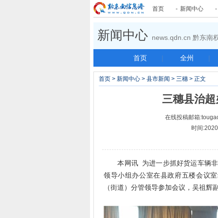
首页
-
新闻中心
新闻中心
news.qdn.cn 黔
首页
|
全州
|
首页
>
新闻中心
>
县市新闻
>
三穗
> 正文
三穗县治超
在线投稿邮箱:tougao
时间:2020-
本网讯 为进一步抓好货运车辆非法改
领导小组办公室在县政府五楼会议室
（街道）分管领导参加会议，吴祖辉