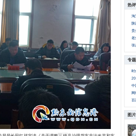
热评
淘
陕
贵
老
张
专题
时
2
中
网
百
图片
局局长田红祥宣读《关于调整
三穗
县治理货车非法改装和车