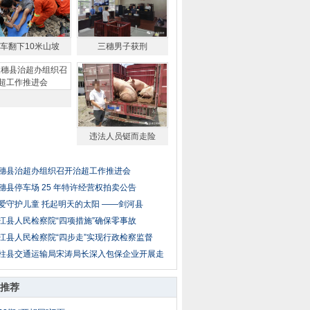
车翻下10米山坡
三穗男子获刑
违法人员铤而走险
穗县治超办组织召开治超工作推进会
穗县停车场 25 年特许经营权拍卖公告
爱守护儿童 托起明天的太阳 ——剑河县
江县人民检察院“四项措施”确保零事故
江县人民检察院“四步走”实现行政检察监督
柱县交通运输局宋涛局长深入包保企业开展走
推荐