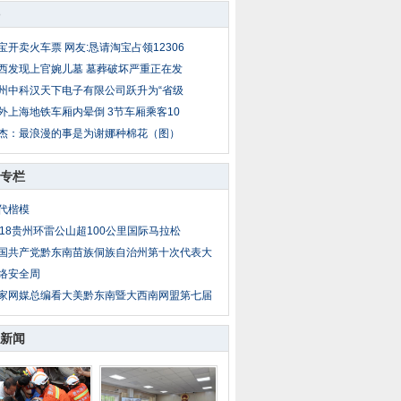
宝开卖火车票 网友:恳请淘宝占领12306
西发现上官婉儿墓 墓葬破坏严重正在发
州中科汉天下电子有限公司跃升为“省级
外上海地铁车厢内晕倒 3节车厢乘客10
杰：最浪漫的事是为谢娜种棉花（图）
专栏
代楷模
018贵州环雷公山超100公里国际马拉松
国共产党黔东南苗族侗族自治州第十次代表大
络安全周
家网媒总编看大美黔东南暨大西南网盟第七届
新闻