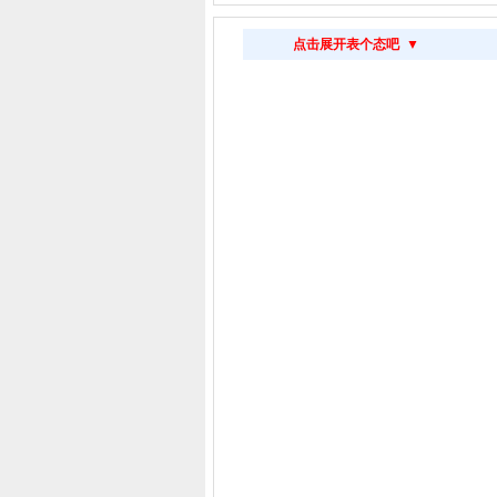
点击展开表个态吧 ▼