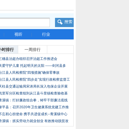
|
视听
|
行业
小时排行
一周排行
三穗县治超办组织召开治超工作推进会
关爱守护儿童 托起明天的太阳 ——剑河县多
台江县人民检察院“四项措施”确保零事故
台江县人民检察院“四步走”实现行政检察监督工
天柱县交通运输局宋涛局长深入包保企业开展
走访
凯里军分区检查组到从江县斗里镇检查验收基
层武
青溪镇：打好廉政组合拳，铸牢干部廉洁底线
黎平县：召开2020年卫生健康系统党建工作推
进会
不忘初心担使命 携手共进促成长--青溪镇中心
舟溪镇：抓实劳动力就业创业 有效推动脱贫攻