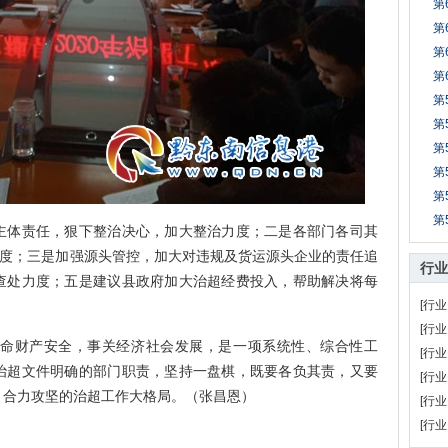
第
第
第
第
第
第
第
第
第
第
体责任，狠下整治决心，加大整治力度；二是各部门各司其
制度；三是加强源头管控，加大对违规及货运源头企业的责任追
行业
查处力度；五是建议县政府加大治超经费投入，帮助解决将每
[行业
[行业
命财产安全，事关经济社会发展，是一项系统性、综合性工
[行业
治超文件明确的部门职责，坚持一盘棋，既要各负其责，又要
[行业
、合力攻坚的治超工作大格局。（张昌恩）
[行业
[行业