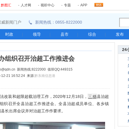
-
黔图汇
-
人才网
-
视听中心
-
专题
-
APP
东南权威新闻门户
新闻热线：0855-8222000
时政
|
领导
|
县市
|
综合
|
发布
24
办组织召开治超工作推进会
@qdn.cn 新闻热线:8222000 值班QQ:449315
12-21 16:52:24 来源:
黔东南信息港
装和超限超载治理工作，2020年12月18日，
三穗
县治超
组织召开全县治超工作推进会。全县治超成员单位、各乡镇
副县长出席会议并对治超工作作要求。