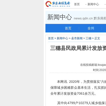
首页
-
新闻中心
新闻中心
news.qdn.cn 黔
首页
|
全州
|
首页
>
新闻中心
>
县市新闻
>
三穗
> 正文
三穗县民政局累计发放资
在线投稿邮箱:tougao
时间:2020-
本网讯 2020年，为贯彻落实“六稳
保障城乡困难群众基本生活，扎实抓
全年累计发放资金7061余万元。
其中向4799户10279人城乡低保