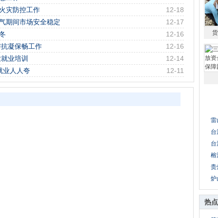
春火灾防控工作
12-18
天气期间市场安全稳定
12-17
货
冬
12-16
与抗凝保畅工作
12-16
业就业培训
12-14
就业人人夸
12-11
雷
台
台
榕
贵
炉
热点