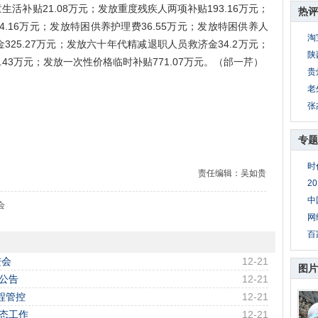
生活补贴21.08万元；发放重度残疾人两项补贴193.16万元；
热评
4.16万元；发放特困供养护理费36.55万元；发放特困供养人
淘
325.27万元；发放六十年代精减退职人员救济金34.2万元；
陕
43万元；发放一次性价格临时补贴771.07万元。（邰一芹）
贵
老
张
专题
时
责任编辑：吴如贵
2
中
会
网
百
进会
12-21
图片
卖公告
12-21
程管控
12-21
形态工作
12-21