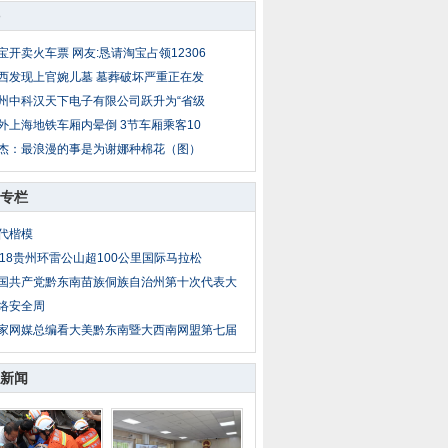
宝开卖火车票 网友:恳请淘宝占领12306
西发现上官婉儿墓 墓葬破坏严重正在发
州中科汉天下电子有限公司跃升为“省级
外上海地铁车厢内晕倒 3节车厢乘客10
杰：最浪漫的事是为谢娜种棉花（图）
专栏
代楷模
018贵州环雷公山超100公里国际马拉松
国共产党黔东南苗族侗族自治州第十次代表大
络安全周
家网媒总编看大美黔东南暨大西南网盟第七届
新闻