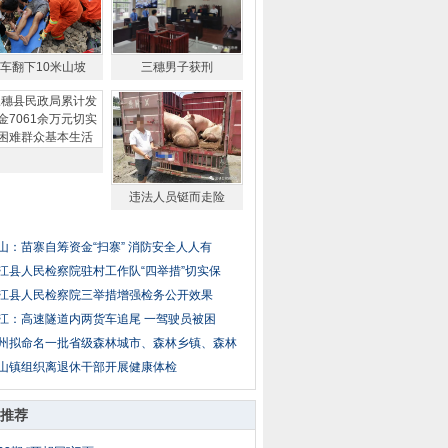
车翻下10米山坡
三穗男子获刑
违法人员铤而走险
山：苗寨自筹资金“扫寨” 消防安全人人有
江县人民检察院驻村工作队“四举措”切实保
江县人民检察院三举措增强检务公开效果
江：高速隧道内两货车追尾 一驾驶员被困
州拟命名一批省级森林城市、森林乡镇、森林
山镇组织离退休干部开展健康体检
推荐