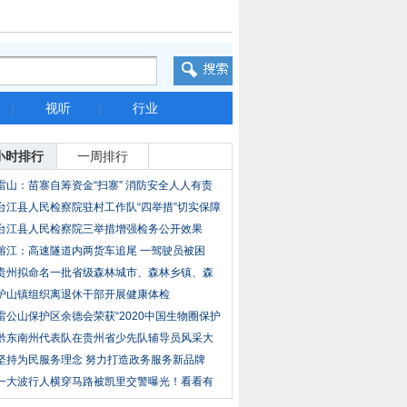
|
视听
|
行业
小时排行
一周排行
雷山：苗寨自筹资金“扫寨” 消防安全人人有责
台江县人民检察院驻村工作队“四举措”切实保障
台江县人民检察院三举措增强检务公开效果
榕江：高速隧道内两货车追尾 一驾驶员被困
贵州拟命名一批省级森林城市、森林乡镇、森
林村
炉山镇组织离退休干部开展健康体检
雷公山保护区余德会荣获“2020中国生物圈保护
区
黔东南州代表队在贵州省少先队辅导员风采大
赛中
坚持为民服务理念 努力打造政务服务新品牌
一大波行人横穿马路被凯里交警曝光！看看有
没有