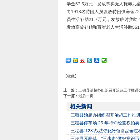
学金57.6万元；发放事实无人抚养儿童
向1918名特困人员发放特困供养金72
员生活补助21.7万元；发放临时救助金
发放高龄补贴和百岁老人生活补助551.
【收藏】
上一篇：
三穗县治超办组织召开治超工作推进
下一篇：
最后一页
相关新闻
三穗县治超办组织召开治超工作推
三穗县停车场 25 年特许经营权拍
三穗县“123”战法强化冷链食品全过
三穗县瓦寨镇：“三步走”做好意识