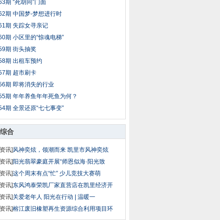
63期 “死胡同”门面
62期 中国梦-梦想进行时
61期 失踪女寻亲记
60期 小区里的“惊魂电梯”
59期 街头抽奖
58期 出租车预约
57期 超市刷卡
56期 即将消失的行业
55期 年年养鱼年年死鱼为何？
54期 全景还原“七七事变”
综合
资讯]
风神奕炫，领潮而来 凯里市风神奕炫
资讯]
阳光翡翠豪庭开展“师恩似海·阳光致
资讯]
这个周末有点“忙” 少儿竞技大赛萌
资讯]
东风鸿泰荣凯厂家直营店在凯里经济开
资讯]
关爱老年人 阳光在行动 | 温暖一
资讯]
榕江废旧橡塑再生资源综合利用项目环