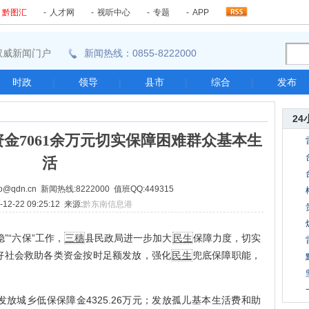
-
黔图汇
-
人才网
-
视听中心
-
专题
-
APP
东南权威新闻门户
新闻热线：0855-8222000
时政
|
领导
|
县市
|
综合
|
发布
24
金7061余万元切实保障困难群众基本生
活
@qdn.cn 新闻热线:8222000 值班QQ:449315
12-22 09:25:12 来源:
黔东南信息港
”“六保”工作，
三穗
县民政局进一步加大
民生
保障力度，切实
好社会救助各类资金按时足额发放，强化
民生
兜底保障职能，
发放城乡低保保障金4325.26万元；发放孤儿基本生活费和助