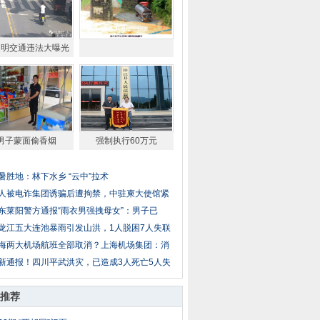
文明交通违法大曝光
男子蒙面偷香烟
强制执行60万元
暑胜地：林下水乡 “云中”拉术
人被电诈集团诱骗后遭拘禁，中驻柬大使馆紧
东莱阳警方通报“雨衣男强拽母女”：男子已
龙江五大连池暴雨引发山洪，1人脱困7人失联
海两大机场航班全部取消？上海机场集团：消
新通报！四川平武洪灾，已造成3人死亡5人失
推荐