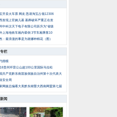
宝开卖火车票 网友:恳请淘宝占领12306
西发现上官婉儿墓 墓葬破坏严重正在发
州中科汉天下电子有限公司跃升为“省级
外上海地铁车厢内晕倒 3节车厢乘客10
杰：最浪漫的事是为谢娜种棉花（图）
专栏
代楷模
018贵州环雷公山超100公里国际马拉松
国共产党黔东南苗族侗族自治州第十次代表大
络安全周
家网媒总编看大美黔东南暨大西南网盟第七届
新闻