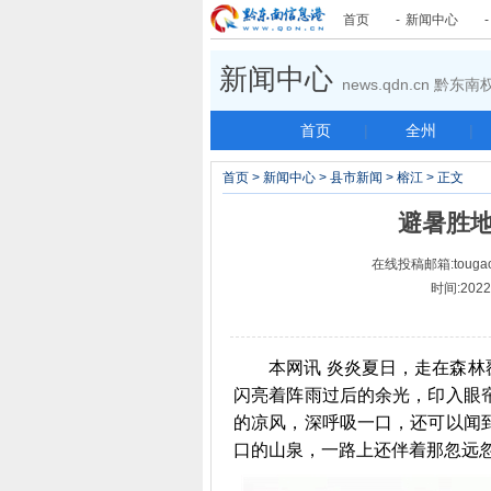
首页
-
新闻中心
新闻中心
news.qdn.cn 黔
首页
|
全州
|
首页
>
新闻中心
>
县市新闻
>
榕江
> 正文
避暑胜地
在线投稿邮箱:tougao
时间:2022-
本网讯 炎炎夏日，走在森林覆
闪亮着阵雨过后的余光，印入眼
的凉风，深呼吸一口，还可以闻
口的山泉，一路上还伴着那忽远