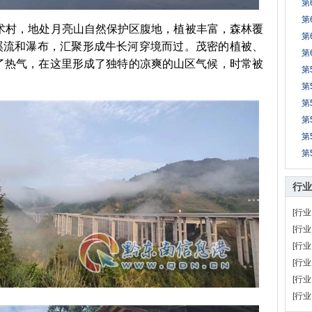
第
第
术村，地处月亮山自然保护区腹地，植被丰富，森林覆
第
的溪流和瀑布，汇聚形成牛长河穿境而过。茂密的植被、
第
了热气，在这里形成了独特的凉爽的山区气候，时常被
第
第
第
第
第
第
行业
[行业
[行业
[行业
[行业
[行业
[行业