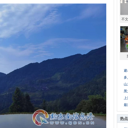
不
避
多
山
黑
上
最
热点