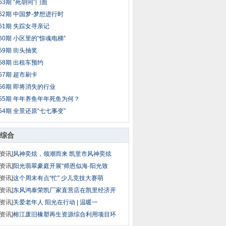
63期 “死胡同”门面
62期 中国梦-梦想进行时
61期 失踪女寻亲记
60期 小区里的“惊魂电梯”
59期 街头抽奖
58期 出租车预约
57期 超市刷卡
56期 即将消失的行业
55期 年年养鱼年年死鱼为何？
54期 全景还原“七七事变”
综合
资讯]
风神奕炫，领潮而来 凯里市风神奕炫
资讯]
阳光翡翠豪庭开展“师恩似海·阳光致
资讯]
这个周末有点“忙” 少儿竞技大赛萌
资讯]
东风鸿泰荣凯厂家直营店在凯里经济开
资讯]
关爱老年人 阳光在行动 | 温暖一
资讯]
榕江废旧橡塑再生资源综合利用项目环