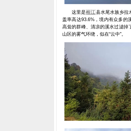
这里是
榕江
县水尾水族乡拉
盖率高达93.6%，境内有众多
高耸的群峰、清凉的溪水过滤掉
山区的雾气环绕，似在“云中”。