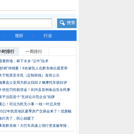
|
视听
|
行业
小时排行
一周排行
避暑胜地：林下水乡 “云中”拉术
“炒画”传销案！8名被告人在黔东南出庭受审
关于凯里至岑巩（定制班线）发班公示
施秉县公安局为群众找回 2 辆摩托车获好评
十倍惩罚性赔偿金！剑河县首例食品安全民事
公益
黄平法院首个“无诉讼示范企业”挂牌
暖心！司法为民无小事 一枝一叶总关情
2022年凯里地区夏季房产交易会来了！优惠幅
度较
路灯亮了，民心就暖了
事发黔东南！大巴车高速上强行变道被举报，
交警