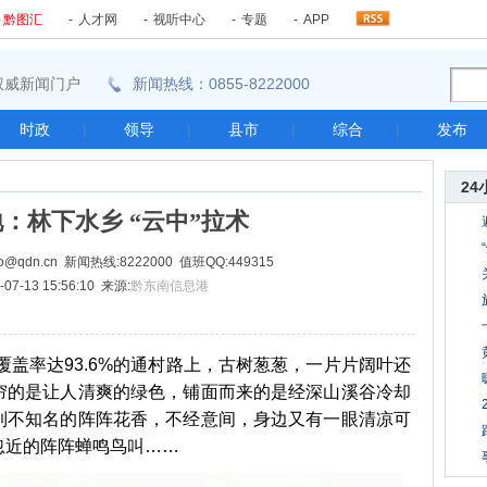
-
黔图汇
-
人才网
-
视听中心
-
专题
-
APP
东南权威新闻门户
新闻热线：0855-8222000
时政
|
领导
|
县市
|
综合
|
发布
24
：林下水乡 “云中”拉术
@qdn.cn 新闻热线:8222000 值班QQ:449315
07-13 15:56:10 来源:
黔东南信息港
盖率达93.6%的通村路上，古树葱葱，一片片阔叶还
帘的是让人清爽的绿色，铺面而来的是经深山溪谷冷却
到不知名的阵阵花香，不经意间，身边又有一眼清凉可
忽近的阵阵蝉鸣鸟叫……