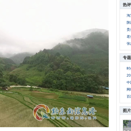
热评
淘
陕
贵
老
张
专题
时
2
中
网
百
图片