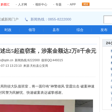
-
黔图汇
-
人才网
-
视听中心
-
专题
-
APP
东南权威新闻门户
新闻热线：0855-8222000
时政
|
领导
|
县市
|
综合
|
发布
24
述出5起盗窃案，涉案金额达2万8千余元
@qdn.cn 新闻热线:8222000 值班QQ:449315
1-07-13 13:23:10 来源:天柱县公安局
局刑侦大队值班室，将一面印有“神警雄风 雷霆出击 破案神速
对民警为民解忧、快速破案表达诚挚感谢。