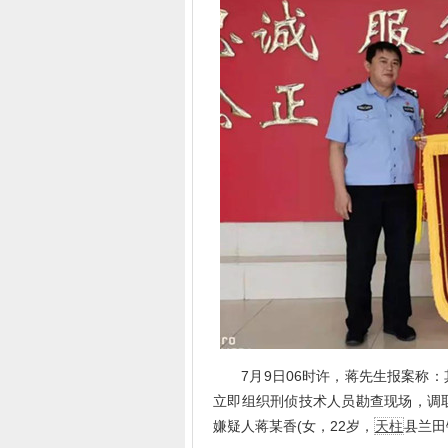
7月9日06时许，蒋先生报案称：
立即组织刑侦技术人员勘查现场，调
嫌疑人蒋某香(女，22岁，
天柱
县兰田