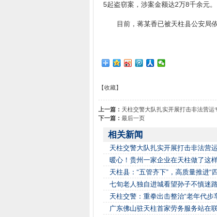
5起盗窃案，涉案金额达2万8千余元。
目前，蒋某香已被天柱县公安局依
【收藏】
上一篇：
天柱交警大队扎实开展打击非法营运
下一篇：
最后一页
相关新闻
天柱交警大队扎实开展打击非法营
暖心！贵州一家企业在天柱做了这
天柱县：“五管齐下”，高质量推进“
七旬老人独自进城看望孙子不慎迷路
天柱交警：重拳出击整治“老年代步车
广东佛山驻天柱首家劳务服务站在