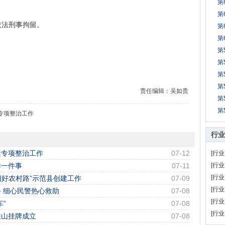
第
第
法刑事拘留。
第
第
第
第
第
第
责任编辑：吴如贵
第
第
专项整治工作
行业
运专项整治工作
07-12
[行业
样一件事
07-11
[行业
[行业
四好农村路”示范县创建工作
07-09
[行业
 细心民警热心救助
07-08
[行业
”
07-08
[行业
联山挂牌成立
07-08