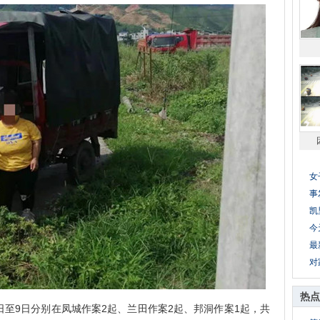
女
事
凯
今
最
对
热点
至9日分别在凤城作案2起、兰田作案2起、邦洞作案1起，共