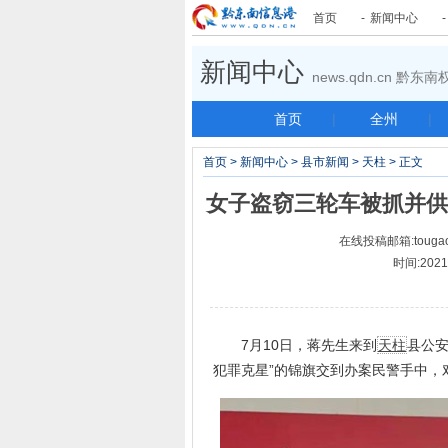
首页
-
新闻中心
新闻中心
news.qdn.cn 黔
首页
|
全州
|
首页
>
新闻中心
>
县市新闻
>
天柱
> 正文
女子盗窃三轮车被抓并供
在线投稿邮箱:tougao
时间:202
7月10日，蒋先生来到
天柱
县公安
犯罪克星”的锦旗交到办案民警手中，