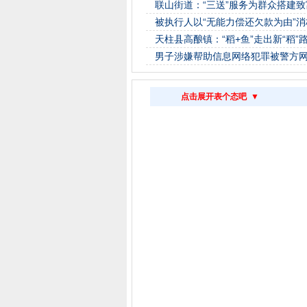
联山街道：“三送”服务为群众搭建致
被执行人以“无能力偿还欠款为由”消
天柱县高酿镇：“稻+鱼”走出新“稻”
男子涉嫌帮助信息网络犯罪被警方
点击展开表个态吧 ▼