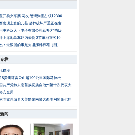
宝开卖火车票 网友:恳请淘宝占领12306
西发现上官婉儿墓 墓葬破坏严重正在发
州中科汉天下电子有限公司跃升为“省级
外上海地铁车厢内晕倒 3节车厢乘客10
杰：最浪漫的事是为谢娜种棉花（图）
专栏
代楷模
018贵州环雷公山超100公里国际马拉松
国共产党黔东南苗族侗族自治州第十次代表大
络安全周
家网媒总编看大美黔东南暨大西南网盟第七届
新闻