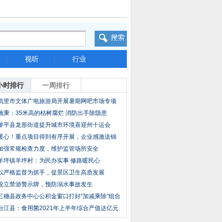
|
视听
|
行业
小时排行
一周排行
凯里市文体广电旅游局开展暑期网吧市场专项
整治
施秉：35米高的枯树腐烂 消防出手除隐患
黎平县龙形街道提升城市环境喜迎州十运会
暖心！重点项目得到有序开展，企业感激送锦
旗！
加强常规检查力度，维护监管场所安全
羊坪镇羊坪村：为民办实事 修路暖民心
以严格监督为抓手，促景区卫生高质发展
设立禁游警示牌，预防溺水事故发生
三穗县政务中心公积金窗口打好“加减乘除”组合
台江县：食用菌2021年上半年综合产值达亿元