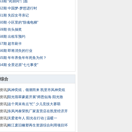
63期 “死胡同”门面
62期 中国梦-梦想进行时
61期 失踪女寻亲记
60期 小区里的“惊魂电梯”
59期 街头抽奖
58期 出租车预约
57期 超市刷卡
56期 即将消失的行业
55期 年年养鱼年年死鱼为何？
54期 全景还原“七七事变”
综合
资讯]
风神奕炫，领潮而来 凯里市风神奕炫
资讯]
阳光翡翠豪庭开展“师恩似海·阳光致
资讯]
这个周末有点“忙” 少儿竞技大赛萌
资讯]
东风鸿泰荣凯厂家直营店在凯里经济开
资讯]
关爱老年人 阳光在行动 | 温暖一
资讯]
榕江废旧橡塑再生资源综合利用项目环