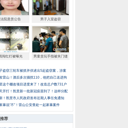
法院悬赏公告
男子入室盗窃
因闯红灯被曝光
男童贪玩手指被夹门缝
子盗窃三轮车被抓并供述出5起盗窃案，涉案
发雷山！酒后多次骚扰110，他把自己送进拘
里这个棚改项目进度来了！改造总户数731户
天开打！凯里新一批新冠疫苗到了！这样分配
新！凯里市人民政府发布近期人事任免通知
家暴说“不”！雷山公安查处一起家暴案件
推荐