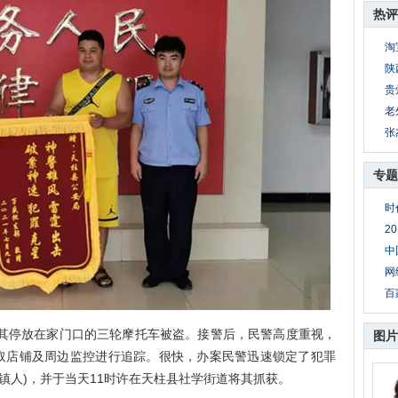
热评
淘
陕
贵
老
张
专题
时
2
中
网
百
其停放在家门口的三轮摩托车被盗。接警后，民警高度重视，
图片
取店铺及周边监控进行追踪。很快，办案民警迅速锁定了犯罪
镇人)，并于当天11时许在天柱县社学街道将其抓获。