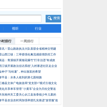
|
视听
|
行业
小时排行
一周排行
喜讯！雷山路政执法大队喜获全省精神文明建
设工
雷山西江镇：三举措强化禽流感疫情防控工作
镇远：青溪镇开展烟花爆竹“打非治违”有成效
西江镇开展政法信访系统“入村寨进社区走企业
访
金种子“马铃薯”，种出致富的希望
黎平县：水务人收到的第七面锦旗
三穗县文体广电旅游局“党支部+”模式引领文化
优化共享单车管理 “小黄车”企业为天柱交警送
黔东南州关工委关心从江县洛香镇少年儿童的
成长
黎平县农业农村局加强举措扎实推进“放管服”改