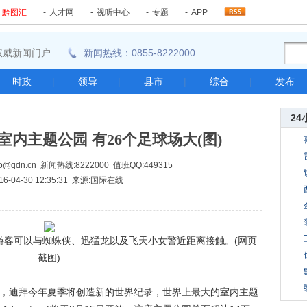
-
黔图汇
-
人才网
-
视听中心
-
专题
-
APP
东南权威新闻门户
新闻热线：0855-8222000
时政
|
领导
|
县市
|
综合
|
发布
24
内主题公园 有26个足球场大(图)
@qdn.cn 新闻热线:8222000 值班QQ:449315
16-04-30 12:35:31 来源:国际在线
可以与蜘蛛侠、迅猛龙以及飞天小女警近距离接触。(网页
截图)
，迪拜今年夏季将创造新的世界纪录，世界上最大的室内主题