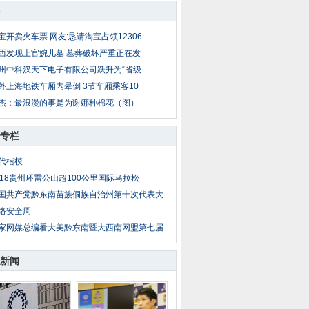
宝开卖火车票 网友:恳请淘宝占领12306
西发现上官婉儿墓 墓葬破坏严重正在发
州中科汉天下电子有限公司跃升为“省级
外上海地铁车厢内晕倒 3节车厢乘客10
杰：最浪漫的事是为谢娜种棉花（图）
专栏
代楷模
018贵州环雷公山超100公里国际马拉松
国共产党黔东南苗族侗族自治州第十次代表大
络安全周
家网媒总编看大美黔东南暨大西南网盟第七届
新闻