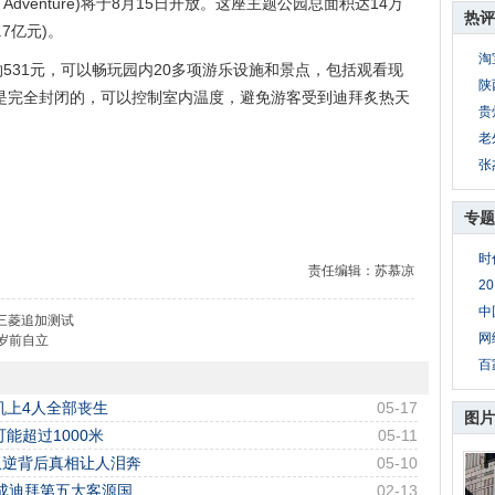
of Adventure)将于8月15日开放。这座主题公园总面积达14万
热评
7亿元)。
淘
31元，可以畅玩园内20多项游乐设施和景点，包括观看现
陕
是完全封闭的，可以控制室内温度，避免游客受到迪拜炙热天
贵
老
张
专题
时
责任编辑：苏慕凉
2
中
三菱追加测试
网
8岁前自立
百
机上4人全部丧生
05-17
图片
能超过1000米
05-11
叛逆背后真相让人泪奔
05-10
国成迪拜第五大客源国
02-13