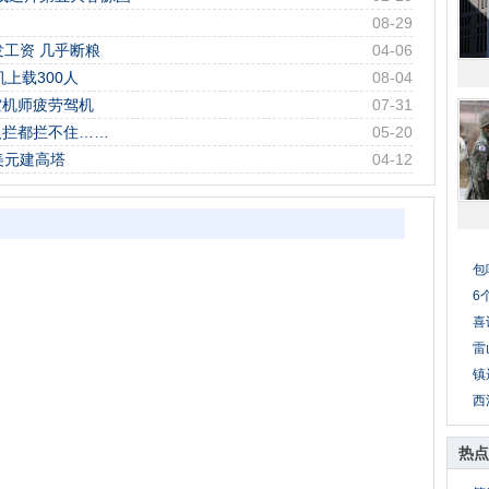
08-29
发工资 几乎断粮
04-06
上载300人
08-04
空机师疲劳驾机
07-31
人拦都拦不住……
05-20
美元建高塔
04-12
包
6
喜
雷
镇
西
热点