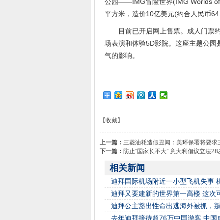
公园——IMG冒险世界(IMG Worlds 
平方米，造价10亿美元(约合人民币64.
目前已开启网上售票。成人门票约5
场表演和体验5D影院。这座主题公园
气的影响。
【收藏】
上一篇：
三菱油耗造假丑闻：美环保署将要求
下一篇：
防止“国家长不大” 意大利倡议立法2
相关新闻
迪拜国际机场附近一小型飞机失事 
迪拜又要建新的世界第一高楼 这次可
迪拜公主豁出性命出逃海外被抓，
去年迪拜接待超76万中国游客 中