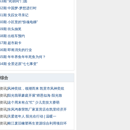
63期 “死胡同”门面
62期 中国梦-梦想进行时
61期 失踪女寻亲记
60期 小区里的“惊魂电梯”
59期 街头抽奖
58期 出租车预约
57期 超市刷卡
56期 即将消失的行业
55期 年年养鱼年年死鱼为何？
54期 全景还原“七七事变”
综合
资讯]
风神奕炫，领潮而来 凯里市风神奕炫
资讯]
阳光翡翠豪庭开展“师恩似海·阳光致
资讯]
这个周末有点“忙” 少儿竞技大赛萌
资讯]
东风鸿泰荣凯厂家直营店在凯里经济开
资讯]
关爱老年人 阳光在行动 | 温暖一
资讯]
榕江废旧橡塑再生资源综合利用项目环