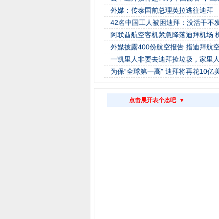
外媒：传泰国前总理英拉逃往迪拜
42名中国工人被困迪拜：没活干不
阿联酋航空客机紧急降落迪拜机场 机
外媒披露400份航空报告 指迪拜航
一凯里人非要去迪拜捡垃圾，家里
为保“全球第一高” 迪拜将再花10亿
点击展开表个态吧 ▼