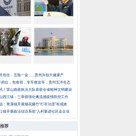
吃包住、五险一金 ......贵州兴创大健康产
个岗位，包食宿，专车接送等，贵州五洋生态
讯！雷山路政执法大队喜获全省精神文明建设
山西江镇：三举措强化禽流感疫情防控工作
远：青溪镇开展烟花爆竹“打非治违”有成效
江镇开展政法信访系统“入村寨进社区走企业
推荐