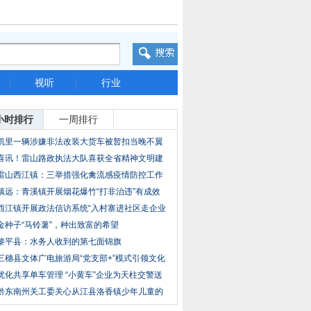
|
视听
|
行业
小时排行
一周排行
凯里一辆涉嫌非法改装大货车被暂扣当晚不翼
而飞
喜讯！雷山路政执法大队喜获全省精神文明建
设工
雷山西江镇：三举措强化禽流感疫情防控工作
镇远：青溪镇开展烟花爆竹“打非治违”有成效
西江镇开展政法信访系统“入村寨进社区走企业
访
金种子“马铃薯”，种出致富的希望
黎平县：水务人收到的第七面锦旗
三穗县文体广电旅游局“党支部+”模式引领文化
优化共享单车管理 “小黄车”企业为天柱交警送
黔东南州关工委关心从江县洛香镇少年儿童的
成长