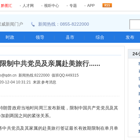
-
黔图汇
-
人才网
-
视听中心
-
专题
-
APP
东南权威新闻门户
新闻热线：0855-8222000
时政
|
领导
|
县市
|
综合
|
发布
24
制中共党员及亲属赴美旅行......
@qdn.cn 新闻热线:8222000 值班QQ:449315
20-12-04 10:31:21 来源:参考消息
朗普政府当地时间周三发布新规，限制中国共产党党员及其
步加剧两国之间的紧张关系。
中共党员及其家属的赴美旅行签证最长有效期限制在单月单