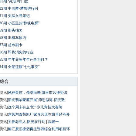
63期 “死胡同”门面
62期 中国梦-梦想进行时
61期 失踪女寻亲记
60期 小区里的“惊魂电梯”
59期 街头抽奖
58期 出租车预约
57期 超市刷卡
56期 即将消失的行业
55期 年年养鱼年年死鱼为何？
54期 全景还原“七七事变”
综合
资讯]
风神奕炫，领潮而来 凯里市风神奕炫
资讯]
阳光翡翠豪庭开展“师恩似海·阳光致
资讯]
这个周末有点“忙” 少儿竞技大赛萌
资讯]
东风鸿泰荣凯厂家直营店在凯里经济开
资讯]
关爱老年人 阳光在行动 | 温暖一
资讯]
榕江废旧橡塑再生资源综合利用项目环