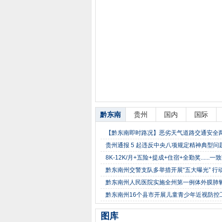
黔东南
贵州
国内
国际
【黔东南即时路况】恶劣天气道路交通安全
贵州通报 5 起违反中央八项规定精神典型
8K-12K/月+五险+提成+住宿+全勤奖.....
黔东南州交警支队多举措开展“五大曝光” 行
黔东南州人民医院实施全州第一例体外膜肺氧
黔东南州16个县市开展儿童青少年近视防控
图库