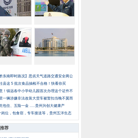
黔东南即时路况】恶劣天气道路交通安全两公
柱县这 5 批次食品抽检不合格！快看你买
意！镇远各中小学幼儿园首次办理这个证件不
里一辆涉嫌非法改装大货车被暂扣当晚不翼而
吃包住、五险一金 ......贵州兴创大健康产
个岗位，包食宿，专车接送等，贵州五洋生态
推荐