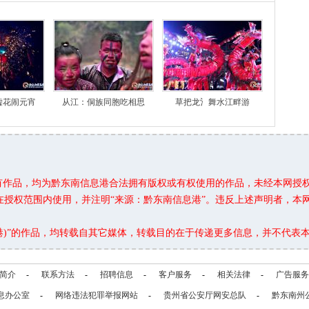
嘘花闹元宵
从江：侗族同胞吃相思
草把龙氵舞水江畔游
所有作品，均为黔东南信息港合法拥有版权或有权使用的作品，未经本网授
在授权范围内使用，并注明“来源：黔东南信息港”。违反上述声明者，本
息港)”的作品，均转载自其它媒体，转载目的在于传递更多信息，并不代表
简介
-
联系方法
-
招聘信息
-
客户服务
-
相关法律
-
广告服务
息办公室
-
网络违法犯罪举报网站
-
贵州省公安厅网安总队
-
黔东南州