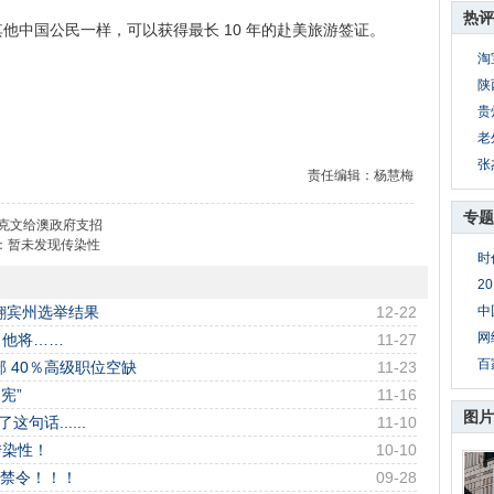
热评
中国公民一样，可以获得最长 10 年的赴美旅游签证。
淘
陕
贵
老
张
责任编辑：杨慧梅
专题
陆克文给澳政府支招
方：暂未发现传染性
时
2
翻宾州选举结果
12-22
中
网
，他将……
11-27
百
 40％高级职位空缺
11-23
宪”
11-16
图片
句话......
11-10
传染性！
10-10
k禁令！！！
09-28