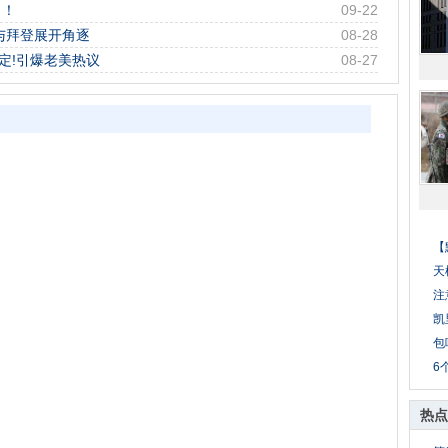
了！
09-22
与拜登展开角逐
08-28
定!引爆老美热议
08-27
【
天
注
凯
包
6
热点