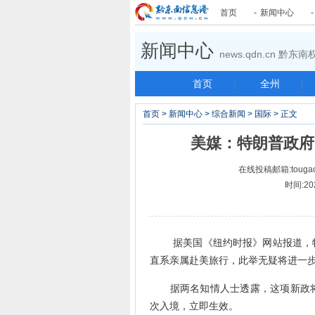
首页
-
新闻中心
新闻中心
news.qdn.cn 黔
首页
|
全州
|
首页
>
新闻中心
>
综合新闻
>
国际
> 正文
美媒：特朗普政府限
在线投稿邮箱:tougao
时间:20
据美国《纽约时报》网站报道，特
直系亲属赴美旅行，此举无疑将进一
据两名知情人士透露，这项新政将
次入境，立即生效。