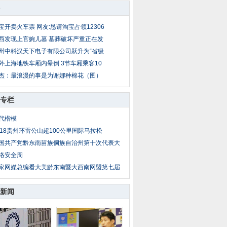
宝开卖火车票 网友:恳请淘宝占领12306
西发现上官婉儿墓 墓葬破坏严重正在发
州中科汉天下电子有限公司跃升为“省级
外上海地铁车厢内晕倒 3节车厢乘客10
杰：最浪漫的事是为谢娜种棉花（图）
专栏
代楷模
018贵州环雷公山超100公里国际马拉松
国共产党黔东南苗族侗族自治州第十次代表大
络安全周
家网媒总编看大美黔东南暨大西南网盟第七届
新闻