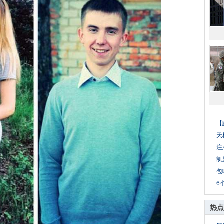
【
天
注
凯
包
6
热点