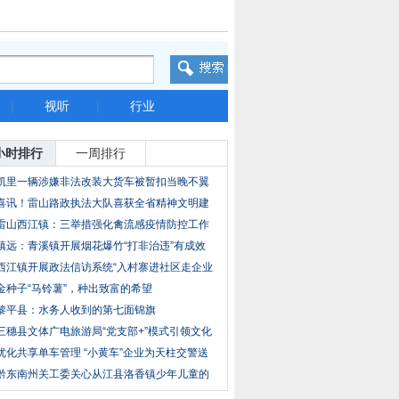
|
视听
|
行业
小时排行
一周排行
凯里一辆涉嫌非法改装大货车被暂扣当晚不翼
而飞
喜讯！雷山路政执法大队喜获全省精神文明建
设工
雷山西江镇：三举措强化禽流感疫情防控工作
镇远：青溪镇开展烟花爆竹“打非治违”有成效
西江镇开展政法信访系统“入村寨进社区走企业
访
金种子“马铃薯”，种出致富的希望
黎平县：水务人收到的第七面锦旗
三穗县文体广电旅游局“党支部+”模式引领文化
优化共享单车管理 “小黄车”企业为天柱交警送
黔东南州关工委关心从江县洛香镇少年儿童的
成长