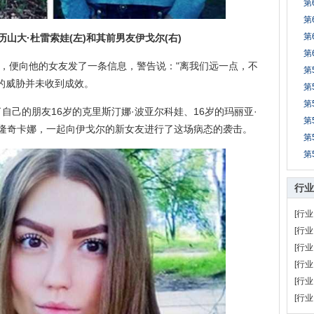
第
第
第
大·杜雷索娃(左)和其前男友伊戈尔(右)
第
，便向他的女友发了一条信息，警告说："离我们远一点，不
第
的威胁并未收到成效。
第
第
的朋友16岁的克里斯汀娜·波亚尔科娃、16岁的玛丽亚·
第
沃隆奇卡娜，一起向伊戈尔的新女友进行了这场病态的袭击。
第
第
行业
[行业
[行业
[行业
[行业
[行业
[行业