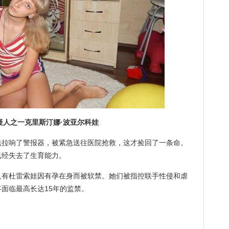
之一克里斯汀娜·波亚尔科娃
响了警报器，被紧急送往医院抢救，这才捡回了一条命。
已经失去了生育能力。
杜雷索娃因有孕在身而被软禁。她们被指控联手性侵和虐
面临最高长达15年的监禁。