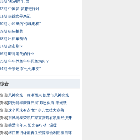
63期 “死胡同”门面
62期 中国梦-梦想进行时
61期 失踪女寻亲记
60期 小区里的“惊魂电梯”
59期 街头抽奖
58期 出租车预约
57期 超市刷卡
56期 即将消失的行业
55期 年年养鱼年年死鱼为何？
54期 全景还原“七七事变”
综合
资讯]
风神奕炫，领潮而来 凯里市风神奕炫
资讯]
阳光翡翠豪庭开展“师恩似海·阳光致
资讯]
这个周末有点“忙” 少儿竞技大赛萌
资讯]
东风鸿泰荣凯厂家直营店在凯里经济开
资讯]
关爱老年人 阳光在行动 | 温暖一
资讯]
榕江废旧橡塑再生资源综合利用项目环