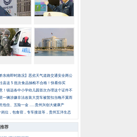
黔东南即时路况】恶劣天气道路交通安全两公
柱县这 5 批次食品抽检不合格！快看你买
意！镇远各中小学幼儿园首次办理这个证件不
里一辆涉嫌非法改装大货车被暂扣当晚不翼而
吃包住、五险一金 ......贵州兴创大健康产
个岗位，包食宿，专车接送等，贵州五洋生态
推荐