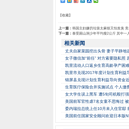
【收藏】
上一篇：
韩国主妇嫌扔垃圾太麻烦又怕发臭 
下一篇：
泰受困山洞少年平均瘦2公斤 其中一
相关新闻
丈夫自家菜园挖出头骨 妻子平静地
女子微信加“前任” 对方索要隐私照 
凯里流动人口返乡生育高龄孕产困
凯里市兑现2017年度计划生育利益
锦屏县兑现计划生育利益导向资金近
生育医疗保险合并实施试点 个人缴
女大学生误上黑车 遭5旬司机殴打强
美国前军官性虐7名女童不思悔过 被
委内瑞拉总统上任10月未入住官邸 
美国前任国家安全顾问欢迎日本版N