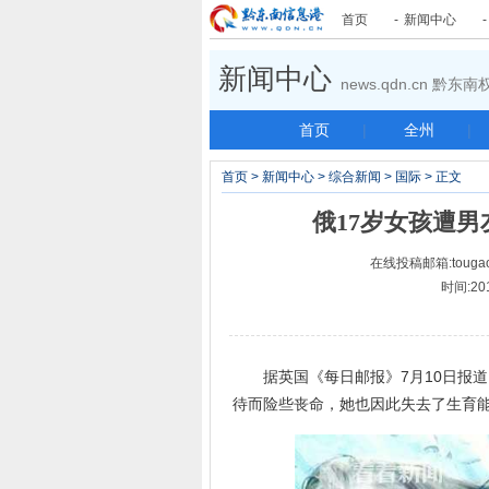
首页
-
新闻中心
新闻中心
news.qdn.cn 黔
首页
|
全州
|
首页
>
新闻中心
>
综合新闻
>
国际
> 正文
俄17岁女孩遭
在线投稿邮箱:tougao
时间:20
据英国《每日邮报》7月10日报道
待而险些丧命，她也因此失去了生育