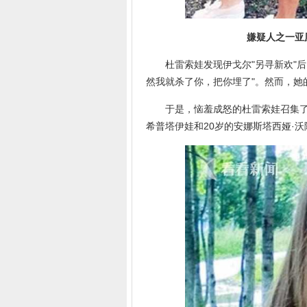
嫌疑人之一亚历山
杜雷索娃发现伊戈尔"另寻新欢"后
然我就杀了你，把你埋了"。然而，她
于是，恼羞成怒的杜雷索娃召集了自己
希普塔伊娃和20岁的安娜斯塔西娅·