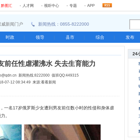
-
黔图汇
-
人才网
-
视听中心
-
专题
-
APP
东南权威新闻门户
新闻热线：0855-8222000
时政
|
领导
|
县市
|
综合
|
发布
24
男友前任性虐灌沸水 失去生育能力
@qdn.cn 新闻热线:8222000 值班QQ:449315
18-07-12 08:34:49 来源:看看新闻
，一名17岁俄罗斯少女遭到男友前任数小时的性侵和身体虐
能力。