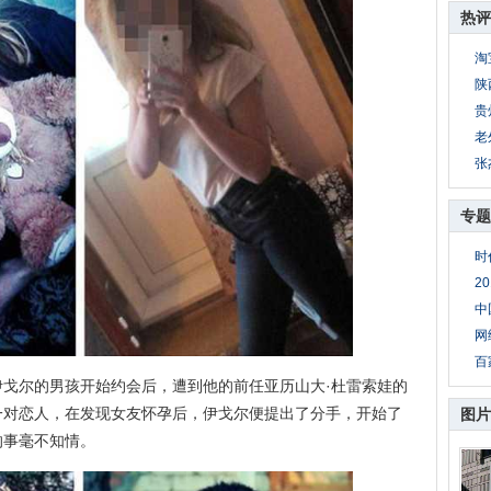
热评
淘
陕
贵
老
张
专题
时
2
中
网
百
尔的男孩开始约会后，遭到他的前任亚历山大·杜雷索娃的
一对恋人，在发现女友怀孕后，伊戈尔便提出了分手，开始了
图片
的事毫不知情。