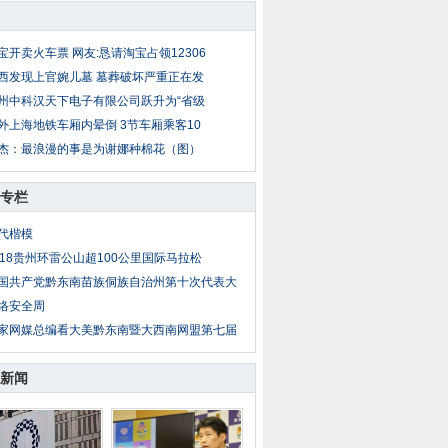
宝开卖火车票 网友:恳请淘宝占领12306
西发现上官婉儿墓 墓葬破坏严重正在发
州中科汉天下电子有限公司跃升为“省级
外上海地铁车厢内晕倒 3节车厢乘客10
杰：最浪漫的事是为谢娜种棉花（图）
专栏
代楷模
018贵州环雷公山超100公里国际马拉松
国共产党黔东南苗族侗族自治州第十次代表大
络安全周
家网媒总编看大美黔东南暨大西南网盟第七届
新闻