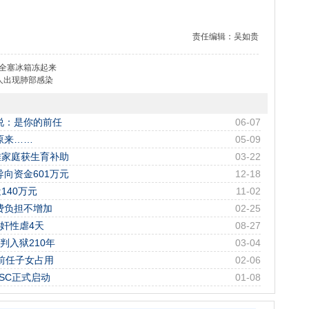
责任编辑：吴如贵
竟全塞冰箱冻起来
人出现肺部感染
说：是你的前任
06-07
原来……
05-09
难家庭获生育补助
03-22
导向资金601万元
12-18
140万元
11-02
费负担不增加
02-25
奸性虐4天
08-27
判入狱210年
03-04
前任子女占用
02-06
SC正式启动
01-08