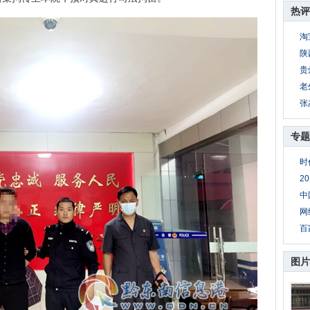
热评
淘
陕
贵
老
张
专题
时
2
中
网
百
图片