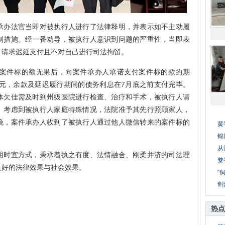
办法官当即对被执行人进行了法律释明，并表示如不主动履
制措施。经一番劝导，被执行人意识到问题的严重性，当即表
，请求迟延支付且不对自己进行司法拘留。
件标的额无果后，向案件承办人承诺支付案件标的款的期
0元，余款及延迟履行期间的债务利息在7月底之前支付完毕。
体欠佳需及时到州级医院进行检查、治疗和手术，被执行人请
。考虑到被执行人家庭特殊情况，法院准予其先行照顾家人，
晚，案件承办人收到了被执行人通过他人微信转来的案件标的
黄
锦
从
时宜方式，秉承着执之有度、法情融合、刚柔并济的司法理
黎
良好的法律效果与社会效果。
“
剑
热点