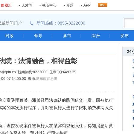
-
黔图汇
-
人才网
-
视听中心
-
专题
-
APP
东南权威新闻门户
新闻热线：0855-8222000
时政
|
领导
|
县市
|
综合
|
发布
24
法院：法情融合，相得益彰
@qdn.cn 新闻热线:8222000 值班QQ:449315
06-07 14:05:03 来源:
黔东南信息港
法院立案受理蒋某与潘某经司法确认的民间借贷一案，因被执行
本案的本次执行程序，并对被执行人进行了限制消费和纳入失
，查控发现案件被执行人在某宾馆登记入住，得知消息后黄
潘某拘传至本院，预对其进行司法拘留。