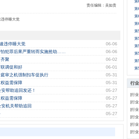
第
责任编辑：吴如贵
第
第
速违停睡大觉
第
第
第
高速违停睡大觉
06-06
第
害怕犯罪后果严重转而实施抢劫……
06-06
第
客齐聚
06-02
第
方联调促和好
06-01
第
借庭审之机强制扣车促执行
05-31
童权益需保障
05-31
行业
公安帮助追回发还！
05-27
[行业
童权益需保障
05-27
[行业
公安机关帮助追回
05-27
[行业
务
05-27
[行业
[行业
[行业