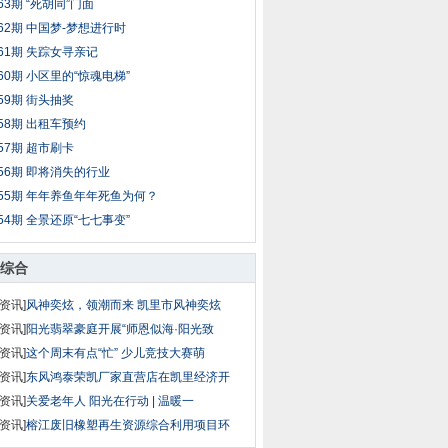
63期 “死胡同”门面
62期 中国梦-梦想进行时
61期 失踪女寻亲记
60期 小区里的“惊魂电梯”
59期 街头抽奖
58期 出租车预约
57期 超市刷卡
56期 即将消失的行业
55期 年年养鱼年年死鱼为何？
54期 全景还原“七七事变”
综合
资讯]
风神奕炫，领潮而来 凯里市风神奕炫
资讯]
阳光翡翠豪庭开展“师恩似海·阳光致
资讯]
这个周末有点“忙” 少儿竞技大赛萌
资讯]
东风鸿泰荣凯厂家直营店在凯里经济开
资讯]
关爱老年人 阳光在行动 | 温暖一
资讯]
榕江废旧橡塑再生资源综合利用项目环