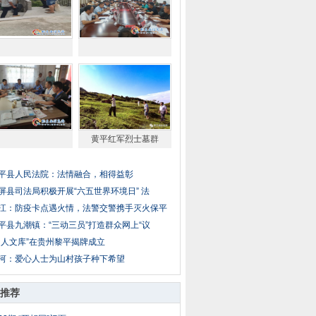
黄平红军烈士墓群
平县人民法院：法情融合，相得益彰
屏县司法局积极开展“六五世界环境日” 法
江：防疫卡点遇火情，法警交警携手灭火保平
平县九潮镇：“三动三员”打造群众网上“议
侗人文库”在贵州黎平揭牌成立
河：爱心人士为山村孩子种下希望
推荐