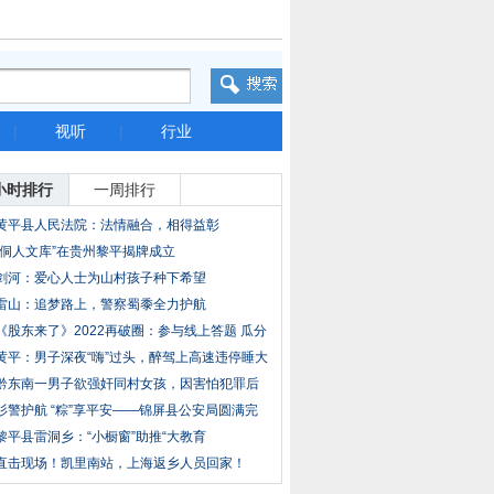
|
视听
|
行业
小时排行
一周排行
黄平县人民法院：法情融合，相得益彰
“侗人文库”在贵州黎平揭牌成立
剑河：爱心人士为山村孩子种下希望
雷山：追梦路上，警察蜀黍全力护航
《股东来了》2022再破圈：参与线上答题 瓜分
百
黄平：男子深夜“嗨”过头，醉驾上高速违停睡大
黔东南一男子欲强奸同村女孩，因害怕犯罪后
果严
杉警护航 “粽”享平安——锦屏县公安局圆满完
黎平县雷洞乡：“小橱窗”助推“大教育
直击现场！凯里南站，上海返乡人员回家！