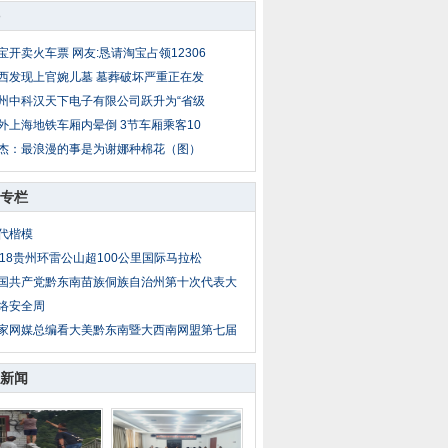
宝开卖火车票 网友:恳请淘宝占领12306
西发现上官婉儿墓 墓葬破坏严重正在发
州中科汉天下电子有限公司跃升为“省级
外上海地铁车厢内晕倒 3节车厢乘客10
杰：最浪漫的事是为谢娜种棉花（图）
专栏
代楷模
018贵州环雷公山超100公里国际马拉松
国共产党黔东南苗族侗族自治州第十次代表大
络安全周
家网媒总编看大美黔东南暨大西南网盟第七届
新闻