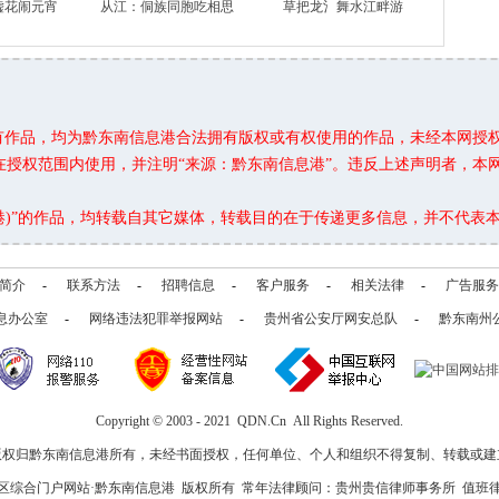
嘘花闹元宵
从江：侗族同胞吃相思
草把龙氵舞水江畔游
所有作品，均为黔东南信息港合法拥有版权或有权使用的作品，未经本网授
在授权范围内使用，并注明“来源：黔东南信息港”。违反上述声明者，本
息港)”的作品，均转载自其它媒体，转载目的在于传递更多信息，并不代表
简介
-
联系方法
-
招聘信息
-
客户服务
-
相关法律
-
广告服务
息办公室
-
网络违法犯罪举报网站
-
贵州省公安厅网安总队
-
黔东南州
Copyright © 2003 - 2021 QDN.Cn All Rights Reserved.
版权归黔东南信息港所有，未经书面授权，任何单位、个人和组织不得复制、转载或建
区综合门户网站·黔东南信息港 版权所有 常年法律顾问：贵州贵信律师事务所 值班