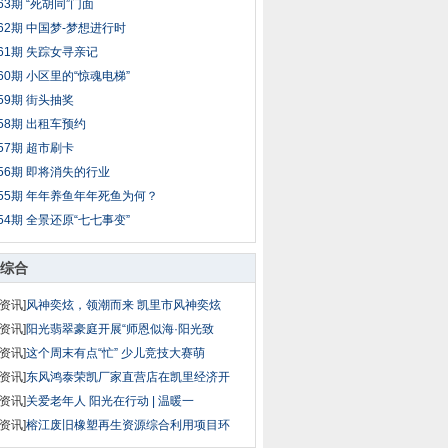
63期 “死胡同”门面
62期 中国梦-梦想进行时
61期 失踪女寻亲记
60期 小区里的“惊魂电梯”
59期 街头抽奖
58期 出租车预约
57期 超市刷卡
56期 即将消失的行业
55期 年年养鱼年年死鱼为何？
54期 全景还原“七七事变”
综合
资讯]
风神奕炫，领潮而来 凯里市风神奕炫
资讯]
阳光翡翠豪庭开展“师恩似海·阳光致
资讯]
这个周末有点“忙” 少儿竞技大赛萌
资讯]
东风鸿泰荣凯厂家直营店在凯里经济开
资讯]
关爱老年人 阳光在行动 | 温暖一
资讯]
榕江废旧橡塑再生资源综合利用项目环