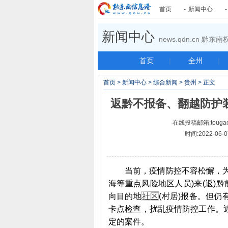
首页
-
新闻中心
新闻中心
news.qdn.cn 黔
首页
|
全州
|
首页
>
新闻中心
>
综合新闻
>
贵州
> 正文
返黔不报备、翻越防护
在线投稿邮箱:tougao
时间:2022-06
当前，疫情防控不容松懈，为保
海等重点风险地区人员)来(返)
向目的地
社区
(村居)报备。但
卡点检查，扰乱疫情防控工作。
定的案件。