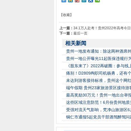
【收藏】
上一篇：
34.1万人赴考！贵州2022年高考今
下一篇：
最后一页
相关新闻
贵州一地发布通知：除这两种酒席
贵州一地公开曝光11起医保违规行
《股东来了》2022再破圈：参与线
痛别！D2809殉职司机杨勇，还有
未达到游客接待标准，贵州这个网
端午假期 贵州23家旅游景区接待游
最高奖励30万元！贵州一地出台举
这些区域注意防范！6月份贵州地质
受强对流天气影响，梵净山旅游区6
铜仁市通报5起党员干部酒驾醉驾问