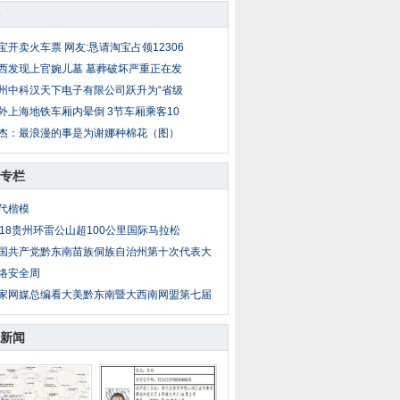
宝开卖火车票 网友:恳请淘宝占领12306
西发现上官婉儿墓 墓葬破坏严重正在发
州中科汉天下电子有限公司跃升为“省级
外上海地铁车厢内晕倒 3节车厢乘客10
杰：最浪漫的事是为谢娜种棉花（图）
专栏
代楷模
018贵州环雷公山超100公里国际马拉松
国共产党黔东南苗族侗族自治州第十次代表大
络安全周
家网媒总编看大美黔东南暨大西南网盟第七届
新闻