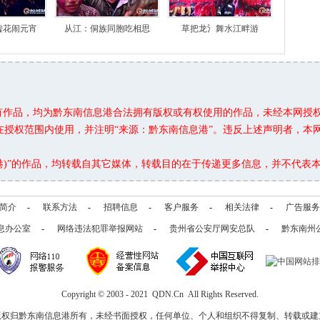
嘘花闹元宵
从江：侗族同胞吃相思
草把龙氵舞水江畔游
所有作品，均为黔东南信息港合法拥有版权或有权使用的作品，未经本网授
在授权范围内使用，并注明“来源：黔东南信息港”。违反上述声明者，本
息港)”的作品，均转载自其它媒体，转载目的在于传递更多信息，并不代表
简介
-
联系方法
-
招聘信息
-
客户服务
-
相关法律
-
广告服务
息办公室
-
网络违法犯罪举报网站
-
贵州省公安厅网安总队
-
黔东南州
Copyright © 2003 - 2021 QDN.Cn All Rights Reserved.
版权归黔东南信息港所有，未经书面授权，任何单位、个人和组织不得复制、转载或建