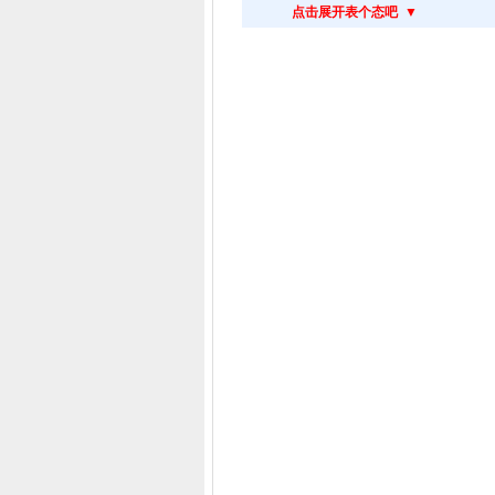
点击展开表个态吧 ▼