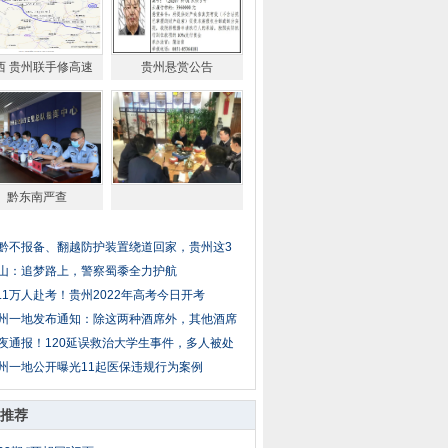
西 贵州联手修高速
贵州悬赏公告
黔东南严查
黔不报备、翻越防护装置绕道回家，贵州这3
山：追梦路上，警察蜀黍全力护航
4.1万人赴考！贵州2022年高考今日开考
州一地发布通知：除这两种酒席外，其他酒席
夜通报！120延误救治大学生事件，多人被处
州一地公开曝光11起医保违规行为案例
推荐