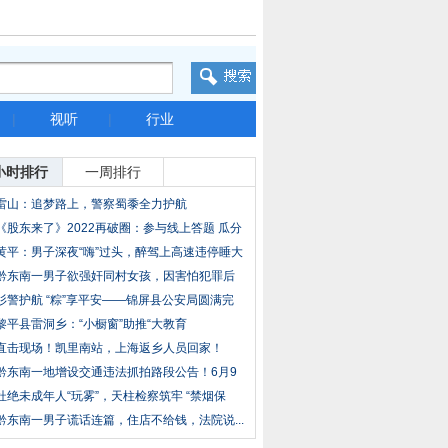
|
视听
|
行业
小时排行
一周排行
雷山：追梦路上，警察蜀黍全力护航
《股东来了》2022再破圈：参与线上答题 瓜分
百
黄平：男子深夜“嗨”过头，醉驾上高速违停睡大
黔东南一男子欲强奸同村女孩，因害怕犯罪后
果严
杉警护航 “粽”享平安——锦屏县公安局圆满完
黎平县雷洞乡：“小橱窗”助推“大教育
直击现场！凯里南站，上海返乡人员回家！
黔东南一地增设交通违法抓拍路段公告！6月9
日零
杜绝未成年人“玩雾”，天柱检察筑牢 “禁烟保
黔东南一男子谎话连篇，住店不给钱，法院说...