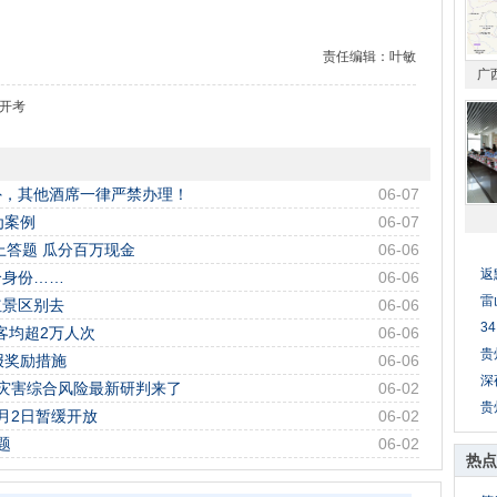
责任编辑：叶敏
广
日开考
外，其他酒席一律严禁办理！
06-07
为案例
06-07
上答题 瓜分百万现金
06-06
返
个身份……
06-06
雷
红景区别去
06-06
3
客均超2万人次
06-06
贵
报奖励措施
06-06
深
灾害综合风险最新研判来了
06-02
贵
月2日暂缓开放
06-02
题
06-02
热点