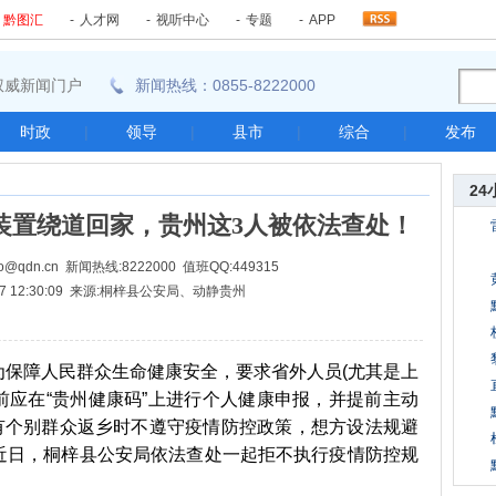
-
黔图汇
-
人才网
-
视听中心
-
专题
-
APP
东南权威新闻门户
新闻热线：0855-8222000
时政
|
领导
|
县市
|
综合
|
发布
24
装置绕道回家，贵州这3人被依法查处！
@qdn.cn 新闻热线:8222000 值班QQ:449315
-07 12:30:09 来源:桐梓县公安局、动静贵州
障人民群众生命健康安全，要求省外人员(尤其是上
黔前应在“贵州健康码”上进行个人健康申报，并提前主动
仍有个别群众返乡时不遵守疫情防控政策，想方设法规避
近日，桐梓县公安局依法查处一起拒不执行疫情防控规