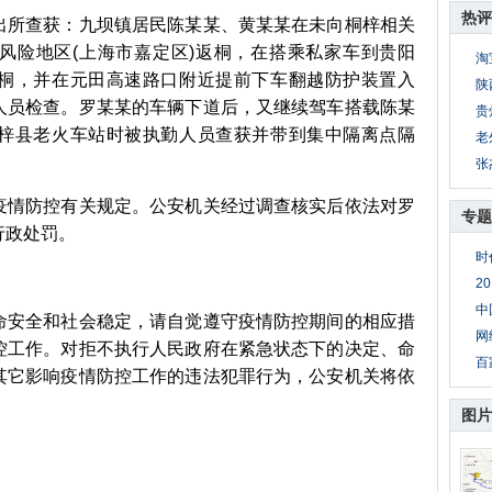
热评
所查获：九坝镇居民陈某某、黄某某在未向桐梓相关
风险地区(上海市嘉定区)返桐，在搭乘私家车到贵阳
淘
桐，并在元田高速路口附近提前下车翻越防护装置入
陕
人员检查。罗某某的车辆下道后，又继续驾车搭载陈某
贵
梓县老火车站时被执勤人员查获并带到集中隔离点隔
老
张
情防控有关规定。公安机关经过调查核实后依法对罗
专题
行政处罚。
时
2
中
安全和社会稳定，请自觉遵守疫情防控期间的相应措
网
控工作。对拒不执行人民政府在紧急状态下的决定、命
百
其它影响疫情防控工作的违法犯罪行为，公安机关将依
图片