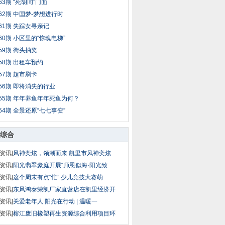
63期 “死胡同”门面
62期 中国梦-梦想进行时
61期 失踪女寻亲记
60期 小区里的“惊魂电梯”
59期 街头抽奖
58期 出租车预约
57期 超市刷卡
56期 即将消失的行业
55期 年年养鱼年年死鱼为何？
54期 全景还原“七七事变”
综合
资讯]
风神奕炫，领潮而来 凯里市风神奕炫
资讯]
阳光翡翠豪庭开展“师恩似海·阳光致
资讯]
这个周末有点“忙” 少儿竞技大赛萌
资讯]
东风鸿泰荣凯厂家直营店在凯里经济开
资讯]
关爱老年人 阳光在行动 | 温暖一
资讯]
榕江废旧橡塑再生资源综合利用项目环