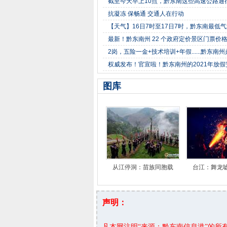
截至今天早上10点，黔东南这些高速公路通
抗凝冻 保畅通 交通人在行动
【天气】16日7时至17日7时，黔东南最低气温-
最新！黔东南州 22 个政府定价景区门票价
2岗，五险一金+技术培训+年假......黔东
权威发布！官宣啦！黔东南州的2021年放
图库
从江停洞：苗族同胞载
台江：舞龙
声明：
凡本网注明“来源：黔东南信息港”的