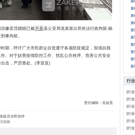
第
第
第
第
涉嫌卖淫嫖娼已被
丹寨
县公安局龙泉派出所依法行政拘留;杨
第
取刑事拘留。
第
第
期，呼吁广大市民群众自觉遵守各项防疫规定，加强自我
第
工作。对于妨害疫情防控工作、扰乱公共秩序、危害公共安全
第
出击，严厉查处。(李亚亚)
第
行业
[行业
[行业
责任编辑：吴如贵
[行业
[行业
县路政员当即劝停
[行业
日活动
[行业