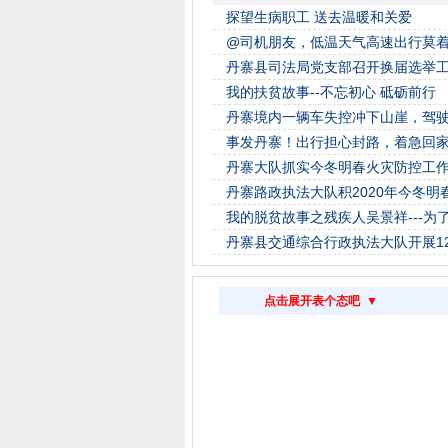
探望生病职工 送去温暖和关爱
@司机朋友，低温天气高速出行莫
丹寨县司法局党支部召开换届选举
我的扶贫故事--不忘初心 砥砺前行
丹寨境内一辆车失控冲下山崖，驾
事发丹寨！出行担心封路，着急回
丹寨大队抓实今冬明春火灾防控工作
丹寨路政执法大队积2020年今冬
我的脱贫故事之残疾人吴景祥---为
丹寨县交通综合行政执法大队开展12
点击展开表个态吧 ▼