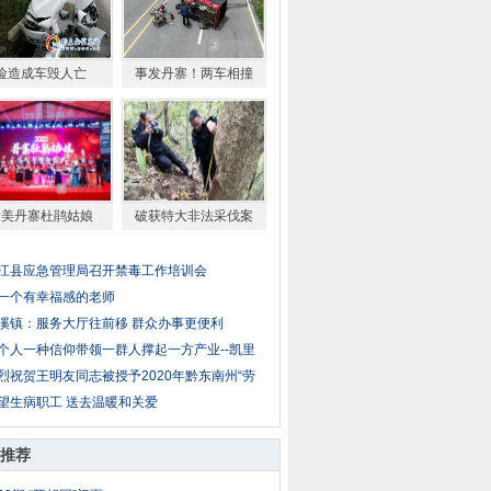
险造成车毁人亡
事发丹寨！两车相撞
最美丹寨杜鹃姑娘
破获特大非法采伐案
江县应急管理局召开禁毒工作培训会
一个有幸福感的老师
溪镇：服务大厅往前移 群众办事更便利
个人一种信仰带领一群人撑起一方产业--凯里
烈祝贺王明友同志被授予2020年黔东南州“劳
望生病职工 送去温暖和关爱
推荐