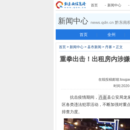
首页
-
新闻中心
新闻中心
news.qdn.cn 黔
首页
|
全州
|
首页
>
新闻中心
>
县市新闻
>
丹寨
> 正文
重拳出击！出租房内涉嫌
在线投稿邮箱:tougao
时间:2020
抗击疫情期间，
丹寨
县公安局龙
区各类违法犯罪活动，不断加强对重
排查力度。