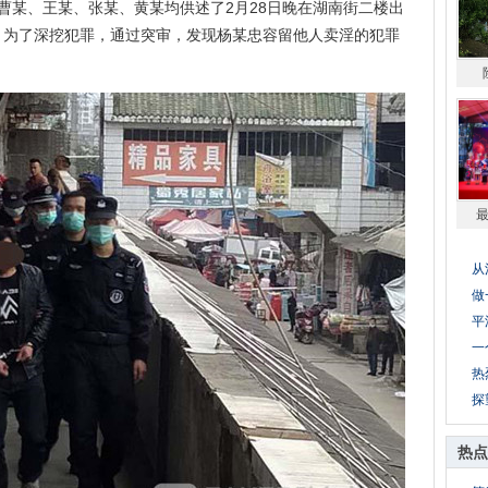
某、王某、张某、黄某均供述了2月28日晚在湖南街二楼出
。为了深挖犯罪，通过突审，发现杨某忠容留他人卖淫的犯罪
从
做
平
一
热
探
热点