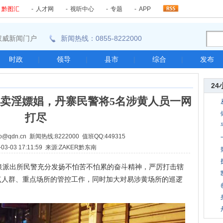
-
黔图汇
-
人才网
-
视听中心
-
专题
-
APP
东南权威新闻门户
新闻热线：0855-8222000
时政
|
领导
|
县市
|
综合
|
发布
24
卖淫嫖娼，丹寨民警将5名涉黄人员一网
打尽
@qdn.cn 新闻热线:8222000 值班QQ:449315
-03-03 17:11:59 来源:ZAKER黔东南
泉派出所民警充分发扬不怕苦不怕累的奋斗精神，严厉打击辖
点人群、重点场所的管控工作，同时加大对易涉黄场所的巡逻