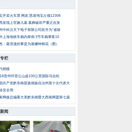
宝开卖火车票 网友:恳请淘宝占领12306
西发现上官婉儿墓 墓葬破坏严重正在发
州中科汉天下电子有限公司跃升为“省级
外上海地铁车厢内晕倒 3节车厢乘客10
杰：最浪漫的事是为谢娜种棉花（图）
专栏
代楷模
018贵州环雷公山超100公里国际马拉松
国共产党黔东南苗族侗族自治州第十次代表大
络安全周
家网媒总编看大美黔东南暨大西南网盟第七届
新闻