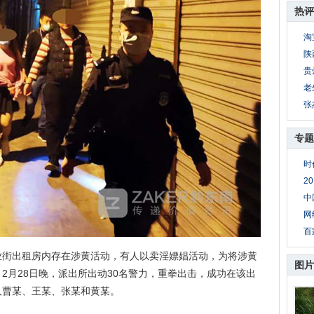
热评
淘
陕
贵
老
张
专题
时
2
中
网
百
出租房内存在涉黄活动，有人以卖淫嫖娼活动，为将涉黄
图片
2月28日晚，派出所出动30名警力，重拳出击，成功在该出
人曹某、王某、张某和黄某。