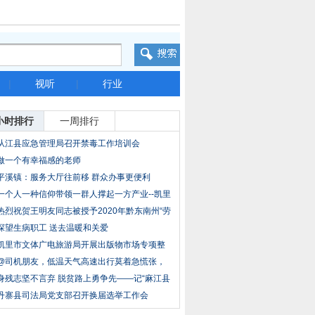
|
视听
|
行业
小时排行
一周排行
从江县应急管理局召开禁毒工作培训会
做一个有幸福感的老师
平溪镇：服务大厅往前移 群众办事更便利
一个人一种信仰带领一群人撑起一方产业--凯里
碧
热烈祝贺王明友同志被授予2020年黔东南州“劳
动
探望生病职工 送去温暖和关爱
凯里市文体广电旅游局开展出版物市场专项整
治行
@司机朋友，低温天气高速出行莫着急慌张，
安全
身残志坚不言弃 脱贫路上勇争先——记“麻江县
丹寨县司法局党支部召开换届选举工作会