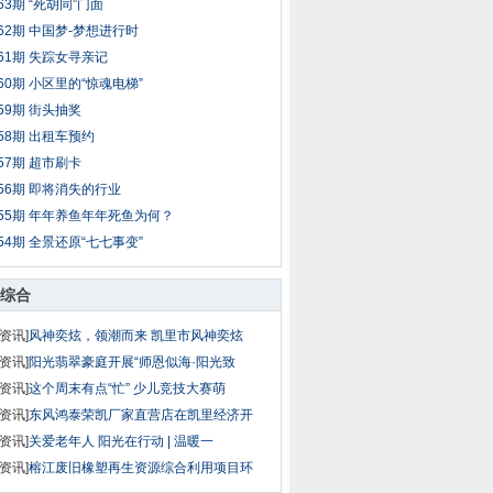
63期 “死胡同”门面
62期 中国梦-梦想进行时
61期 失踪女寻亲记
60期 小区里的“惊魂电梯”
59期 街头抽奖
58期 出租车预约
57期 超市刷卡
56期 即将消失的行业
55期 年年养鱼年年死鱼为何？
54期 全景还原“七七事变”
综合
资讯]
风神奕炫，领潮而来 凯里市风神奕炫
资讯]
阳光翡翠豪庭开展“师恩似海·阳光致
资讯]
这个周末有点“忙” 少儿竞技大赛萌
资讯]
东风鸿泰荣凯厂家直营店在凯里经济开
资讯]
关爱老年人 阳光在行动 | 温暖一
资讯]
榕江废旧橡塑再生资源综合利用项目环