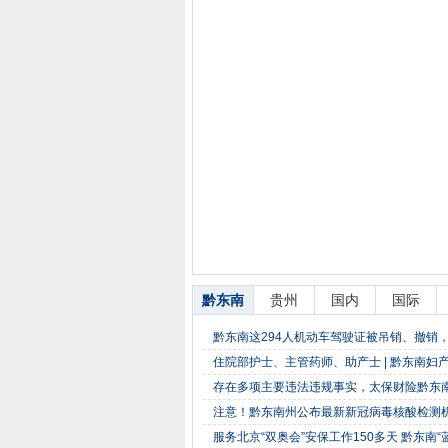
黔东南
贵州
国内
国际
黔东南这294人机动车驾驶证被吊销、撤销
住院部护士、主管药师、助产士 | 黔东南妇
存在多项主要违法违规事实，太保财险黔东南
注意！黔东南州公布最新新冠病毒核酸检测
服务北京“双奥会”安保工作150多天 黔东南