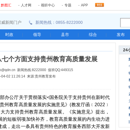
-
黔图汇
-
人才网
-
视听中心
-
专题
-
APP
东南权威新闻门户
新闻热线：0855-8222000
时政
|
领导
|
县市
|
综合
|
发布
24
从七个方面支持贵州教育高质量发展
@qdn.cn 新闻热线:8222000 值班QQ:449315
2-04-02 11:26:14 来源:贵州教育发布
部办公厅关于贯彻落实<国务院关于支持贵州在新时代
贵州教育高质量发展的实施意见》(教发厅函﹝2022﹞
)，大力支持贵州教育高质量发展。《实施意见》提出，
发展的短板弱项加快补齐，教育高质量发展的内生动力进
建成，走出一条具有贵州特色的教育服务西部大开发新