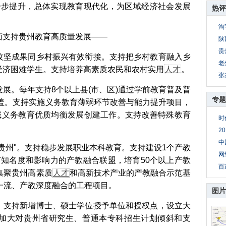
进一步提升，总体实现教育现代化，为区域经济社会发展
热评
淘
支持贵州教育高质量发展——
陕
贵
坚成果同乡村振兴有效衔接。支持把乡村教育融入乡
老
经济困难学生。支持培养高素质农民和农村实用
人才
。
张
。每年支持8个以上县(市、区)通过学前教育普及普
专题
覆盖。支持实施义务教育薄弱环节改善与能力提升项目，
县域义务教育优质均衡发展创建工作。支持改善特殊教育
时
2
中
州"。支持稳步发展职业本科教育。支持建设1个产教
网
有知名度和影响力的产教融合联盟，培育50个以上产教
百
集聚贵州高素质
人才
和高新技术产业的产教融合示范基
一流、产教深度融合的工程项目。
图片
支持新增博士、硕士学位授予单位和授权点，设立大
加大对贵州省研究生、普通本专科招生计划倾斜和支