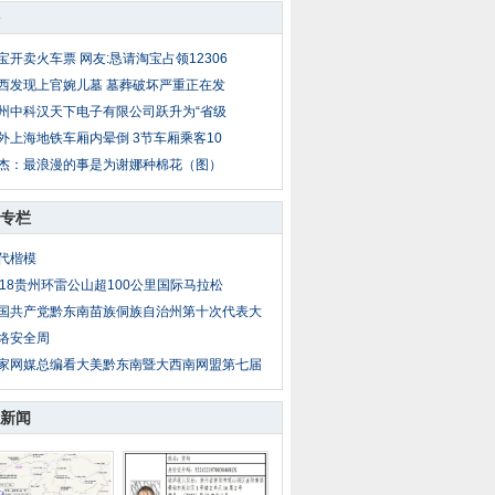
宝开卖火车票 网友:恳请淘宝占领12306
西发现上官婉儿墓 墓葬破坏严重正在发
州中科汉天下电子有限公司跃升为“省级
外上海地铁车厢内晕倒 3节车厢乘客10
杰：最浪漫的事是为谢娜种棉花（图）
专栏
代楷模
018贵州环雷公山超100公里国际马拉松
国共产党黔东南苗族侗族自治州第十次代表大
络安全周
家网媒总编看大美黔东南暨大西南网盟第七届
新闻