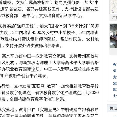
养规模。支持部属高校招生计划向贵州倾斜，加大"中
推进部省合建、省部共建高校工作，支持建设省部共建
室或教育部工程中心，支持培育前沿科学中心。
广
施"强师工程"，加大"国培计划""特岗计划""优师
力度，3年内培训4500名乡村中小学校长、5年内培训
平师范院校结对帮扶贵州师范院校。帮助对民族、农村地
训，支持开展外语类教师培养培训。
高水平办好中国—东盟教育交流周。支持贵州高校与
目及机构，与新加坡南洋理工大学等高水平大学联合培
教
举办职业教育国际
论坛
、中国—东盟职业院校技能大赛
倡
制"产教融合创新平台建设。
贵
紧
动。支持发展"互联网+教育"，加快推进教育数字转
黔
资源数字化试点、省级教育数字化治理试点。到2030
七
覆盖，全面构建教育数字化治理体系。
热点
实落地，教育部在《实施意见》中明确建立部省联席
育改革发展中的困难问题，并将积极协调国家有关部门