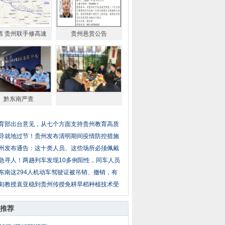
西 贵州联手修高速
贵州悬赏公告
黔东南严查
育部出台意见，从七个方面支持贵州教育高质
导就地过节！贵州发布清明期间疫情防控措施
州发布通告：这十类人员、这些场所必须佩戴
急寻人！两趟列车发现10多例阳性，同车人员
东南这294人机动车驾驶证被吊销、撤销，有
旬教授袁亚稳到贵州传授免耕旱稻种植技术受
推荐