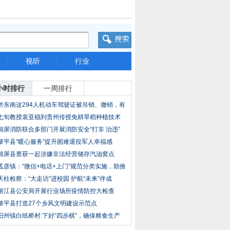
|
视听
|
行业
小时排行
一周排行
黔东南这294人机动车驾驶证被吊销、撤销，有
你
七旬教授袁亚稳到贵州传授免耕旱稻种植技术
受欢
锦屏消防联合多部门开展消防安全“打非 治违”
黎平县“暖心服务”提升困难退役军人幸福感
锦屏县查获一起涉嫌非法经营储存汽油窝点
孟彦镇：“微信+电话+上门”规范分类实施，助推
天柱检察：“大走访”进校园 护航“未来”伴成
榕江县公安局开展行业场所疫情防控大检查
黎平县打造27个乡风文明建设示范点
旧州镇白纸桥村:下好“四步棋”，确保粮食生产