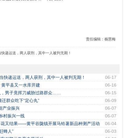
责任编辑：杨慧梅
包当快递运送，两人获刑，其中一人被判无期！
包当快递运送，两人获刑，其中一人被判无期！
06-17
！黄平县又一水库开建
06-16
执，男子竟挥刀威胁过路群众……
06-15
迁群众吃下“定心丸”
06-09
赋能产业振兴
06-07
乡村振兴一线
06-07
开花又结果——黄平谷陇镇开展马铃薯新品种测产活动
06-04
赶蜂人”
06-03