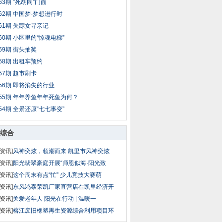
63期 “死胡同”门面
62期 中国梦-梦想进行时
61期 失踪女寻亲记
60期 小区里的“惊魂电梯”
59期 街头抽奖
58期 出租车预约
57期 超市刷卡
56期 即将消失的行业
55期 年年养鱼年年死鱼为何？
54期 全景还原“七七事变”
综合
资讯]
风神奕炫，领潮而来 凯里市风神奕炫
资讯]
阳光翡翠豪庭开展“师恩似海·阳光致
资讯]
这个周末有点“忙” 少儿竞技大赛萌
资讯]
东风鸿泰荣凯厂家直营店在凯里经济开
资讯]
关爱老年人 阳光在行动 | 温暖一
资讯]
榕江废旧橡塑再生资源综合利用项目环