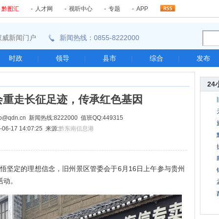
-
黔图汇
-
人才网
-
视听中心
-
专题
-
APP
东南权威新闻门户
新闻热线：0855-8222000
时政
|
领导
|
县市
|
综合
|
发布
24
会重走长征足迹，传承红色基因
@qdn.cn 新闻热线:8222000 值班QQ:449315
06-17 14:07:25 来源:
黔东南信息港
坚定的理想信念，旧州景区管委会于6月16日上午参与贵州
活动。