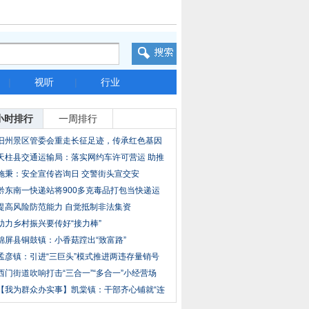
|
视听
|
行业
小时排行
一周排行
旧州景区管委会重走长征足迹，传承红色基因
天柱县交通运输局：落实网约车许可营运 助推
施秉：安全宣传咨询日 交警街头宣交安
黔东南一快递站将900多克毒品打包当快递运
送，
提高风险防范能力 自觉抵制非法集资
助力乡村振兴要传好“接力棒”
锦屏县铜鼓镇：小香菇蹚出“致富路”
孟彦镇：引进“三巨头”模式推进两违存量销号
西门街道吹响打击“三合一”“多合一”小经营场
【我为群众办实事】凯棠镇：干部齐心铺就“连
心