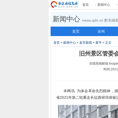
首页
-
新闻中心
新闻中心
news.qdn.cn 黔
首页
|
全州
|
首页
>
新闻中心
>
县市新闻
>
黄平
> 正文
旧州景区管委
在线投稿邮箱:tougao
时间:2021-
本网讯 为体会革命先烈精神，感悟
省2021年第二轮重走长征路研培体验