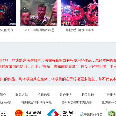
嘘花闹元宵
从江：侗族同胞吃相思
草把龙氵舞水江畔游
所有作品，均为黔东南信息港合法拥有版权或有权使用的作品，未经本网授
在授权范围内使用，并注明“来源：黔东南信息港”。违反上述声明者，本
息港)”的作品，均转载自其它媒体，转载目的在于传递更多信息，并不代表
简介
-
联系方法
-
招聘信息
-
客户服务
-
相关法律
-
广告服务
息办公室
-
网络违法犯罪举报网站
-
贵州省公安厅网安总队
-
黔东南州