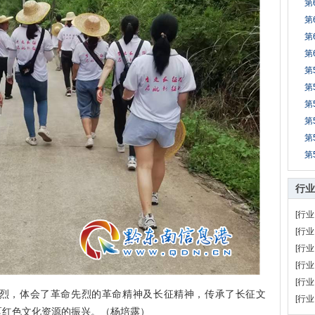
第
第
第
第
第
第
第
第
第
第
行业
[行业
[行业
[行业
[行业
[行业
，体会了革命先烈的革命精神及长征精神，传承了长征文
[行业
区红色文化资源的振兴。（杨培露）