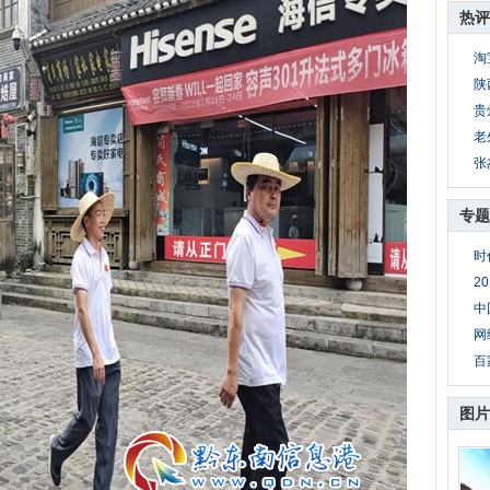
热评
淘
陕
贵
老
张
专题
时
2
中
网
百
图片