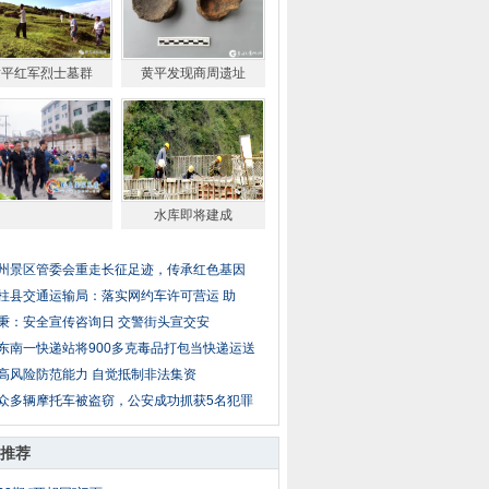
黄平红军烈士墓群
黄平发现商周遗址
水库即将建成
州景区管委会重走长征足迹，传承红色基因
柱县交通运输局：落实网约车许可营运 助
秉：安全宣传咨询日 交警街头宣交安
东南一快递站将900多克毒品打包当快递运送
高风险防范能力 自觉抵制非法集资
众多辆摩托车被盗窃，公安成功抓获5名犯罪
推荐