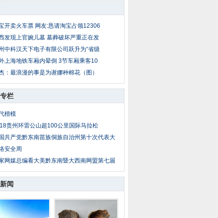
宝开卖火车票 网友:恳请淘宝占领12306
西发现上官婉儿墓 墓葬破坏严重正在发
州中科汉天下电子有限公司跃升为“省级
外上海地铁车厢内晕倒 3节车厢乘客10
杰：最浪漫的事是为谢娜种棉花（图）
专栏
代楷模
018贵州环雷公山超100公里国际马拉松
国共产党黔东南苗族侗族自治州第十次代表大
络安全周
家网媒总编看大美黔东南暨大西南网盟第七届
新闻