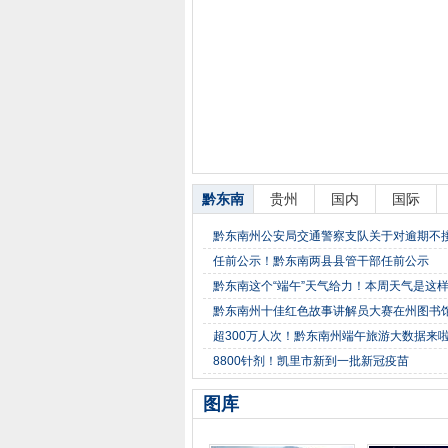
黔东南
贵州
国内
国际
黔东南州公安局交通警察支队关于对逾期不
任前公示！黔东南两县县管干部任前公示
黔东南这个“端午”天气给力！本周天气是这
黔东南州十佳红色故事讲解员大赛在州图书
超300万人次！黔东南州端午旅游大数据来
8800针剂！凯里市新到一批新冠疫苗
图库