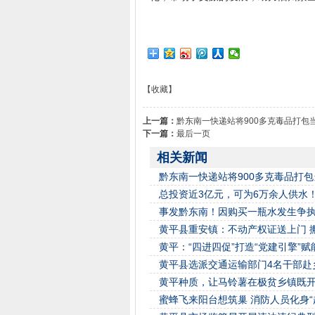
【收藏】
上一篇：
黔东南一快递站将900多克毒品打
下一篇：
最后一页
相关新闻
黔东南一快递站将900多克毒品打
总投资近3亿元，可为6万余人供水
事发黔东南！因购买一瓶水发生争
黄平县重安镇：不动产权证送上门 搬
黄平：“四进四促”打造“党建引擎”
黄平县选派交通运输部门4名干部赴
黄平种质，让马铃薯在极贫乡镇既
蜜蜂飞来阳台想筑巢 消防人员化身“