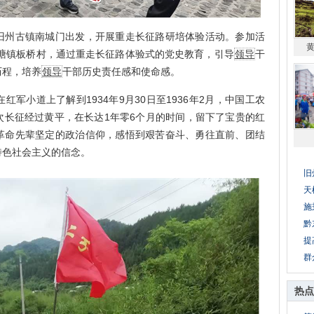
州古镇南城门出发，开展重走长征路研培体验活动。参加活
上塘镇板桥村，通过重走长征路体验式的党史教育，引导
领导
干
历程，培养
领导
干部历史责任感和使命感。
小道上了解到1934年9月30日至1936年2月，中国工农
次长征经过黄平，在长达1年零6个月的时间，留下了宝贵的红
革命先辈坚定的政治信仰，感悟到艰苦奋斗、勇往直前、团结
特色社会主义的信念。
旧
天
施
黔
提
群
热点