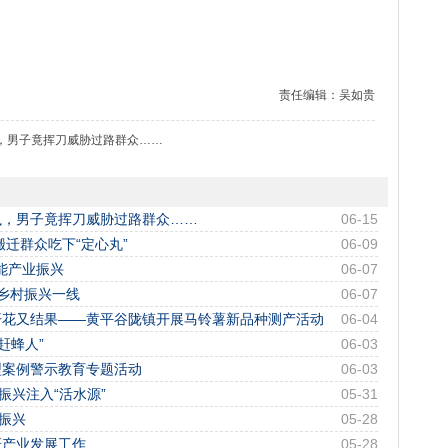
责任编辑：吴如贵
，男子竟挥刀威胁过路群众……
执，男子竟挥刀威胁过路群众……
06-15
迁群众吃下“定心丸”
06-09
赋能产业振兴
06-07
乡村振兴一线
06-07
开花又结果——黄平谷陇镇开展马铃薯新品种测产活动
06-04
赶蜂人”
06-03
型案例警示教育专题活动
06-03
振兴注入“活水源”
05-31
振兴
05-28
研产业发展工作
05-28