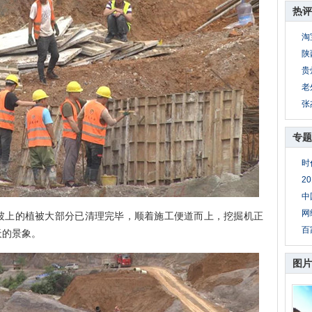
热评
淘
陕
贵
老
张
专题
时
2
中
网
上的植被大部分已清理完毕，顺着施工便道而上，挖掘机正
百
天的景象。
图片