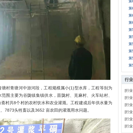
第
第
第
第
第
第
第
第
第
第
行业
村青塘河中游河段，工程规模属小(1)型水库，工程等别为
[行业
供水范围主要为谷陇镇集镇供水，苗陇村、克麻村、火车站村、
[行业
白斋村共8个村的农村饮水和农业灌溉。工程建成后年供水量为
[行业
万人、7873头牲畜以及3652 亩农田的灌溉用水问题。
[行业
[行业
[行业