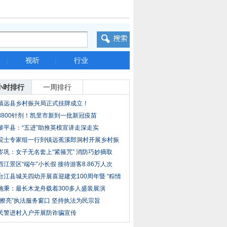
|
视听
|
行业
小时排行
一周排行
镇远县乡村振兴局正式挂牌成立！
8800针剂！凯里市新到一批新冠疫苗
黎平县：“五进”助推英模宣讲走深走实
院士专家组一行到镇远蕉溪郎洞村开展乡村振
兴调
岑巩：女子无名套上“紧箍咒” 消防巧妙摘取
西江景区“端午”小长假 接待游客8.86万人次
台江县城关四幼开展喜迎建党100周年暨 “粽情
施秉：最长木龙舟载着300多人盛装展演
“擦亮”执法服务窗口 坚持执法为民宗旨
民警进村入户开展防诈骗宣传