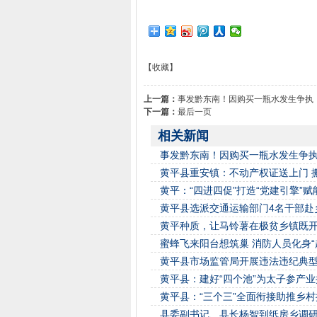
【收藏】
上一篇：
事发黔东南！因购买一瓶水发生争执
下一篇：
最后一页
相关新闻
事发黔东南！因购买一瓶水发生争
黄平县重安镇：不动产权证送上门 搬
黄平：“四进四促”打造“党建引擎”
黄平县选派交通运输部门4名干部赴
黄平种质，让马铃薯在极贫乡镇既
蜜蜂飞来阳台想筑巢 消防人员化身“
黄平县市场监管局开展违法违纪典
黄平县：建好“四个池”为太子参产业
黄平县：“三个三”全面衔接助推乡村
县委副书记、县长杨智到纸房乡调