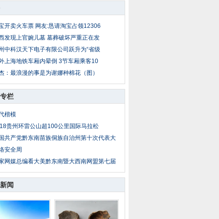
宝开卖火车票 网友:恳请淘宝占领12306
西发现上官婉儿墓 墓葬破坏严重正在发
州中科汉天下电子有限公司跃升为“省级
外上海地铁车厢内晕倒 3节车厢乘客10
杰：最浪漫的事是为谢娜种棉花（图）
专栏
代楷模
018贵州环雷公山超100公里国际马拉松
国共产党黔东南苗族侗族自治州第十次代表大
络安全周
家网媒总编看大美黔东南暨大西南网盟第七届
新闻