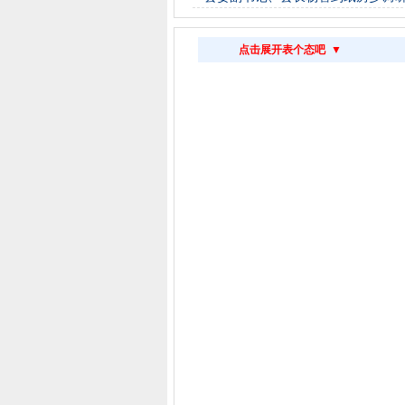
点击展开表个态吧 ▼