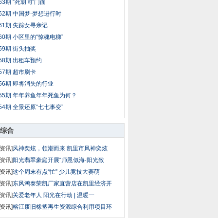
63期 “死胡同”门面
62期 中国梦-梦想进行时
61期 失踪女寻亲记
60期 小区里的“惊魂电梯”
59期 街头抽奖
58期 出租车预约
57期 超市刷卡
56期 即将消失的行业
55期 年年养鱼年年死鱼为何？
54期 全景还原“七七事变”
综合
资讯]
风神奕炫，领潮而来 凯里市风神奕炫
资讯]
阳光翡翠豪庭开展“师恩似海·阳光致
资讯]
这个周末有点“忙” 少儿竞技大赛萌
资讯]
东风鸿泰荣凯厂家直营店在凯里经济开
资讯]
关爱老年人 阳光在行动 | 温暖一
资讯]
榕江废旧橡塑再生资源综合利用项目环