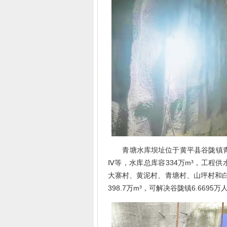
青塘水库坝址位于黄平县谷陇镇青塘
Ⅳ等，水库总库容334万m³，工程
大寨村、黄泥村、青塘村、山坪村和
398.7万m³，可解决谷陇镇6.6695