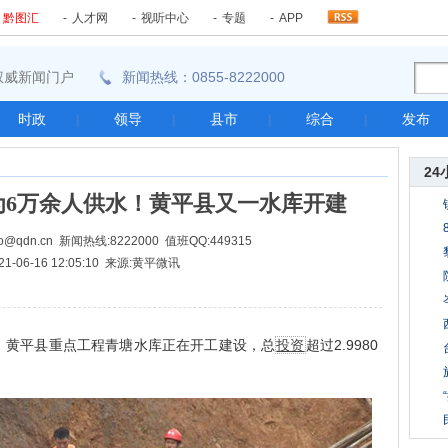
-
黔图汇
-
人才网
-
视听中心
-
专题
-
APP
东南权威新闻门户
新闻热线：0855-8222000
时政
|
领导
|
县市
|
综合
|
发布
24
为6万余人供水！黄平县又一水库开建
@qdn.cn 新闻热线:8222000 值班QQ:449315
21-06-16 12:05:10 来源:黄平微讯
黄平县重点工程青塘水库正在开工建设，总
投资
超过2.9980