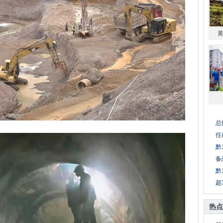
总
任
黔
备
黔
超
热点