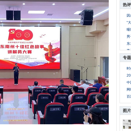
热评
因
“
哑
男
东
妻
专题
8
公
时
妻
2
母
中
网
百
图片