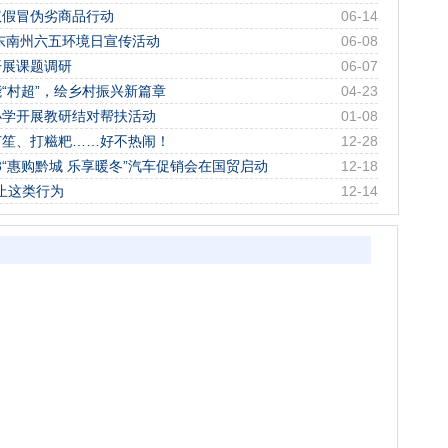
权假冒伪劣商品行动
06-14
黔东南州六五环境日宣传活动
06-08
开展课题调研
06-07
“村超”，绘乡村振兴新篇章
04-23
小学开展教研结对帮扶活动
01-08
芦笙、打糍粑……好不热闹！
12-28
3“惠购黔城 乐享暖冬”汽车促销会在国贸启动
12-18
禁止这类行为
12-14