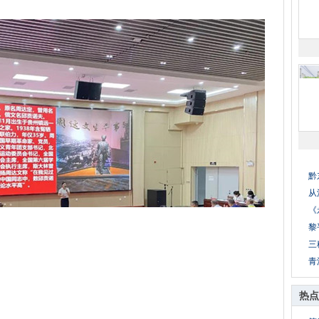
黔
从
《
黎
三
青
热点