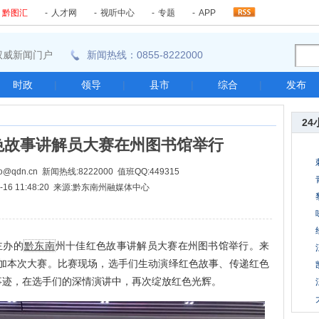
-
黔图汇
-
人才网
-
视听中心
-
专题
-
APP
东南权威新闻门户
新闻热线：0855-8222000
时政
|
领导
|
县市
|
综合
|
发布
24
色故事讲解员大赛在州图书馆举行
@qdn.cn 新闻热线:8222000 值班QQ:449315
06-16 11:48:20 来源:黔东南州融媒体中心
主办的
黔东南
州十佳红色故事讲解员大赛在州图书馆举行。来
参加本次大赛。比赛现场，选手们生动演绎红色故事、传递红色
事迹，在选手们的深情演讲中，再次绽放红色光辉。