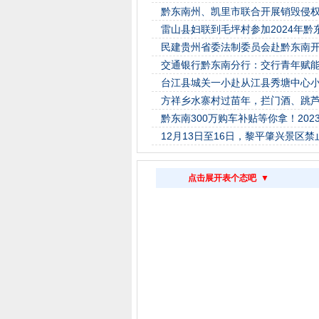
黔东南州、凯里市联合开展销毁侵
雷山县妇联到毛坪村参加2024年
民建贵州省委法制委员会赴黔东南
交通银行黔东南分行：交行青年赋能
台江县城关一小赴从江县秀塘中心
方祥乡水寨村过苗年，拦门酒、跳
黔东南300万购车补贴等你拿！202
12月13日至16日，黎平肇兴景区
点击展开表个态吧 ▼