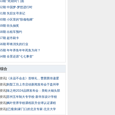
63期 “死胡同”门面
62期 中国梦-梦想进行时
61期 失踪女寻亲记
60期 小区里的“惊魂电梯”
59期 街头抽奖
58期 出租车预约
57期 超市刷卡
56期 即将消失的行业
55期 年年养鱼年年死鱼为何？
54期 全景还原“七七事变”
综合
资讯]
《永远不会走》首映礼，曹茜茜传递爱
资讯]
刺梨工坊上市启动新闻发布会于盘州举
资讯]
味之绝2024品牌发布会：美蛙火锅头部
资讯]
苏州五年制大专学校-新华东设计学校
资讯]
枫叶世界学校课程跃升全球认证课程
资讯]
(已瘦身)家门口的北京专家-北京大学