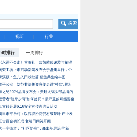
|
视听
|
行业
小时排行
一周排行
《永远不会走》首映礼，曹茜茜传递爱与希望
刺梨工坊上市启动新闻发布会于盘州举行，企
业计
青溪镇：鱼儿入田戏秧苗 稻鱼共生绘丰图
黎平公安：防范非法集资宣传走进“村歌”现场
味之绝2024品牌发布会：美蛙火锅头部品牌的
破局
经营者“短斤少两”如何处罚？最严重的可能要坐
江古镇开展6.16安全宣传咨询日活动
凯里市平乐村：以院坝协商促村级茶叶 产业发
展
江古百合初长成 老翁田间笑开颜
大十字街道： “社区协商”，商出基层治理“新