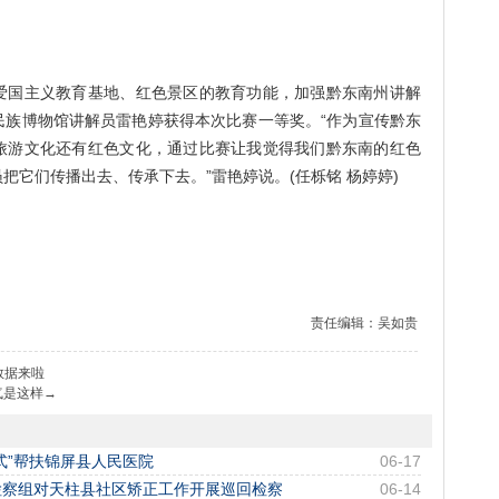
国主义教育基地、红色景区的教育功能，加强黔东南州讲解
民族博物馆讲解员雷艳婷获得本次比赛一等奖。“作为宣传黔东
旅游文化还有红色文化，通过比赛让我觉得我们黔东南的红色
把它们传播出去、传承下去。”雷艳婷说。(任栎铭 杨婷婷)
责任编辑：吴如贵
数据来啦
气是这样→
式”帮扶锦屏县人民医院
06-17
检察组对天柱县社区矫正工作开展巡回检察
06-14