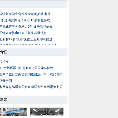
成绩差女学生背部被女老师抽肿 老师：
大哥”送幼女供马仔享乐 13岁女生多次
巴兄妹苦等各自爱人9年 嫂子竟和妹夫
子怀疑老婆出轨为报复将岳母强奸
北乡村17岁“夫妻”见面三五月即试婚过
子看黄片时意外发现丈夫与11名女子偷情
专栏
岁女童放暑假到外地找父母 被爷爷两次
公遇儿媳妇与男同事吃饭 疑两人暧昧暴
代楷模
子出轨后丈夫恋上小姨子 丈夫杀妻埋菜
018贵州环雷公山超100公里国际马拉松
亲把14岁亲生女送情人糟蹋 性侵者不止
国共产党黔东南苗族侗族自治州第十次代表大
络安全周
家网媒总编看大美黔东南暨大西南网盟第七届
新闻