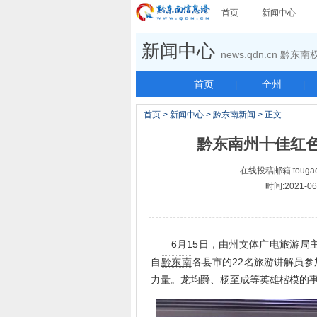
首页
-
新闻中心
新闻中心
news.qdn.cn 黔
首页
|
全州
|
首页
>
新闻中心
>
黔东南新闻
> 正文
黔东南州十佳红
在线投稿邮箱:tougao
时间:2021-
6月15日，由州文体广电旅游局
自
黔东南
各县市的22名旅游讲解员
力量。龙均爵、杨至成等英雄楷模的