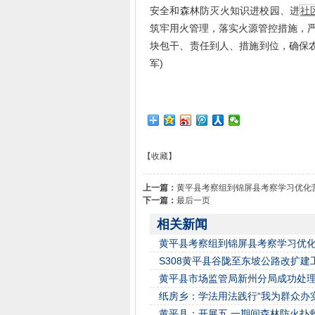
安全和森林防灭火知识进校园、进
社
筑牢用火管理，落实火源管控措施，严
块包干、责任到人、措施到位，确保
军)
【收藏】
上一篇：
黄平县考察组到锦屏县考察学习优化
下一篇：
最后一页
相关新闻
黄平县考察组到锦屏县考察学习优
S308黄平县谷陇至东坡公路改扩建
黄平县市场监管局新州分局成功处
纸房乡：学法用法践行“我为群众办实
黄平县：开展五 一期间森林防火扑