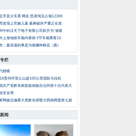
宝开卖火车票 网友:恳请淘宝占领12306
西发现上官婉儿墓 墓葬破坏严重正在发
州中科汉天下电子有限公司跃升为“省级
外上海地铁车厢内晕倒 3节车厢乘客10
杰：最浪漫的事是为谢娜种棉花（图）
专栏
代楷模
018贵州环雷公山超100公里国际马拉松
国共产党黔东南苗族侗族自治州第十次代表大
络安全周
家网媒总编看大美黔东南暨大西南网盟第七届
新闻