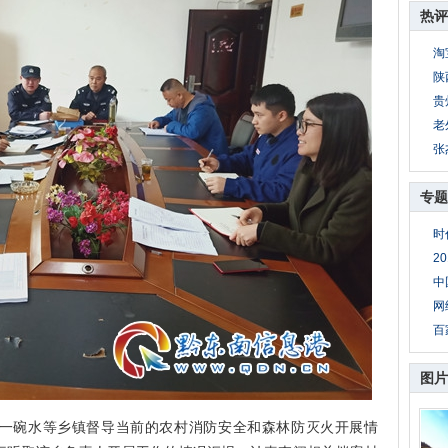
热评
淘
陕
贵
老
张
专题
时
2
中
网
百
图片
碗水等乡镇督导当前的农村消防安全和森林防灭火开展情