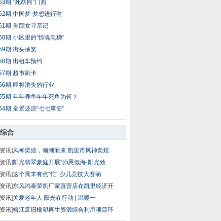
63期 “死胡同”门面
62期 中国梦-梦想进行时
61期 失踪女寻亲记
60期 小区里的“惊魂电梯”
59期 街头抽奖
58期 出租车预约
57期 超市刷卡
56期 即将消失的行业
55期 年年养鱼年年死鱼为何？
54期 全景还原“七七事变”
综合
资讯]
风神奕炫，领潮而来 凯里市风神奕炫
资讯]
阳光翡翠豪庭开展“师恩似海·阳光致
资讯]
这个周末有点“忙” 少儿竞技大赛萌
资讯]
东风鸿泰荣凯厂家直营店在凯里经济开
资讯]
关爱老年人 阳光在行动 | 温暖一
资讯]
榕江废旧橡塑再生资源综合利用项目环