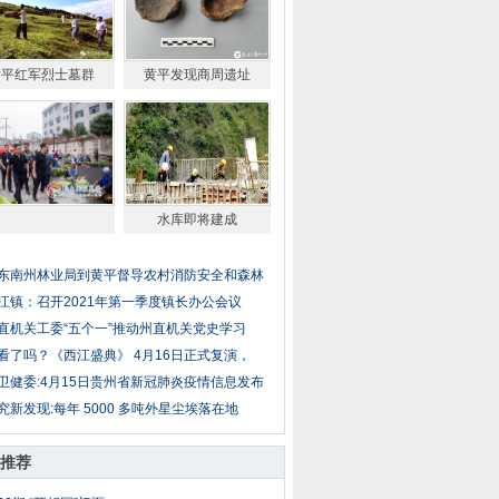
黄平红军烈士墓群
黄平发现商周遗址
水库即将建成
东南州林业局到黄平督导农村消防安全和森林
江镇：召开2021年第一季度镇长办公会议
直机关工委“五个一”推动州直机关党史学习
看了吗？《西江盛典》 4月16日正式复演，
卫健委:4月15日贵州省新冠肺炎疫情信息发布
究新发现:每年 5000 多吨外星尘埃落在地
推荐