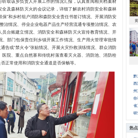
行听取该乡负责人开展工作的情况汇报，认真查阅相关档案材
安全及森林防灭火的会议记录，详细了解农村消防安全和森林
联保”和乡村组户消防和森防安全责任书签订情况、开展消防安
项整治情况、停业企业电器产品生产经营流通专项整治情况、农
人员台账建立情况、消防安全和森林防灭火宣传教育情况、开
情况、部门包保责任到乡镇开展工作情况、生产用火管理审批情
通告或“禁火令”张贴情况、开展火灾扑救演练情况、群众消防
、医院、重点自然寨和传统村落查看灭火器、消防池、消防栓
是否正常使用和消防安全通道是否保畅等。
黔
西
州
你
省
研
热点