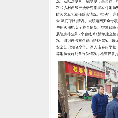
况。在纸房乡和一碗水乡，吴高锋一
料和乡村两级开会研究部署农村消防
防灭火五包责任落实情况、推动“十户
全“敲门”行动情况、城镇电网安全专
户用火用电安全检查情况、智障残障
展隐患排查和2个台账3张清单建立
况、组织设卡布点巡山护林情况、防火
安全知识知晓率等。深入该乡的学校
等消防设施配备到位情况，检查设备