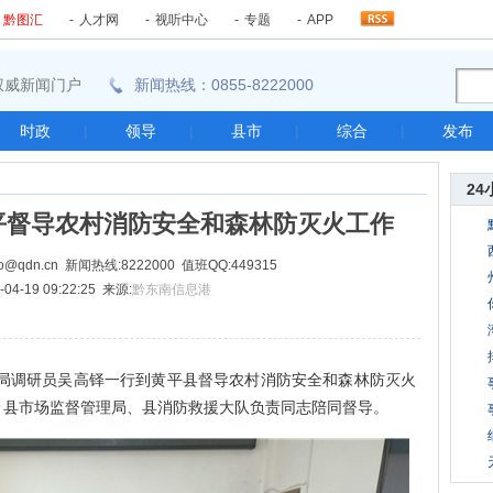
-
黔图汇
-
人才网
-
视听中心
-
专题
-
APP
东南权威新闻门户
新闻热线：0855-8222000
时政
|
领导
|
县市
|
综合
|
发布
24
平督导农村消防安全和森林防灭火工作
@qdn.cn 新闻热线:8222000 值班QQ:449315
04-19 09:22:25 来源:
黔东南信息港
局调研员吴高铎一行到黄平县督导农村消防安全和森林防灭火
、县市场监督管理局、县消防救援大队负责同志陪同督导。