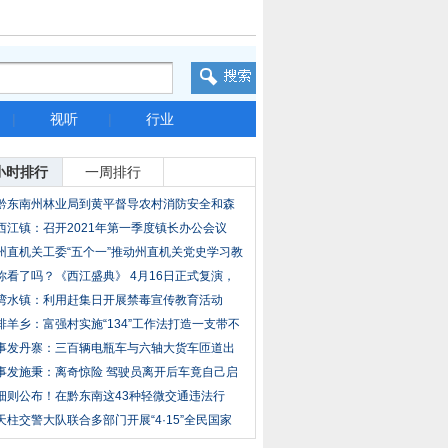
|
视听
|
行业
小时排行
一周排行
黔东南州林业局到黄平督导农村消防安全和森
林防
西江镇：召开2021年第一季度镇长办公会议
州直机关工委“五个一”推动州直机关党史学习教
你看了吗？《西江盛典》 4月16日正式复演，
现
湾水镇：利用赶集日开展禁毒宣传教育活动
排羊乡：富强村实施“134”工作法打造一支带不
事发丹寨：三百辆电瓶车与六轴大货车匝道出
事故
事发施秉：离奇惊险 驾驶员离开后车竟自己启
动
细则公布！在黔东南这43种轻微交通违法行
为，以
天柱交警大队联合多部门开展“4·15”全民国家