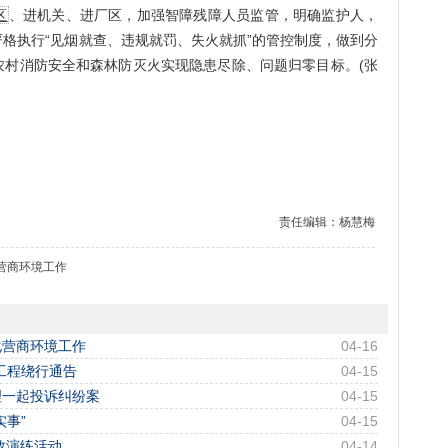
区
、进机关、进厂区，加强智障残障人员监管，明确监护人，
格执行“见烟就查、违规就罚、失火就抓”的管控制度，做到分
农村消防安全和森林防灭火实现隐患尽除、问题归零目标。(张
责任编辑：杨慧梅
营商环境工作
化营商环境工作
04-16
工程绕行通告
04-15
理一起投诉纠纷案
04-15
事”
04-15
救演练活动
04-14