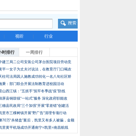
|
视听
|
行业
小时排行
一周排行
中建三局二公司安装公司茅台医院项目劳动竞
赛开
黄平一女子为丈夫讨说法，在教育厅门口喝农
药，
天柱司法局因人施教成功转化一名八旬社区矫
正对
施秉：部门联合开展法制教育进校园活动
雷山西江镇：“五抓手”筑牢冬季战“疫”防线
锦屏县铜鼓镇“一站式”服务 深化政府职能改
三穗县民政局“三个加强”开展“零差错”创建活
凯里市三棵树镇开展“野广告”清理专项行动
继70万“杀猪盘”案后，凯里又有多人被骗，金额
凯里黄平机场成功开通南宁=凯里=南昌航线