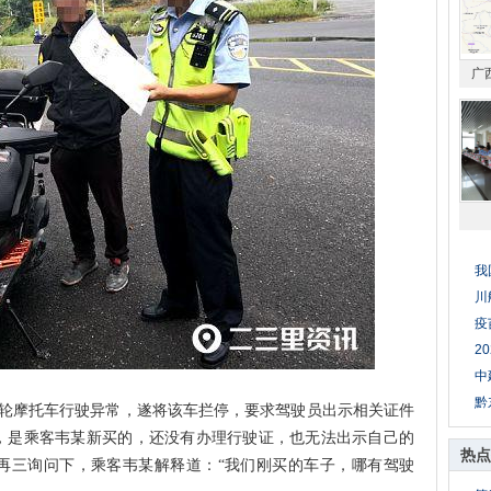
广
我
川
疫
2
中
黔
轮摩托车行驶异常，遂将该车拦停，要求驾驶员出示相关证件
，是乘客韦某新买的，还没有办理行驶证，也无法出示自己的
热点
再三询问下，乘客韦某解释道：“我们刚买的车子，哪有驾驶