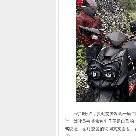
9时10分许，执勤交警发现一辆二
时，驾驶员韦某然称车子不是自己的
驾驶证。面对交警的询问支支吾吾。