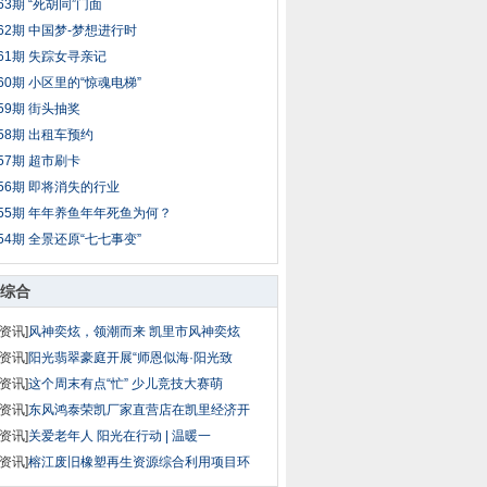
63期 “死胡同”门面
62期 中国梦-梦想进行时
61期 失踪女寻亲记
60期 小区里的“惊魂电梯”
59期 街头抽奖
58期 出租车预约
57期 超市刷卡
56期 即将消失的行业
55期 年年养鱼年年死鱼为何？
54期 全景还原“七七事变”
综合
资讯]
风神奕炫，领潮而来 凯里市风神奕炫
资讯]
阳光翡翠豪庭开展“师恩似海·阳光致
资讯]
这个周末有点“忙” 少儿竞技大赛萌
资讯]
东风鸿泰荣凯厂家直营店在凯里经济开
资讯]
关爱老年人 阳光在行动 | 温暖一
资讯]
榕江废旧橡塑再生资源综合利用项目环