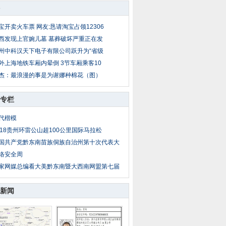
宝开卖火车票 网友:恳请淘宝占领12306
西发现上官婉儿墓 墓葬破坏严重正在发
州中科汉天下电子有限公司跃升为“省级
外上海地铁车厢内晕倒 3节车厢乘客10
杰：最浪漫的事是为谢娜种棉花（图）
专栏
代楷模
018贵州环雷公山超100公里国际马拉松
国共产党黔东南苗族侗族自治州第十次代表大
络安全周
家网媒总编看大美黔东南暨大西南网盟第七届
新闻