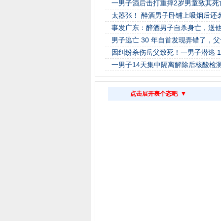
一男子酒后击打重摔2岁男童致其死
太嚣张！ 醉酒男子卧铺上吸烟后还
事发广东：醉酒男子自杀身亡，送他回
男子逃亡 30 年自首发现弄错了，
因纠纷杀伤岳父致死！一男子潜逃 1
一男子14天集中隔离解除后核酸检
点击展开表个态吧 ▼