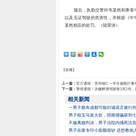
随后，执勤交警对韦某然和乘客韦
以及无证驾驶的危害性，并根据《中
某然相应的处罚。（陆荣涛）
【收藏】
上一篇：
官方通报：贵州铜仁一学生被殴打事
下一篇：
警情通报！涉嫌醉酒驾驶致1死1伤，
相关新闻
一男子散布成都可能封城谣言被行
男子租宝马装大款，招摇撞骗获刑
不服离婚判决，男子法院内捅死法
男子在家专印小面额假钞 还想教他