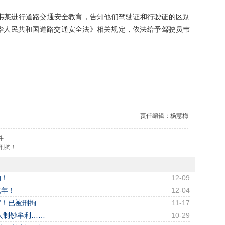
某进行道路交通安全教育，告知他们驾驶证和行驶证的区别
华人民共和国道路交通安全法》相关规定，依法给予驾驶员韦
责任编辑：杨慧梅
件
刑拘！
拘！
12-09
七年！
12-04
官！已被刑拘
11-17
人制钞牟利……
10-29