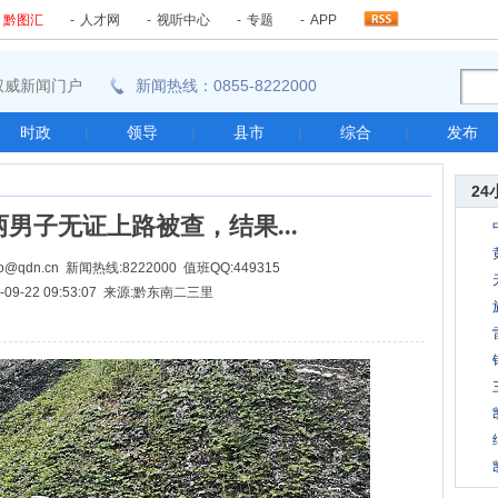
-
黔图汇
-
人才网
-
视听中心
-
专题
-
APP
东南权威新闻门户
新闻热线：0855-8222000
时政
|
领导
|
县市
|
综合
|
发布
24
男子无证上路被查，结果...
@qdn.cn 新闻热线:8222000 值班QQ:449315
0-09-22 09:53:07 来源:黔东南二三里