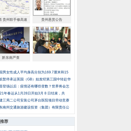
西 贵州联手修高速
贵州悬赏公告
黔东南严查
国男女性成人平均身高分别为169.7厘米和15
航暂停承运英国（GB）始发经第三国中转赴华
苗登场以后：疫情还有哪些变数？世界将会怎
021年春运从1月28日开始3月 8 日结束，共
建三局二公司安装公司茅台医院项目劳动竞赛
东南州交通旅游建设投资（集团）有限责任公
推荐