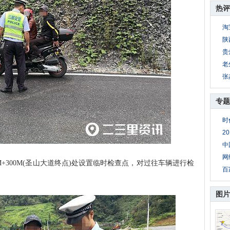
热评
淘
陕
贵
老
张
专题
时
2
中
网
M+300M(圣山大道终点)处设置临时检查点，对过往车辆进行检
百
图片