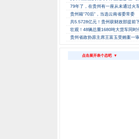
79年了，在贵州有一座从未通过火
贵州籍“70后”，当选云南省委常委
共5.5728亿元！贵州获财政部提
壮观！48辆总重1680吨大货车同
贵州省政协原主席王富玉受贿案一审：
点击展开表个态吧 ▼