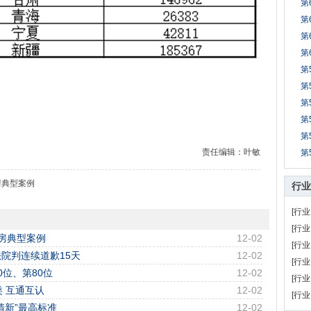
第
第
第
第
第
第
第
第
第
责任编辑：叶敏
第
房典型案例
行业
[行业
[行业
房典型案例
12-02
[行业
院判连续道歉15天
12-02
[行业
位、第80位
12-02
[行业
 互通互认
12-02
[行业
清新”最高标准
12-02