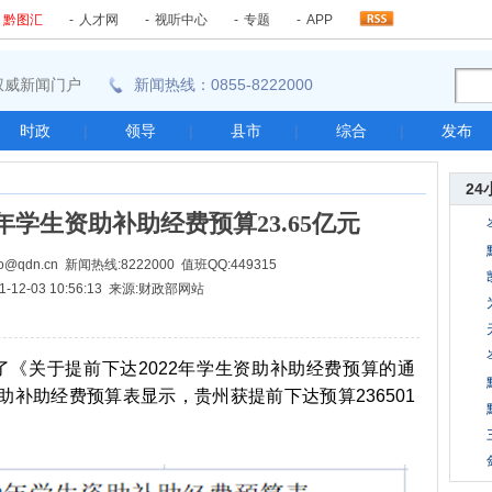
-
黔图汇
-
人才网
-
视听中心
-
专题
-
APP
东南权威新闻门户
新闻热线：0855-8222000
时政
|
领导
|
县市
|
综合
|
发布
24
年学生资助补助经费预算23.65亿元
@qdn.cn 新闻热线:8222000 值班QQ:449315
1-12-03 10:56:13 来源:财政部网站
《关于提前下达2022年学生资助补助经费预算的通
助补助经费预算表显示，贵州获提前下达预算236501