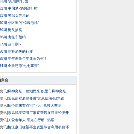
63期 “死胡同”门面
62期 中国梦-梦想进行时
61期 失踪女寻亲记
60期 小区里的“惊魂电梯”
59期 街头抽奖
58期 出租车预约
57期 超市刷卡
56期 即将消失的行业
55期 年年养鱼年年死鱼为何？
54期 全景还原“七七事变”
综合
资讯]
风神奕炫，领潮而来 凯里市风神奕炫
资讯]
阳光翡翠豪庭开展“师恩似海·阳光致
资讯]
这个周末有点“忙” 少儿竞技大赛萌
资讯]
东风鸿泰荣凯厂家直营店在凯里经济开
资讯]
关爱老年人 阳光在行动 | 温暖一
资讯]
榕江废旧橡塑再生资源综合利用项目环