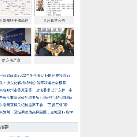
西 贵州联手修高速
贵州悬赏公告
黔东南严查
州获财政部2022年学生资助补助经费预算23.
巩：源头化解相邻纠纷 筑牢和谐社会根基
南省郑州市委原常委、政法委书记于东辉一审
击长江非法采砂犯罪专项行动已打掉犯罪团伙
东南州直机关纪检监察工委：“三督三促”着
南陇川一区域调整为高风险区，主城区17所学
推荐