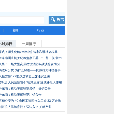
|
视听
|
行业
小时排行
一周排行
岑巩：源头化解相邻纠纷 筑牢和谐社会根基
黔东南州直机关纪检监察工委：“三督三促”着力
凯里：一场大型高层建筑消防实战演练在“城市
之
为政府分忧 为群众解难——闻振雄为种植香芋
农
天柱交警122前夕进校园上交通安全课
岑巩县人民法院首个“智慧法庭”建成并投入使用
黔东南：机动车驾驶证吊销、撤销公告
黔东南：机动车驾驶证注销公告
三穗公安为 40 余民工追回拖欠工资 33 万余元
剑河县人民检察院：送法入企 护航产业