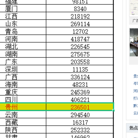
广
贵
岑
河
打
黔
云
热点