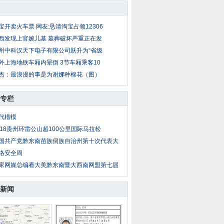
宝开卖火车票 网友:恳请淘宝占领12306
西发现上官婉儿墓 墓葬破坏严重正在发
州中科汉天下电子有限公司跃升为“省级
外上海地铁车厢内晕倒 3节车厢乘客10
杰：最浪漫的事是为谢娜种棉花（图）
专栏
代楷模
018贵州环雷公山超100公里国际马拉松
国共产党黔东南苗族侗族自治州第十次代表大
络安全周
家网媒总编看大美黔东南暨大西南网盟第七届
新闻