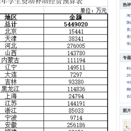
热评
淘
陕
贵
老
张
专题
时
2
中
网
百
图片