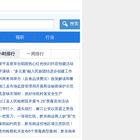
|
视听
|
行业
小时排行
一周排行
黎平县香草合唱团热心红色快闪抖音拍摄活动
平溪镇：“多元素”融入民族团结进步创建工作
州商务局举办《反食品浪费法》政策解读和餐
饮企
榕江县市场监督管理局开展商业秘密保护示范
点创
孟彦镇岑湖村：抓好传统村落安全生产
台江县人民检察院开展“6·26”禁毒宣传活动
打早打小、露头就打，麻江公安以雷霆之势迅
速查
一把剪刀、一张张红纸，黔东南这两人妙“剪”生
暴雨如约而至，黔东南这些地区请注意防范！
贵州检察机关发布6个禁毒典型案例，黔东南有
2个