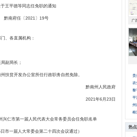
王平德等同志任免职的通知
南府任〔2021〕19号
广
门、各直属机构：
局副局长；
州扶贫开发办公室所任行政职务自然免除。
贵
农
黔南州人民政府
黎
平
2021年6月23日
州
榕
兴仁市第一届人民代表大会常务委员会任免职名单
热点
5日市一届人大常委会第二十四次会议通过）