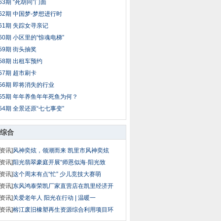
63期 “死胡同”门面
62期 中国梦-梦想进行时
61期 失踪女寻亲记
60期 小区里的“惊魂电梯”
59期 街头抽奖
58期 出租车预约
57期 超市刷卡
56期 即将消失的行业
55期 年年养鱼年年死鱼为何？
54期 全景还原“七七事变”
综合
资讯]
风神奕炫，领潮而来 凯里市风神奕炫
资讯]
阳光翡翠豪庭开展“师恩似海·阳光致
资讯]
这个周末有点“忙” 少儿竞技大赛萌
资讯]
东风鸿泰荣凯厂家直营店在凯里经济开
资讯]
关爱老年人 阳光在行动 | 温暖一
资讯]
榕江废旧橡塑再生资源综合利用项目环