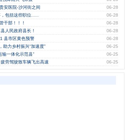
贵安医院-沙河街之间
06-28
括这些职位......
06-28
县管干部！！！
06-28
江县人民政府县长！
06-28
1 县市区黄色预警
06-28
，助力乡村振兴“加速度”
06-25
运输一体化示范县”
06-25
，疲劳驾驶致车辆飞出高速
06-25