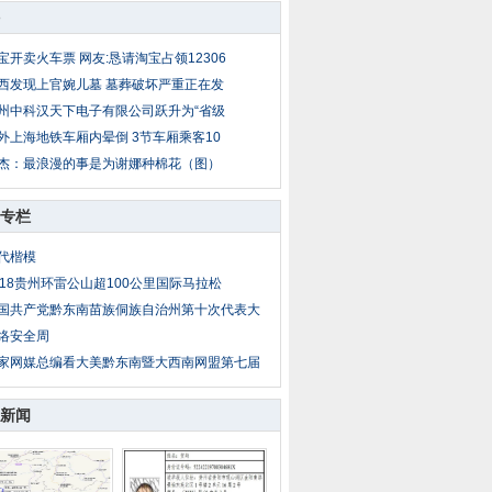
宝开卖火车票 网友:恳请淘宝占领12306
西发现上官婉儿墓 墓葬破坏严重正在发
州中科汉天下电子有限公司跃升为“省级
外上海地铁车厢内晕倒 3节车厢乘客10
杰：最浪漫的事是为谢娜种棉花（图）
专栏
代楷模
018贵州环雷公山超100公里国际马拉松
国共产党黔东南苗族侗族自治州第十次代表大
络安全周
家网媒总编看大美黔东南暨大西南网盟第七届
新闻