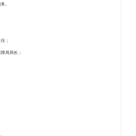
务。
；
任；
障局局长；
；
；
；