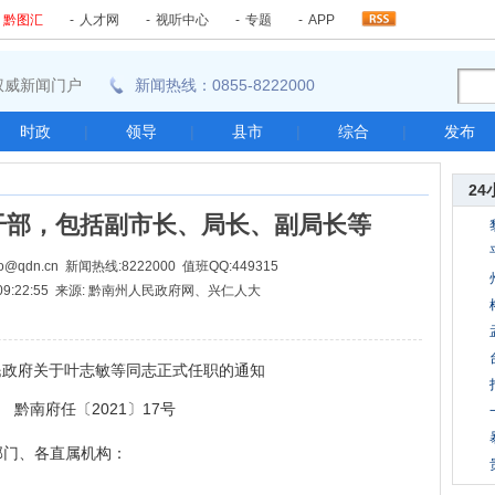
-
黔图汇
-
人才网
-
视听中心
-
专题
-
APP
东南权威新闻门户
新闻热线：0855-8222000
时政
|
领导
|
县市
|
综合
|
发布
24
干部，包括副市长、局长、副局长等
@qdn.cn 新闻热线:8222000 值班QQ:449315
29 09:22:55 来源: 黔南州人民政府网、兴仁人大
府关于叶志敏等同志正式任职的通知
南府任〔2021〕17号
门、各直属机构：