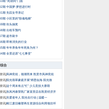
63期 “死胡同”门面
62期 中国梦-梦想进行时
61期 失踪女寻亲记
60期 小区里的“惊魂电梯”
59期 街头抽奖
58期 出租车预约
57期 超市刷卡
56期 即将消失的行业
55期 年年养鱼年年死鱼为何？
54期 全景还原“七七事变”
综合
资讯]
风神奕炫，领潮而来 凯里市风神奕炫
资讯]
阳光翡翠豪庭开展“师恩似海·阳光致
资讯]
这个周末有点“忙” 少儿竞技大赛萌
资讯]
东风鸿泰荣凯厂家直营店在凯里经济开
资讯]
关爱老年人 阳光在行动 | 温暖一
资讯]
榕江废旧橡塑再生资源综合利用项目环