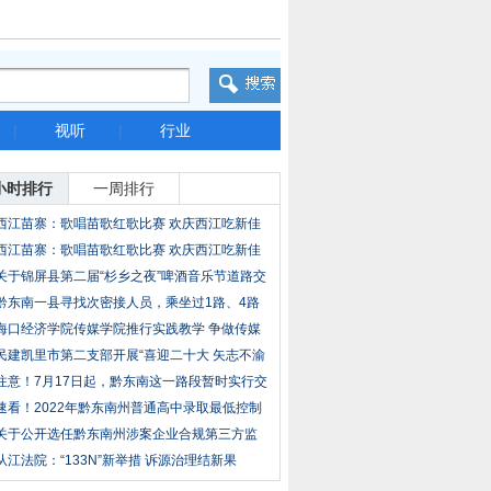
|
视听
|
行业
小时排行
一周排行
西江苗寨：歌唱苗歌红歌比赛 欢庆西江吃新佳
节
西江苗寨：歌唱苗歌红歌比赛 欢庆西江吃新佳
节
关于锦屏县第二届“杉乡之夜”啤酒音乐节道路交
黔东南一县寻找次密接人员，乘坐过1路、4路
公
海口经济学院传媒学院推行实践教学 争做传媒
专
民建凯里市第二支部开展“喜迎二十大 矢志不渝
注意！7月17日起，黔东南这一路段暂时实行交
通
速看！2022年黔东南州普通高中录取最低控制
分数
关于公开选任黔东南州涉案企业合规第三方监
督评
从江法院：“133N”新举措 诉源治理结新果