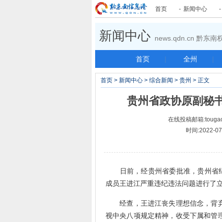
首页
-
新闻中心
新闻中心
news.qdn.cn 黔
首页
|
全州
|
首页
>
新闻中心
>
综合新闻
>
贵州
> 正文
贵州省政协原副秘书
在线投稿邮箱:tougao
时间:2022-
日前，经贵州省委批准，贵州省纪
成员王进江严重违纪违法问题进行了
经查，王进江丧失理想信念，背弃初
视中央八项规定精神，收受下属和管