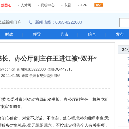
-
黔图汇
-
人才网
-
视听中心
-
专题
-
APP
东南权威新闻门户
新闻热线：0855-8222000
时政
|
领导
|
县市
|
综合
|
发布
24
长、办公厅副主任王进江被“双开”
@qdn.cn 新闻热线:8222000 值班QQ:449315
07-20 11:41:58 来源:贵州省纪委监委网站
委监委对贵州省政协原副秘书长、办公厅副主任、机关党组
立案审查调查。
心使命，对党不忠诚、不老实，处心积虑对抗组织审查;无
理服务对象礼品;毫无组织观念，不按规定报告个人有关事项，