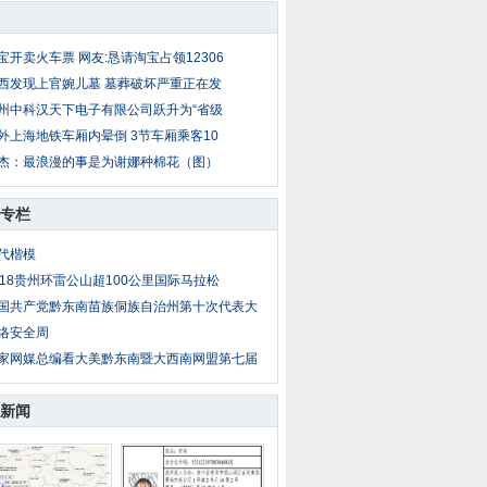
宝开卖火车票 网友:恳请淘宝占领12306
西发现上官婉儿墓 墓葬破坏严重正在发
州中科汉天下电子有限公司跃升为“省级
外上海地铁车厢内晕倒 3节车厢乘客10
杰：最浪漫的事是为谢娜种棉花（图）
专栏
代楷模
018贵州环雷公山超100公里国际马拉松
国共产党黔东南苗族侗族自治州第十次代表大
络安全周
家网媒总编看大美黔东南暨大西南网盟第七届
新闻