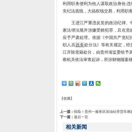
利用职务便利为他人谋取政治身份;违
失纪法底线，大搞权钱交易，利用职
王进江严重违反党的政治纪律、中
家法律法规并涉嫌受贿犯罪，且在党
应予严肃处理。依据《中国共产党纪
职人员
政务
处分法》等有关规定，经
江开除党籍处分，由贵州省监委给予其
察机关依法审查起诉，所涉财物随案
【收藏】
上一篇：
惊险！贵州一服务区加油站旁货车燃
下一篇：
最后一页
相关新闻