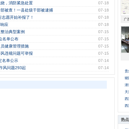
燃烧，消防紧急处置
07-18
干部被查！一县处级干部被逮捕
07-18
平行志愿开始补报了！
07-18
广
急响应
07-18
项整治典型案例
07-15
单位名单公布
07-15
人员健康管理措施
07-15
师风违规问题可举报
07-15
评定名单公示
07-14
风问题293起
07-14
贵
猪
潜
天
西
西
热点