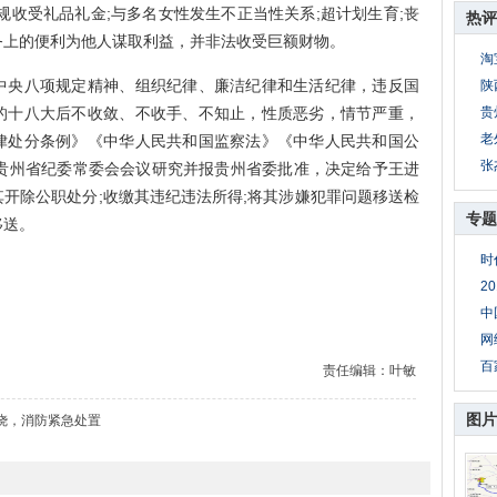
规收受礼品礼金;与多名女性发生不正当性关系;超计划生育;丧
热评
务上的便利为他人谋取利益，并非法收受巨额财物。
淘
央八项规定精神、组织纪律、廉洁纪律和生活纪律，违反国
陕
的十八大后不收敛、不收手、不知止，性质恶劣，情节严重，
贵
老
律处分条例》《中华人民共和国监察法》《中华人民共和国公
张
贵州省纪委常委会会议研究并报贵州省委批准，决定给予王进
开除公职处分;收缴其违纪违法所得;将其涉嫌犯罪问题移送检
专题
移送。
时
2
中
网
百
责任编辑：叶敏
图片
烧，消防紧急处置