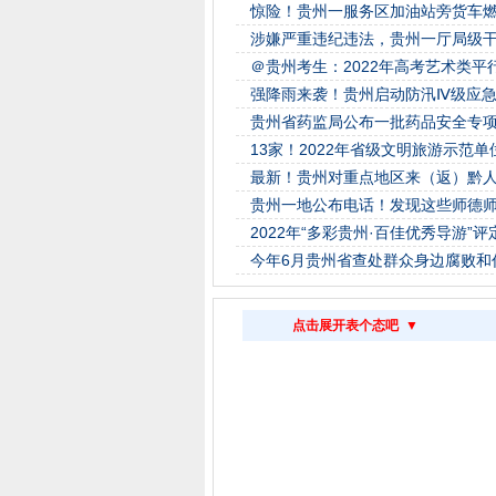
惊险！贵州一服务区加油站旁货车
涉嫌严重违纪违法，贵州一厅局级
＠贵州考生：2022年高考艺术类
强降雨来袭！贵州启动防汛Ⅳ级应
贵州省药监局公布一批药品安全专
13家！2022年省级文明旅游示范
最新！贵州对重点地区来（返）黔
贵州一地公布电话！发现这些师德
2022年“多彩贵州·百佳优秀导游”
今年6月贵州省查处群众身边腐败和作
点击展开表个态吧 ▼