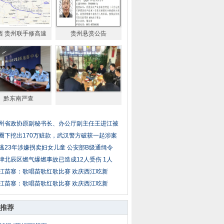
西 贵州联手修高速
贵州悬赏公告
黔东南严查
州省政协原副秘书长、办公厅副主任王进江被
圈下挖出170万赃款，武汉警方破获一起涉案
逃23年涉嫌拐卖妇女儿童 公安部B级通缉令
津北辰区燃气爆燃事故已造成12人受伤 1人
江苗寨：歌唱苗歌红歌比赛 欢庆西江吃新
江苗寨：歌唱苗歌红歌比赛 欢庆西江吃新
推荐