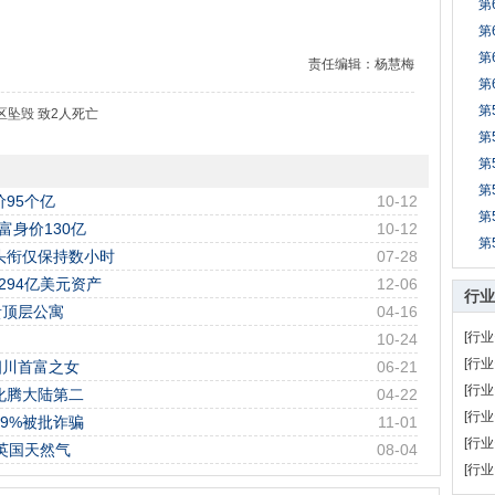
第
第
第
责任编辑：杨慧梅
第
第
坠毁 致2人死亡
第
第
第
95个亿
10-12
第
富身价130亿
10-12
第
头衔仅保持数小时
07-28
294亿美元资产
12-06
行业
贵顶层公寓
04-16
[行业
10-24
[行业
四川首富之女
06-21
[行业
化腾大陆第二
04-22
[行业
9%被批诈骗
11-01
[行业
英国天然气
08-04
[行业