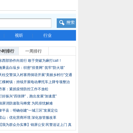
|
视听
|
行业
小时排行
一周排行
东西部协作向前行 敢于突破为麻打call！
施秉县白垛乡：织密“排查网” 筑牢“防火墙”
天柱交警深入村寨用侗语开展“美丽乡村行”交通
三棵树镇：持续开展电动摩托车上牌专项整治
行动
丹寨：紧抓疫情防控工作不放松
打好振兴“四张牌”，跑出发展“加速度”
锦屏消防速取马蜂窝 为民排忧解难
黎平县：明确创建“一城三区”发展定位
雷山：优化营商环境 深化放管服改革
【我为群众办实事】锦屏公安:民警送证上门 真