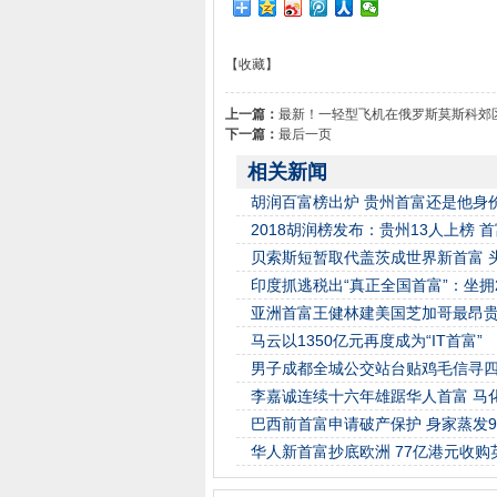
【收藏】
上一篇：
最新！一轻型飞机在俄罗斯莫斯科郊区
下一篇：
最后一页
相关新闻
胡润百富榜出炉 贵州首富还是他身价
2018胡润榜发布：贵州13人上榜 首
贝索斯短暂取代盖茨成世界新首富 
印度抓逃税出“真正全国首富”：坐拥
亚洲首富王健林建美国芝加哥最昂
马云以1350亿元再度成为“IT首富”
男子成都全城公交站台贴鸡毛信寻
李嘉诚连续十六年雄踞华人首富 马
巴西前首富申请破产保护 身家蒸发9
华人新首富抄底欧洲 77亿港元收购