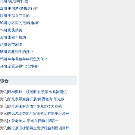
63期 “死胡同”门面
62期 中国梦-梦想进行时
61期 失踪女寻亲记
60期 小区里的“惊魂电梯”
59期 街头抽奖
58期 出租车预约
57期 超市刷卡
56期 即将消失的行业
55期 年年养鱼年年死鱼为何？
54期 全景还原“七七事变”
综合
资讯]
风神奕炫，领潮而来 凯里市风神奕炫
资讯]
阳光翡翠豪庭开展“师恩似海·阳光致
资讯]
这个周末有点“忙” 少儿竞技大赛萌
资讯]
东风鸿泰荣凯厂家直营店在凯里经济开
资讯]
关爱老年人 阳光在行动 | 温暖一
资讯]
榕江废旧橡塑再生资源综合利用项目环