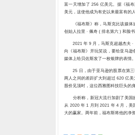
富一天增加了 256 亿美元。据《福布
美元，这使他成为有史以来最富有的
《福布斯》称，马斯克比该媒体追
创始人拉里 · 佩奇 ( 排名第六 ) 和脸
2021 年 9 月，马斯克超越杰夫
向《福布斯》开玩笑说，要给亚马逊
媒体上给贝佐斯发了一枚银牌的表情
25 日，由于亚马逊的股票在第三季
两人之间的差距扩大到超过 620 亿美
股价见顶时，这位西雅图科技巨头的身价
分析称，新冠大流行加剧了美国的
从 2020 年 1 月到 2021 年 
大的赢家。两年前，福布斯将他的净资