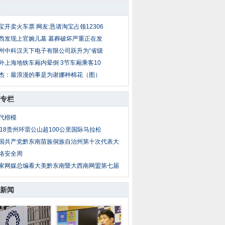
宝开卖火车票 网友:恳请淘宝占领12306
西发现上官婉儿墓 墓葬破坏严重正在发
州中科汉天下电子有限公司跃升为“省级
外上海地铁车厢内晕倒 3节车厢乘客10
杰：最浪漫的事是为谢娜种棉花（图）
专栏
代楷模
018贵州环雷公山超100公里国际马拉松
国共产党黔东南苗族侗族自治州第十次代表大
络安全周
家网媒总编看大美黔东南暨大西南网盟第七届
新闻