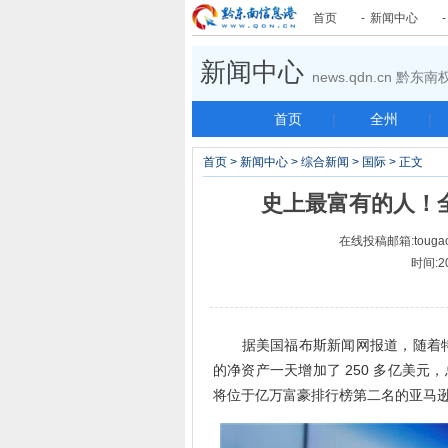
首页
-
新闻中心
新闻中心
news.qdn.cn 黔
首页
|
全州
|
首页
>
新闻中心
>
综合新闻
>
国际
> 正文
史上最富有的人！全
在线投稿邮箱:tougao
时间:2
据美国福布斯新闻网报道，随着特
的净资产一天增加了 250 多亿美元
将位于亿万富豪排行榜第二名的亚马