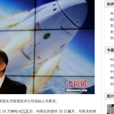
热评
淘
陕
贵
老
张
专题
时
2
中
网
百
图片
国太空探索技术公司创始人马斯克。
10 万辆电动
汽车
后，特斯拉的股价 25 日飙升，马斯克的财