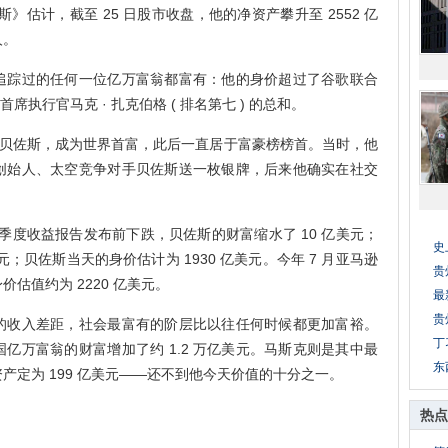
斯》估计，截至 25 日股市收盘，他的净资产攀升至 2552 亿
人。
踪过的任何一位亿万富翁都富有：他的身价超过了谷歌联合
书首席执行官马克 · 扎克伯格 ( 排名第七 ) 的总和。
 · 贝佐斯，成为世界首富，此后一直居于富豪榜榜首。当时，他
创始人、太空竞争对手贝佐斯送一枚银牌，后来他确实在社交
。
度收益报告发布前下跌，贝佐斯的财富缩水了 10 亿美元；
史
元；贝佐斯当天的身价估计为 1930 亿美元。今年 7 月亚马逊
贵
估值约为 2220 亿美元。
最
贵
收入差距，社会最富有的阶层比以往任何时候都更加富裕。
丁
4 月，美国亿万富翁的财富增加了约 1.2 万亿美元。马斯克则是其中最
东
产定为 199 亿美元——还不到他今天价值的十分之一。
热点