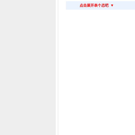
点击展开表个态吧 ▼