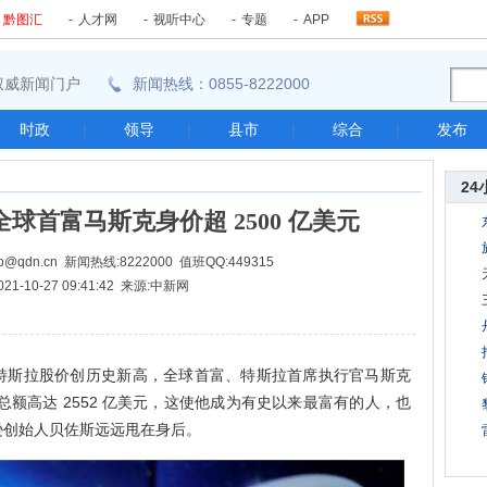
-
黔图汇
-
人才网
-
视听中心
-
专题
-
APP
东南权威新闻门户
新闻热线：0855-8222000
时政
|
领导
|
县市
|
综合
|
发布
24
球首富马斯克身价超 2500 亿美元
@qdn.cn 新闻热线:8222000 值班QQ:449315
021-10-27 09:41:42 来源:中新网
斯拉股价创历史新高，全球首富、特斯拉首席执行官马斯克
，总额高达 2552 亿美元，这使他成为有史以来最富有的人，也
逊创始人贝佐斯远远甩在身后。