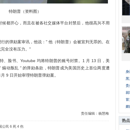
特朗普（资料图）
候都开心，而且在被各社交媒体平台封禁后，他很高兴不用
的弹劾案审讯，他说：" 他（特朗普）会被宣判无罪的。在
完全没有压力。"
、脸书、Youtube 均将特朗普的账号封禁。1 月 13 日，美
 煽动叛乱 " 的弹劾条款，特朗普成为美国历史上首位两度遭
身
月 9 日开始审理特朗普弹劾案。
黑
贵
就
冒
嫦
责任编辑：杨慧梅
热点
 6 死 4 伤