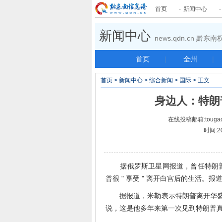
首页
-
新闻中心
新闻中心
news.qdn.cn 黔
首页
|
全州
|
首页
>
新闻中心
>
综合新闻
>
国际
> 正文
身边人：特朗普
在线投稿邮箱:tougao
时间:2
据俄罗斯卫星网报道，曾任特朗普竞选
普很 " 享受 " 离开白宫后的生活
据报道，米勒表示特朗普离开华盛顿时
说，这是他多年来第一次见到特朗普