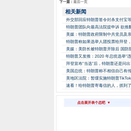
下一篇：
最后一页
相关新闻
外交部回应特朗普签令封杀支付宝等
特朗普团队向最高法院提申诉 欲推
美媒：特朗普政府限制中共党员及亲属赴
特朗普称如果选举人团投票给拜登
美媒：美防长被特朗普开除后 国防部
特朗普又发推：2020 年总统选举“违
拜登宣布“当选”后，特朗普还是问出了这
美国总统：特朗普称不相信自己有
美地区法院：暂缓实施特朗普TikTo
速看！给特朗普寄毒信的人，抓到
点击展开表个态吧 ▼