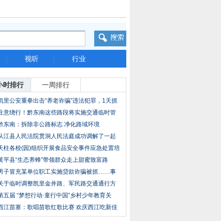
|
视听
|
行业
小时排行
一周排行
凯里公安重拳出击“养老诈骗”违法犯罪，1天抓
注意绕行！黔东南这些路段将实施交通临时管
控
黔东南：拆除非公路标志 净化路域环境
从江县人民法院贯洞人民法庭成功调解了一起
健康
天柱各校(园)组织开展食品安全事件应急处置培
训
黄平县“生态养蜂”带领群众走上甜蜜致富路
男子冒充某单位职工实施贷款诈骗被抓……事
发黔
关于临时调整凯里金井路、军民路交通通行方
案的
第五届 “梦想行动·童行中国”乡村少年教育关
西江苗寨：歌唱苗歌红歌比赛 欢庆西江吃新佳
节