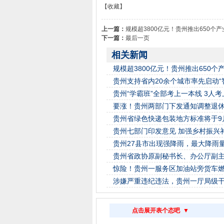
【收藏】
上一篇：
规模超3800亿元！贵州推出650个
下一篇：
最后一页
相关新闻
规模超3800亿元！贵州推出650
贵州支持省内20余个城市率先启动“
贵州“学霸班”全部考上一本线 3人
要涨！贵州两部门下发通知调整退
贵州省绿色快递包装地方标准将于9
贵州七部门印发意见 加强乡村振兴
贵州27县市出现强降雨，最大降雨量2
贵州省政协原副秘书长、办公厅副主
惊险！贵州一服务区加油站旁货车
涉嫌严重违纪违法，贵州一厅局级
点击展开表个态吧 ▼