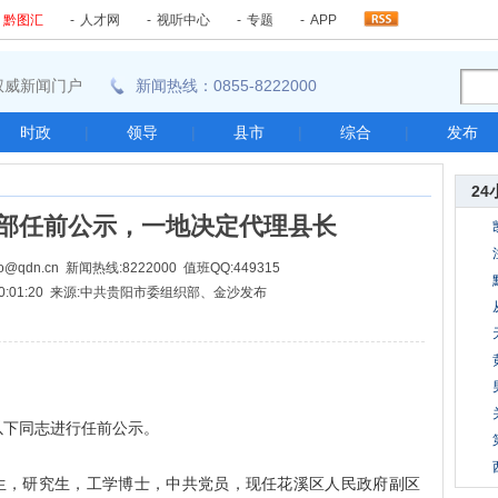
-
黔图汇
-
人才网
-
视听中心
-
专题
-
APP
东南权威新闻门户
新闻热线：0855-8222000
时政
|
领导
|
县市
|
综合
|
发布
24
部任前公示，一地决定代理县长
@qdn.cn 新闻热线:8222000 值班QQ:449315
22 10:01:20 来源:中共贵阳市委组织部、金沙发布
下同志进行任前公示。
生，研究生，工学博士，中共党员，现任花溪区人民政府副区