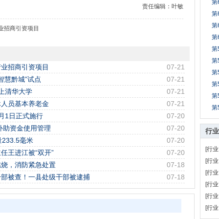
第
责任编辑：叶敏
第
第
产业招商引资项目
第
第
第
个产业招商引资项目
07-21
第
智慧黔城”试点
07-21
第
考上清华大学
07-21
第
休人员基本养老金
07-21
第
月1日正式施行
07-20
补助资金使用管理
07-20
行业
33.5毫米
07-20
[行业
任王进江被“双开”
07-20
[行业
燃烧，消防紧急处置
07-18
[行业
干部被查！一县处级干部被逮捕
07-18
[行业
[行业
[行业