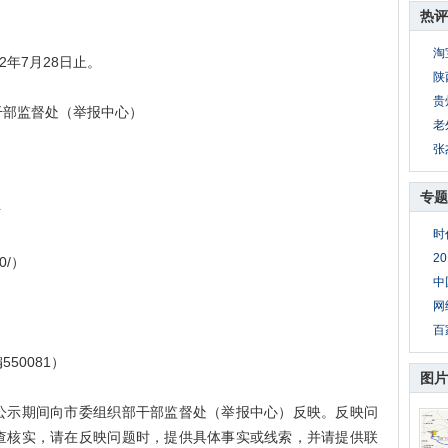
热评
淘
2年7月28日止。
陕
贵
部监督处（举报中心）
老
张
专题
站
时
2
0/）
中
网
百
0081）
图片
示期间向市委组织部干部监督处（举报中心）反映。反映问
查核实，请在反映问题时，提供具体事实或线索，并请提供联