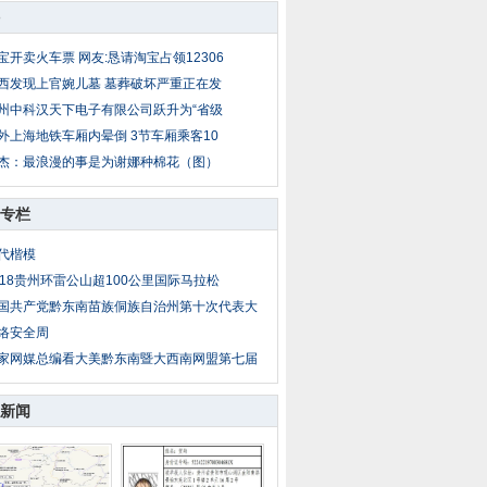
宝开卖火车票 网友:恳请淘宝占领12306
西发现上官婉儿墓 墓葬破坏严重正在发
州中科汉天下电子有限公司跃升为“省级
外上海地铁车厢内晕倒 3节车厢乘客10
杰：最浪漫的事是为谢娜种棉花（图）
专栏
代楷模
018贵州环雷公山超100公里国际马拉松
国共产党黔东南苗族侗族自治州第十次代表大
络安全周
家网媒总编看大美黔东南暨大西南网盟第七届
新闻