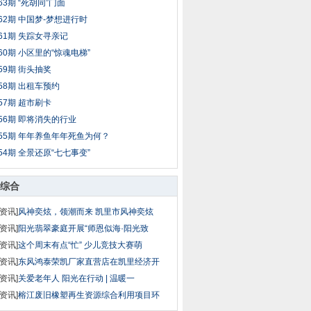
63期 “死胡同”门面
62期 中国梦-梦想进行时
61期 失踪女寻亲记
60期 小区里的“惊魂电梯”
59期 街头抽奖
58期 出租车预约
57期 超市刷卡
56期 即将消失的行业
55期 年年养鱼年年死鱼为何？
54期 全景还原“七七事变”
综合
资讯]
风神奕炫，领潮而来 凯里市风神奕炫
资讯]
阳光翡翠豪庭开展“师恩似海·阳光致
资讯]
这个周末有点“忙” 少儿竞技大赛萌
资讯]
东风鸿泰荣凯厂家直营店在凯里经济开
资讯]
关爱老年人 阳光在行动 | 温暖一
资讯]
榕江废旧橡塑再生资源综合利用项目环