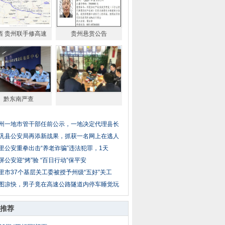
西 贵州联手修高速
贵州悬赏公告
黔东南严查
州一地市管干部任前公示，一地决定代理县长
巩县公安局再添新战果，抓获一名网上在逃人
里公安重拳出击“养老诈骗”违法犯罪，1天
屏公安迎“烤”验 “百日行动”保平安
里市37个基层关工委被授予州级“五好”关工
图凉快，男子竟在高速公路隧道内停车睡觉玩
推荐