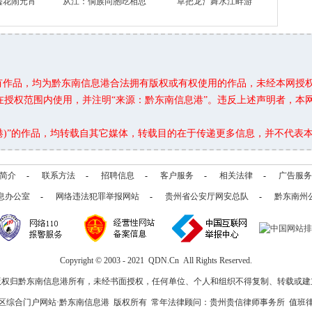
嘘花闹元宵
从江：侗族同胞吃相思
草把龙氵舞水江畔游
所有作品，均为黔东南信息港合法拥有版权或有权使用的作品，未经本网授
在授权范围内使用，并注明“来源：黔东南信息港”。违反上述声明者，本
息港)”的作品，均转载自其它媒体，转载目的在于传递更多信息，并不代表
简介
-
联系方法
-
招聘信息
-
客户服务
-
相关法律
-
广告服务
息办公室
-
网络违法犯罪举报网站
-
贵州省公安厅网安总队
-
黔东南州
Copyright © 2003 - 2021 QDN.Cn All Rights Reserved.
版权归黔东南信息港所有，未经书面授权，任何单位、个人和组织不得复制、转载或建
区综合门户网站·黔东南信息港 版权所有 常年法律顾问：贵州贵信律师事务所 值班