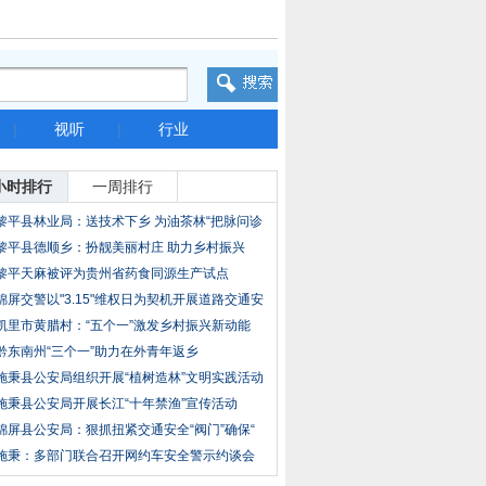
|
视听
|
行业
小时排行
一周排行
黎平县林业局：送技术下乡 为油茶林“把脉问诊
黎平县德顺乡：扮靓美丽村庄 助力乡村振兴
黎平天麻被评为贵州省药食同源生产试点
锦屏交警以"3.15"维权日为契机开展道路交通安
全
凯里市黄腊村：“五个一”激发乡村振兴新动能
黔东南州“三个一”助力在外青年返乡
施秉县公安局组织开展“植树造林”文明实践活动
施秉县公安局开展长江“十年禁渔”宣传活动
锦屏县公安局：狠抓扭紧交通安全“阀门”确保“
施秉：多部门联合召开网约车安全警示约谈会