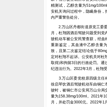
精测试，乙醇含量为51mg/100
安机关询问过程中，隐瞒身份，拒
内严重警告处分。
2.万山区丹都街道原党工委委员
月，杜翔因酒后驾驶问题受到党内
驶机动车被公安民警查获，经血样检
重新鉴定，其血液中乙醇含量为7
致，且第二次鉴定结论低于80mg
定对杜翔不起诉。公安机关对杜翔
取得)和拘留3日的行政处罚。
纪违法行为。2022年3月，杜翔
3.万山区委党校原四级主任科员
徐启琴饮酒后驾驶机动车由铜仁
驶时，被铜仁市公安局万山分局
量为158.38mg/100ml。2
月，并处罚金3000元。2022