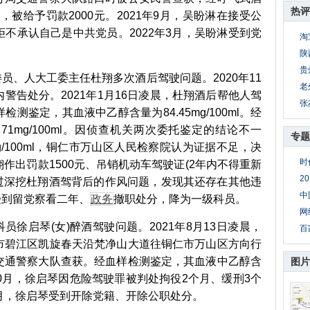
热评
ml，被给予罚款2000元。2021年9月，吴盼淋在接受公
不承认自己是中共党员。2022年3月，吴盼淋受到党
淘
陕
贵
、人大工委主任杜翔多次酒后驾驶问题。2020年11
老
警告处分。2021年1月16日凌晨，杜翔酒后帮他人驾
张
测鉴定，其血液中乙醇含量为84.45mg/100ml。经
1mg/100ml。因侦查机关两次委托鉴定的结论不一
专题
/100ml，铜仁市万山区人民检察院认为证据不足，决
时
作出罚款1500元、吊销机动车驾驶证(2年内不得重新
2
通过深挖杜翔酒驾背后的作风问题，发现其还存在其他违
中
受到留党察看二年、
政务
撤职处分，降为一级科员。
网
徐启琴(女)醉酒驾驶问题。2021年8月13日凌晨，
百
市碧江区凯旋春天沿梵净山大道往铜仁市万山区方向行
交通警察大队查获。经血样检测鉴定，其血液中乙醇含
图片
021年10月，徐启琴因危险驾驶罪被判处拘役2个月、缓刑3个
年1月，徐启琴受到开除党籍、开除公职处分。