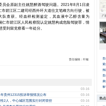
员会原副主任姚慧醉酒驾驶问题。2021年8月1日凌
仁市碧江区二建司经西外环大道往文笔峰方向行驶，被
广
大队查获。经血样检测鉴定，其血液中乙醇含量为
1年8月，铜仁市碧江区人民检察院认定姚慧构成危险驾驶罪，情
姚慧受到留党察看一年处分。
贵
责任编辑：叶敏
紧
挽
贵
康
黎
03-16
21年贵州12315投诉举报情况公布
03-16
热点
性2人，中心城区范围实行封闭管控
03-16