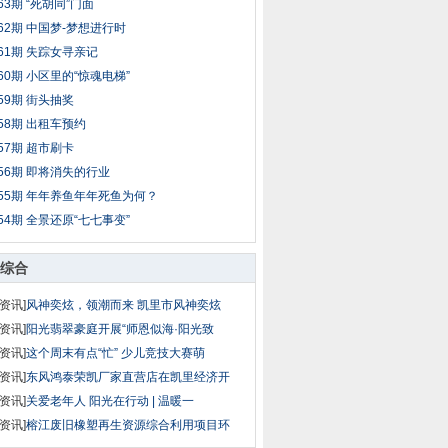
63期 “死胡同”门面
62期 中国梦-梦想进行时
61期 失踪女寻亲记
60期 小区里的“惊魂电梯”
59期 街头抽奖
58期 出租车预约
57期 超市刷卡
56期 即将消失的行业
55期 年年养鱼年年死鱼为何？
54期 全景还原“七七事变”
综合
资讯]
风神奕炫，领潮而来 凯里市风神奕炫
资讯]
阳光翡翠豪庭开展“师恩似海·阳光致
资讯]
这个周末有点“忙” 少儿竞技大赛萌
资讯]
东风鸿泰荣凯厂家直营店在凯里经济开
资讯]
关爱老年人 阳光在行动 | 温暖一
资讯]
榕江废旧橡塑再生资源综合利用项目环