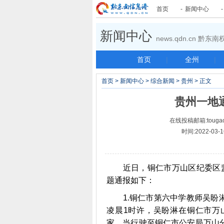
首页
-
新闻中心
新闻中心
news.qdn.cn 黔
首页
|
全州
|
首页
>
新闻中心
>
综合新闻
>
贵州
> 正文
贵州一地
在线投稿邮箱:tougao
时间:2022-03
近日，铜仁市万山区纪委区监
题通报如下：
1.铜仁市第六中学教师吴盼淋酒
凌晨1时许，吴盼淋在铜仁市万
家，当行驶至铜仁市公安局万山