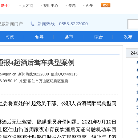
-
黔图汇
-
人才网
-
视听中心
-
专题
-
APP
东南权威新闻门户
新闻热线：0855-8222000
时政
|
领导
|
县市
|
综合
|
发布
24
通报4起酒后驾车典型案例
@qdn.cn 新闻热线:8222000 值班QQ:449315
-16 09:50:19 来源:铜仁市万山区纪委区监委
委将查处的4起党员干部、公职人员酒驾醉驾典型问
后无证驾驶、隐瞒党员身份问题。2021年9月10日
山区仁山街道周家夜市宵夜饮酒后无证驾驶机动车回
分局交通警察大队路口时被公安民警查获，经呼气式酒