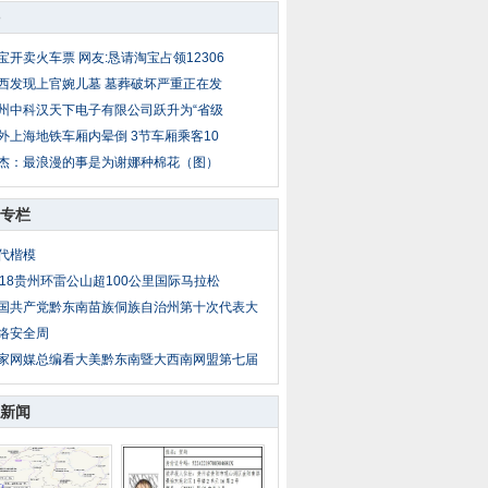
宝开卖火车票 网友:恳请淘宝占领12306
西发现上官婉儿墓 墓葬破坏严重正在发
州中科汉天下电子有限公司跃升为“省级
外上海地铁车厢内晕倒 3节车厢乘客10
杰：最浪漫的事是为谢娜种棉花（图）
专栏
代楷模
018贵州环雷公山超100公里国际马拉松
国共产党黔东南苗族侗族自治州第十次代表大
络安全周
家网媒总编看大美黔东南暨大西南网盟第七届
新闻