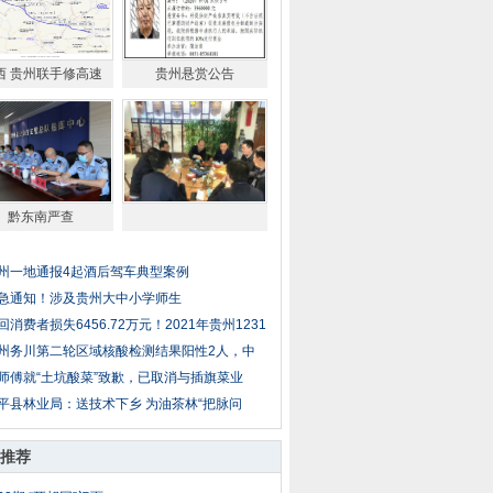
西 贵州联手修高速
贵州悬赏公告
黔东南严查
州一地通报4起酒后驾车典型案例
急通知！涉及贵州大中小学师生
回消费者损失6456.72万元！2021年贵州1231
州务川第二轮区域核酸检测结果阳性2人，中
师傅就“土坑酸菜”致歉，已取消与插旗菜业
平县林业局：送技术下乡 为油茶林“把脉问
推荐