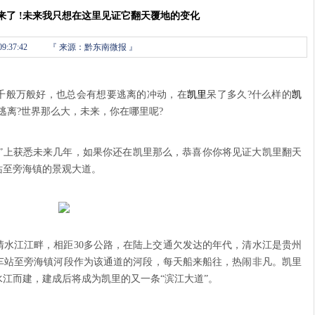
来了 !未来我只想在这里见证它翻天覆地的变化
9:37:42
『
来源：黔东南微报 』
千般万般好，也总会有想要逃离的冲动，在
凯里
呆了多久?什么样的
凯
逃离?世界那么大，未来，你在哪里呢?
两会”上获悉未来几年，如果你还在凯里那么，恭喜你你将见证大凯里翻天
站至旁海镇的景观大道。
清水江江畔，相距30多公路，在陆上交通欠发达的年代，清水江是贵州
车站至旁海镇河段作为该通道的河段，每天船来船往，热闹非凡。凯里
江而建，建成后将成为凯里的又一条“滨江大道”。