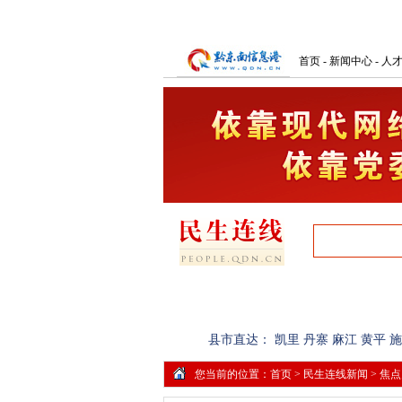
首页
-
新闻中心
-
人
首页
网上民声
记者调查
县市直达：
凯里
丹寨
麻江
黄平
施
您当前的位置：
首页
>
民生连线新闻
>
焦点