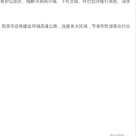
建成香炉山景区、嘎醉河风情小镇、下司古镇、环巴拉河慢行系统、清水
，凯里市还将建设环城高速公路，连接各大区域，节省市民游客出行出
责任编辑：