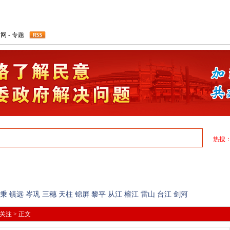
才网
-
专题
热搜
民生简报
图片爆料
民生论坛
焦点关注
联动单位
秉
镇远
岑巩
三穗
天柱
锦屏
黎平
从江
榕江
雷山
台江
剑河
关注
> 正文