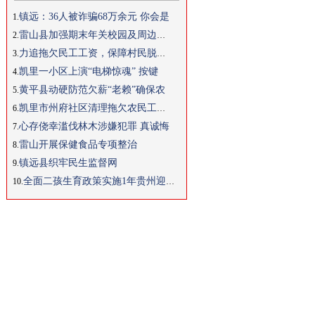
镇远：36人被诈骗68万余元 你会是
1.
雷山县加强期末年关校园及周边安全
2.
力追拖欠民工工资，保障村民脱贫信
3.
凯里一小区上演“电梯惊魂” 按键
4.
黄平县动硬防范欠薪“老赖”确保农
5.
凯里市州府社区清理拖欠农民工工资
6.
心存侥幸滥伐林木涉嫌犯罪 真诚悔
7.
雷山开展保健食品专项整治
8.
镇远县织牢民生监督网
9.
全面二孩生育政策实施1年贵州迎来
10.