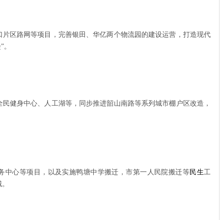
口片区路网等项目，完善银田、华亿两个物流园的建设运营，打造现代
”。
全民健身中心、人工湖等，同步推进韶山南路等系列城市棚户区改造，
务中心等项目，以及实施鸭塘中学搬迁，市第一人民院搬迁等
民生
工
城。