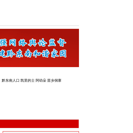
：
黔东南人口
凯里的士
阿幼朵
苗乡侗寨
联动律师
黔港网安警务室