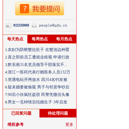
每天热点
每周热点
每月热点
农妇为防螃蟹拉肚子 在蟹池边种罂
1.
喜之郎前员工遭就业歧视 申请行政
2.
黔东南31名党员领导干部落实不力被
3.
浙江一医药代表行贿医务人员132万
4.
突遇电站开闸放水 四川4名钓友被
5.
疑未婚妻被偷窥 男子与邻居争吵后
6.
90后小伙疯狂盗窃 民警凭微信头像
7.
男女一见钟情后结婚生子 3年后发
8.
已回复问题
待处理问题
维权参考
更多