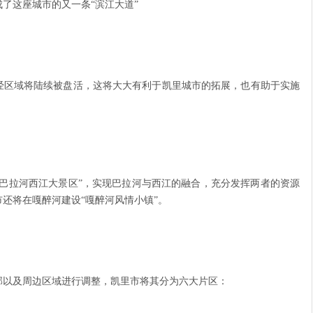
了这座城市的又一条“滨江大道”
经区域将陆续被盘活，这将大大有利于凯里城市的拓展，也有助于实施
“巴拉河西江大景区”，实现巴拉河与西江的融合，充分发挥两者的资源
还将在嘎醉河建设“嘎醉河风情小镇”。
部以及周边区域进行调整，凯里市将其分为六大片区：