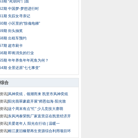
63期 “死胡同”门面
62期 中国梦-梦想进行时
61期 失踪女寻亲记
60期 小区里的“惊魂电梯”
59期 街头抽奖
58期 出租车预约
57期 超市刷卡
56期 即将消失的行业
55期 年年养鱼年年死鱼为何？
54期 全景还原“七七事变”
综合
资讯]
风神奕炫，领潮而来 凯里市风神奕炫
资讯]
阳光翡翠豪庭开展“师恩似海·阳光致
资讯]
这个周末有点“忙” 少儿竞技大赛萌
资讯]
东风鸿泰荣凯厂家直营店在凯里经济开
资讯]
关爱老年人 阳光在行动 | 温暖一
资讯]
榕江废旧橡塑再生资源综合利用项目环