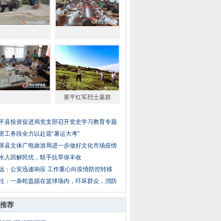
黄平红军烈士墓群
平县投资促进局党支部召开党史学习教育专题
里工务段全力以赴迎“暑运大考”
屏县文体广电旅游局进一步做好文化市场疫情
水入田解民忧，联手抗旱保丰收
远：公安迅速响应 工作重心向疫情防控转移
柱：一条蛇盘踞在篮球场内，吓坏群众，消防
推荐