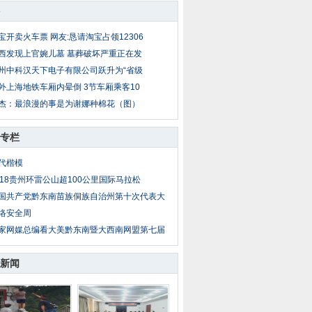
宝开卖火车票 网友:恳请淘宝占领12306
西发现上官婉儿墓 墓葬破坏严重正在发
州中科汉天下电子有限公司跃升为“省级
外上海地铁车厢内晕倒 3节车厢乘客10
杰：最浪漫的事是为谢娜种棉花（图）
专栏
代楷模
018贵州环雷公山超100公里国际马拉松
国共产党黔东南苗族侗族自治州第十次代表大
络安全周
家网媒总编看大美黔东南暨大西南网盟第七届
新闻