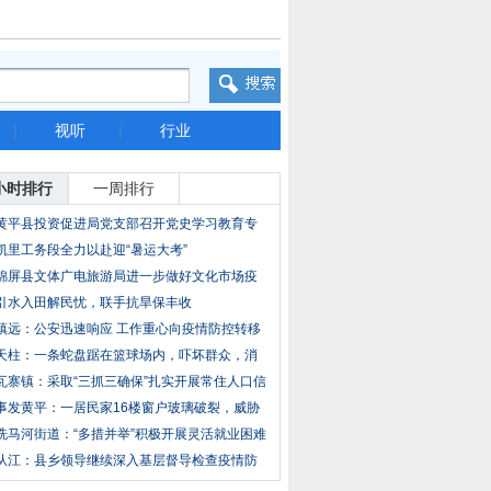
|
视听
|
行业
小时排行
一周排行
黄平县投资促进局党支部召开党史学习教育专
题组
凯里工务段全力以赴迎“暑运大考”
锦屏县文体广电旅游局进一步做好文化市场疫
情防
引水入田解民忧，联手抗旱保丰收
镇远：公安迅速响应 工作重心向疫情防控转移
天柱：一条蛇盘踞在篮球场内，吓坏群众，消
防员
瓦寨镇：采取“三抓三确保”扎实开展常住人口信
事发黄平：一居民家16楼窗户玻璃破裂，威胁
生命
洗马河街道：“多措并举”积极开展灵活就业困难
从江：县乡领导继续深入基层督导检查疫情防
控工