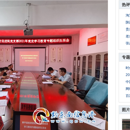
热评
淘
陕
贵
老
张
专题
时
2
中
网
百
图片