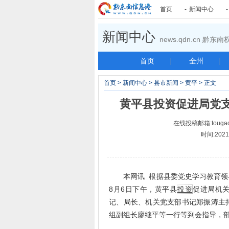
首页
-
新闻中心
新闻中心
news.qdn.cn 黔
首页
|
全州
|
首页
>
新闻中心
>
县市新闻
>
黄平
> 正文
黄平县投资促进局党
在线投稿邮箱:tougao
时间:2021-
本网讯 根据县委党史学习教育领导
8月6日下午，黄平县
投资
促进局机
记、局长、机关党支部书记郑振涛主
组副组长廖继平等一行等到会指导，