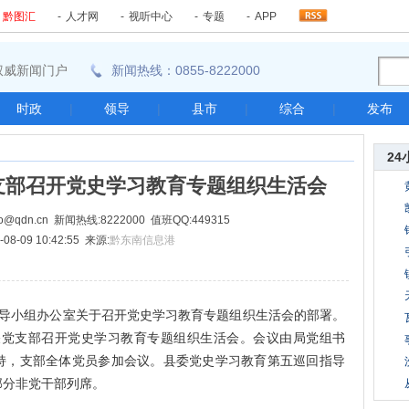
-
黔图汇
-
人才网
-
视听中心
-
专题
-
APP
东南权威新闻门户
新闻热线：0855-8222000
时政
|
领导
|
县市
|
综合
|
发布
24
支部召开党史学习教育专题组织生活会
@qdn.cn 新闻热线:8222000 值班QQ:449315
08-09 10:42:55 来源:
黔东南信息港
小组办公室关于召开党史学习教育专题组织生活会的部署。
关党支部召开党史学习教育专题组织生活会。会议由局党组书
持，支部全体党员参加会议。县委党史学习教育第五巡回指导
部分非党干部列席。