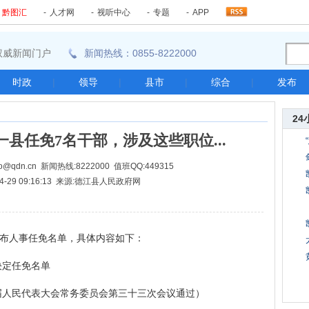
-
黔图汇
-
人才网
-
视听中心
-
专题
-
APP
东南权威新闻门户
新闻热线：0855-8222000
时政
|
领导
|
县市
|
综合
|
发布
24
县任免7名干部，涉及这些职位...
@qdn.cn 新闻热线:8222000 值班QQ:449315
04-29 09:16:13 来源:德江县人民政府网
布人事任免名单，具体内容如下：
定任免名单
届人民代表大会常务委员会第三十三次会议通过）