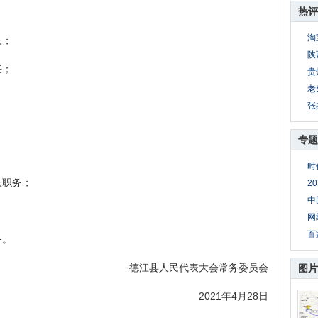
热评
淘
长；
陕
任；
贵
老
张
。
专题
时
职务；
2
中
；
网
百
务。
德江县人民代表大会常务委员会
图片
2021年4月28日