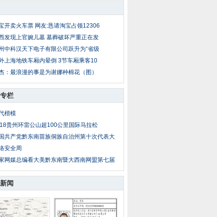
宝开卖火车票 网友:恳请淘宝占领12306
西发现上官婉儿墓 墓葬破坏严重正在发
州中科汉天下电子有限公司跃升为“省级
外上海地铁车厢内晕倒 3节车厢乘客10
杰：最浪漫的事是为谢娜种棉花（图）
专栏
代楷模
018贵州环雷公山超100公里国际马拉松
国共产党黔东南苗族侗族自治州第十次代表大
络安全周
家网媒总编看大美黔东南暨大西南网盟第七届
新闻