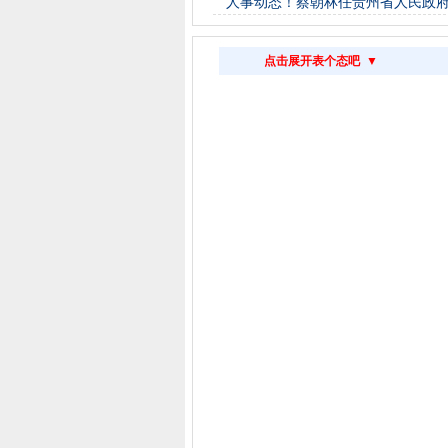
人事动态！蔡朝林任贵州省人民政府副省长
点击展开表个态吧 ▼