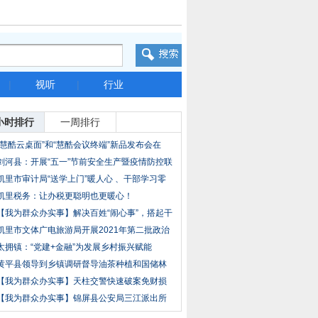
|
视听
|
行业
小时排行
一周排行
“慧酷云桌面”和“慧酷会议终端”新品发布会在
剑河县：开展“五一”节前安全生产暨疫情防控联
凯里市审计局“送学上门”暖人心 、干部学习零
凯里税务：让办税更聪明也更暖心！
【我为群众办实事】解决百姓“闹心事”，搭起干
凯里市文体广电旅游局开展2021年第二批政治
性有
太拥镇：“党建+金融”为发展乡村振兴赋能
黄平县领导到乡镇调研督导油茶种植和国储林
项目
【我为群众办实事】天柱交警快速破案免财损
丢失
【我为群众办实事】锦屏县公安局三江派出所
民警