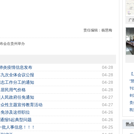
广
责任编辑：杨慧梅
发布会在贵州举办
冠肺炎疫情信息发布
04-28
【
第九次全体会议公报
04-28
“
同志工作分工的通知
04-28
刊
非居民用气价格
04-28
剑
州人民政府任免通知
04-27
贵
群众性主题宣传教育活动
04-27
凯
任免涉及这些职位
04-26
地通报5起典型问题
04-26
热点
一批人事信息！！！
04-25