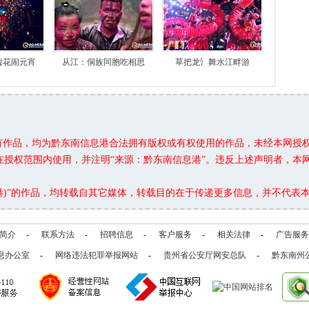
嘘花闹元宵
从江：侗族同胞吃相思
草把龙氵舞水江畔游
所有作品，均为黔东南信息港合法拥有版权或有权使用的作品，未经本网授
在授权范围内使用，并注明“来源：黔东南信息港”。违反上述声明者，本
息港)”的作品，均转载自其它媒体，转载目的在于传递更多信息，并不代表
简介
-
联系方法
-
招聘信息
-
客户服务
-
相关法律
-
广告服务
息办公室
-
网络违法犯罪举报网站
-
贵州省公安厅网安总队
-
黔东南州