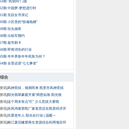
63期 “死胡同”门面
62期 中国梦-梦想进行时
61期 失踪女寻亲记
60期 小区里的“惊魂电梯”
59期 街头抽奖
58期 出租车预约
57期 超市刷卡
56期 即将消失的行业
55期 年年养鱼年年死鱼为何？
54期 全景还原“七七事变”
综合
资讯]
风神奕炫，领潮而来 凯里市风神奕炫
资讯]
阳光翡翠豪庭开展“师恩似海·阳光致
资讯]
这个周末有点“忙” 少儿竞技大赛萌
资讯]
东风鸿泰荣凯厂家直营店在凯里经济开
资讯]
关爱老年人 阳光在行动 | 温暖一
资讯]
榕江废旧橡塑再生资源综合利用项目环