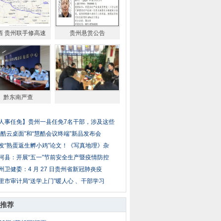
西 贵州联手修高速
贵州悬赏公告
黔东南严查
人事任免】贵州一县任免7名干部，涉及这些
慧酷云桌面”和“慧酷会议终端”新品发布会
发“熟蛋返生孵小鸡”论文！《写真地理》杂
河县：开展“五一”节前安全生产暨疫情防控
州卫健委：4 月 27 日贵州省新冠肺炎疫
里市审计局“送学上门”暖人心 、干部学习
推荐