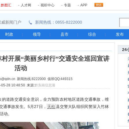
-
黔图汇
-
人才网
-
视听中心
-
专题
-
APP
东南权威新闻门户
新闻热线：0855-8222000
时政
|
领导
|
县市
|
综合
|
发布
24
村开展“美丽乡村行”交通安全巡回宣讲
活动
@qdn.cn 新闻热线:8222000 值班QQ:449315
05-28 10:48:50 来源:
黔东南信息港
的道路交通安全意识，全力预防农村地区道路交通事故，维
交通事故发生。5月27日，
天柱
县交警大队组织民警深入竹林
讲活动。