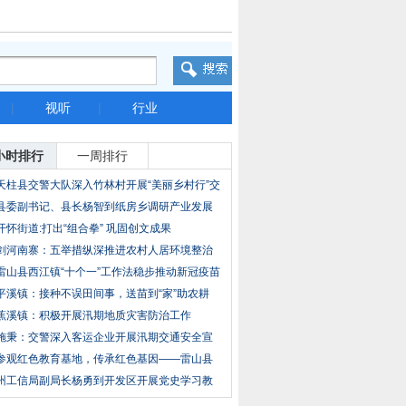
|
视听
|
行业
小时排行
一周排行
天柱县交警大队深入竹林村开展“美丽乡村行”交
县委副书记、县长杨智到纸房乡调研产业发展
工作
开怀街道:打出“组合拳” 巩固创文成果
剑河南寨：五举措纵深推进农村人居环境整治
雷山县西江镇“十个一”工作法稳步推动新冠疫苗
平溪镇：接种不误田间事，送苗到“家”助农耕
蕉溪镇：积极开展汛期地质灾害防治工作
施秉：交警深入客运企业开展汛期交通安全宣
传提
参观红色教育基地，传承红色基因——雷山县
邮政
州工信局副局长杨勇到开发区开展党史学习教
育主