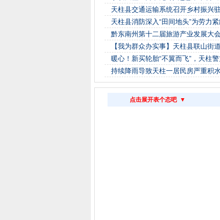
天柱县交通运输系统召开乡村振兴
天柱县消防深入“田间地头”为劳力
黔东南州第十二届旅游产业发展大
【我为群众办实事】天柱县联山街
暖心！新买轮胎“不翼而飞”，天柱
持续降雨导致天柱一居民房严重积
点击展开表个态吧 ▼