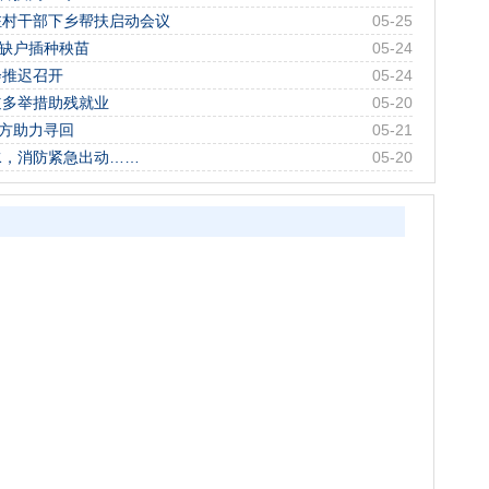
驻村干部下乡帮扶启动会议
05-25
紧缺户插种秧苗
05-24
会推迟召开
05-24
道多举措助残就业
05-20
警方助力寻回
05-21
水，消防紧急出动……
05-20