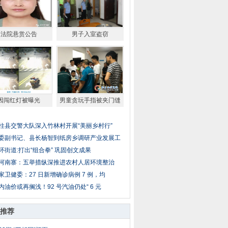
法院悬赏公告
男子入室盗窃
因闯红灯被曝光
男童贪玩手指被夹门缝
柱县交警大队深入竹林村开展“美丽乡村行”
委副书记、县长杨智到纸房乡调研产业发展工
怀街道:打出“组合拳” 巩固创文成果
河南寨：五举措纵深推进农村人居环境整治
家卫健委：27 日新增确诊病例 7 例，均
内油价或再搁浅！92 号汽油仍处“ 6 元
推荐