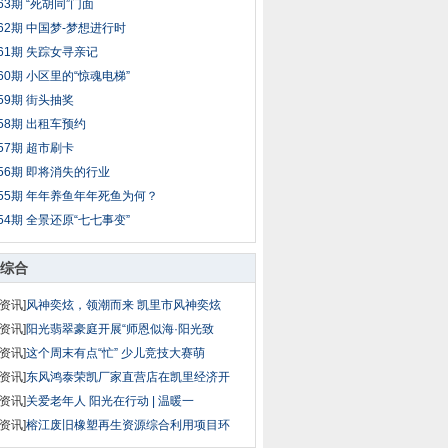
63期 “死胡同”门面
62期 中国梦-梦想进行时
61期 失踪女寻亲记
60期 小区里的“惊魂电梯”
59期 街头抽奖
58期 出租车预约
57期 超市刷卡
56期 即将消失的行业
55期 年年养鱼年年死鱼为何？
54期 全景还原“七七事变”
综合
资讯]
风神奕炫，领潮而来 凯里市风神奕炫
资讯]
阳光翡翠豪庭开展“师恩似海·阳光致
资讯]
这个周末有点“忙” 少儿竞技大赛萌
资讯]
东风鸿泰荣凯厂家直营店在凯里经济开
资讯]
关爱老年人 阳光在行动 | 温暖一
资讯]
榕江废旧橡塑再生资源综合利用项目环