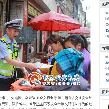
热评
淘
陕
贵
老
张
专题
时
2
中
网
百
图片
”、“知危险、会避险 安全文明出行”等主题宣讲交通安全常
牌无证、酒后驾车、驾乘
汽车
不系安全带等交通违法行为的危