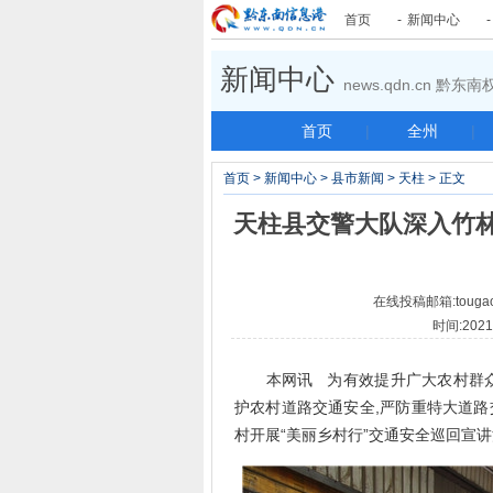
首页
-
新闻中心
新闻中心
news.qdn.cn 黔
首页
|
全州
|
首页
>
新闻中心
>
县市新闻
>
天柱
> 正文
天柱县交警大队深入竹林
在线投稿邮箱:tougao
时间:2021-
本网讯 为有效提升广大农村群众
护农村道路交通安全,严防重特大道路
村开展“美丽乡村行”交通安全巡回宣