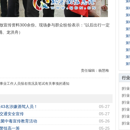
第
第
第
第
宣传资料300余份。现场参与群众纷纷表示：“以后出行一定
第
涌、龙洪舟）
第
第
第
第
第
责任编辑：杨慧梅
行业
分事业工作人员报名情况及笔试有关事项的通知
[行业
[行业
[行业
43名涉嫌酒驾人员！
05-27
[行业
展交通安全宣传
05-27
[行业
生菌中毒宣传教育活动
05-26
[行业
民警技高一筹
05-25