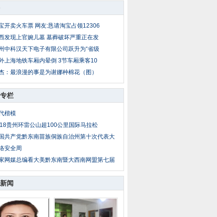
宝开卖火车票 网友:恳请淘宝占领12306
西发现上官婉儿墓 墓葬破坏严重正在发
州中科汉天下电子有限公司跃升为“省级
外上海地铁车厢内晕倒 3节车厢乘客10
杰：最浪漫的事是为谢娜种棉花（图）
专栏
代楷模
018贵州环雷公山超100公里国际马拉松
国共产党黔东南苗族侗族自治州第十次代表大
络安全周
家网媒总编看大美黔东南暨大西南网盟第七届
新闻