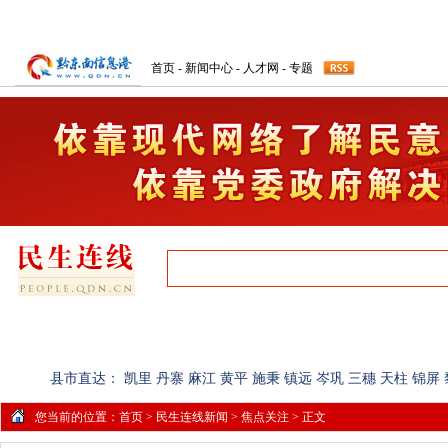
首页
-
新闻中心
-
人才网
-
专题
首页
网上民声
记者调查
民生简报
图片爆料
县市直达：
凯里
丹寨
麻江
黄平
施秉
镇远
岑巩
三穗
天柱
锦屏
您当前的位置：
首页
>
民生连线新闻
>
焦点关注
> 正文