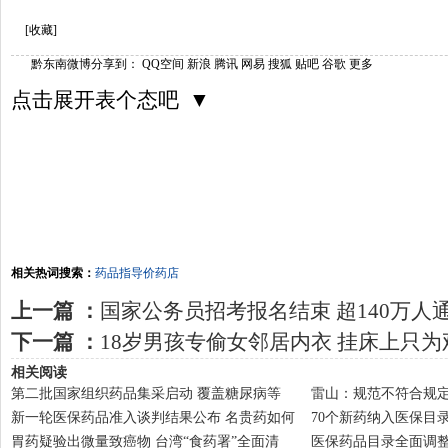
[收藏]
黔东南微博
分享到：
QQ空间
新浪
腾讯
网易
搜狐
贴吧
谷歌
更多
点击展开表个态吧 ▼
相关热词搜索：
药品
指导价
药店
上一篇 ：
国家公务员招考报名结束 超140万人
下一篇 ：
18岁男孩专偷女邻居内衣 挂床上只为
相关阅读
第二批国家组织药品集采启动 覆盖糖尿病等
雷山：规范不符合规定
新一轮医保药品准入谈判结果公布 名贵药如何
70个新药纳入医保目
胃药疑验出微量致癌物 台湾“食药署”全面清
医保药品目录全面调整