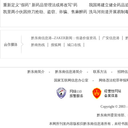
重新定义“假药” 新药品管理法或将改写“药
我国将建立健全药品追
凯里两小伙因持刀抢劫、盗窃、诈骗、售麻醉药
洗马河街道开展易制
黔东南信息港--ZAKER新闻：传递价值资讯
广安信息港
黔南热线
搜狐网
城口在线
黔东南简介
-
黔东南信息港简介
-
联系方法
-
招聘信
国家互联网信息办公室
-
网络违法犯罪举报
Copyright © 2003 
黔东南州委宣传部、
本网所刊发内容版权归黔东南信息港所有，未经书面