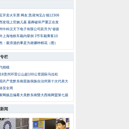
宝开卖火车票 网友:恳请淘宝占领12306
西发现上官婉儿墓 墓葬破坏严重正在发
州中科汉天下电子有限公司跃升为“省级
外上海地铁车厢内晕倒 3节车厢乘客10
杰：最浪漫的事是为谢娜种棉花（图）
专栏
代楷模
018贵州环雷公山超100公里国际马拉松
国共产党黔东南苗族侗族自治州第十次代表大
络安全周
家网媒总编看大美黔东南暨大西南网盟第七届
新闻