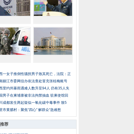
西一女子推倒性骚扰男子致其死亡，法院：正
南丽江市委网信办依法查处冒充张桂梅账号
西里约州暴雨遇难人数升至94人 仍有35人失
国男子在柬埔寨被非法拘禁抽血 驻柬使馆回
川成都发生两起疑似一氧化碳中毒事件 致5
里市黄腊村：聚焦“四心” 解群众“急难愁
推荐