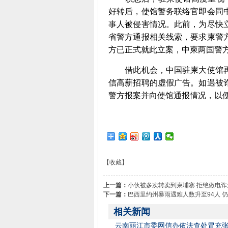
好转后，使馆警务联络官即会同
事人被侵害情况。此前，为尽快
省警方通报相关线索，要求柬警
方已正式就此立案，中柬两国警
借此机会，中国驻柬大使馆再
信高薪招聘的虚假广告。如遇被
警方报案并向使馆通报情况，以
【收藏】
上一篇：
小伙被多次转卖到柬埔寨 拒绝做电
下一篇：
巴西里约州暴雨遇难人数升至94人 仍
相关新闻
云南丽江市委网信办依法查处冒充