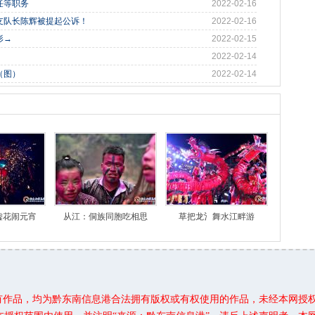
任等职务
2022-02-16
支队长陈辉被提起公诉！
2022-02-16
形→
2022-02-15
2022-02-14
（图）
2022-02-14
嘘花闹元宵
从江：侗族同胞吃相思
草把龙氵舞水江畔游
所有作品，均为黔东南信息港合法拥有版权或有权使用的作品，未经本网授