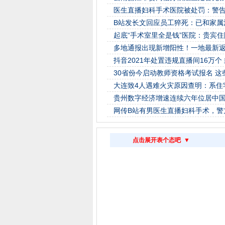
医生直播妇科手术医院被处罚：警告
B站发长文回应员工猝死：已和家属
起底“手术室里全是钱”医院：贵宾住
多地通报出现新增阳性！一地最新
抖音2021年处置违规直播间16万个
30省份今启动教师资格考试报名 这
大连致4人遇难火灾原因查明：系住
贵州数字经济增速连续六年位居中
网传B站有男医生直播妇科手术，警
点击展开表个态吧 ▼