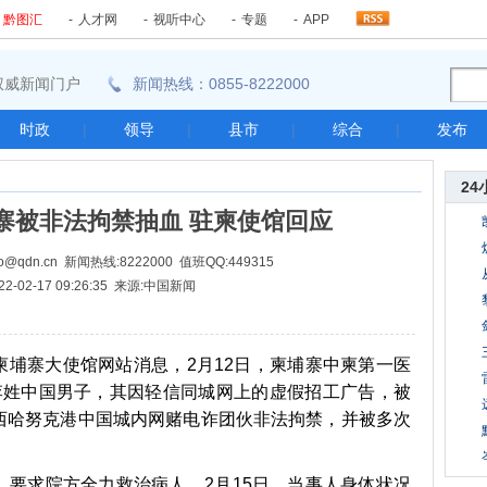
-
黔图汇
-
人才网
-
视听中心
-
专题
-
APP
东南权威新闻门户
新闻热线：0855-8222000
时政
|
领导
|
县市
|
综合
|
发布
24
寨被非法拘禁抽血 驻柬使馆回应
@qdn.cn 新闻热线:8222000 值班QQ:449315
22-02-17 09:26:35 来源:中国新闻
柬埔寨大使馆网站消息，2月12日，柬埔寨中柬第一医
李姓中国男子，其因轻信同城网上的虚假招工广告，被
西哈努克港中国城内网赌电诈团伙非法拘禁，并被多次
求院方全力救治病人。2月15日，当事人身体状况