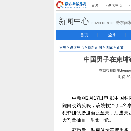
首页
-
新闻中心
新闻中心
news.qdn.cn 黔
首页
|
全州
|
首页
>
新闻中心
>
综合新闻
>
国际
> 正文
中国男子在柬埔
在线投稿邮箱:tougao
时间:20
中新网2月17日电 据中国驻
院向使馆反映，该院收治了1名
犯罪团伙胁迫偷渡至柬，后遭柬
大剂量抽血，生命垂危。
获悉后，驻柬使馆高度重视，要