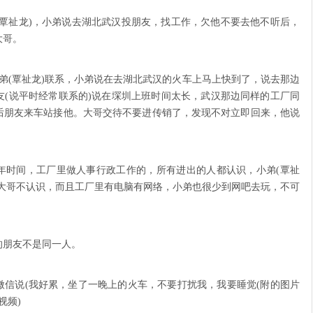
(覃祉龙)，小弟说去湖北武汉投朋友，找工作，欠他不要去他不听后，
大哥。
小弟(覃祉龙)联系，小弟说在去湖北武汉的火车上马上快到了，说去那边
友(说平时经常联系的)说在堔圳上班时间太长，武汉那边同样的工厂同
后朋友来车站接他。大哥交待不要进传销了，发现不对立即回来，他说
0年时间，工厂里做人事行政工作的，所有进出的人都认识，小弟(覃祉
人大哥不认识，而且工厂里有电脑有网络，小弟也很少到网吧去玩，不可
的朋友不是同一人。
小弟发微信说(我好累，坐了一晚上的火车，不要打扰我，我要睡觉(附的图片
视频)