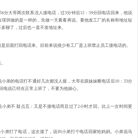
和12：56分大哥两次联系没人接电话，过3分钟后12：59分回电话回来，他说
在堔圳做的是一样的，先做一天看看再说。要他发工厂的名称和地址短
不多聊了，过后也一直不发地址来。
而是后面打回电话来。目前来说很少有工厂是上班禁止员工接电话的。
来。
大哥说小弟的电话打不通好几次都没人接，大哥在跟妹妹断电话后10：33分
弟回电说己经在正常上班了，不要为他操心。
电话说小弟不 疑点五：又是不接电话而且过了2小时才回。比上一次时间更
又给小弟打了电话，这次接了，说叫小弟打个电话回家给妈妈。小弟说马