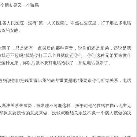
这个朋友是又一个骗局
北省人民医院，没有’第一人民医院’。即然在医院里，打了那么多电话
出奇的安静。
有大哭了，只是还有一点哭后的那种声音，说你们还是兄弟，还说是我
怕我还不起吗?我随便打工几个月就能还你们，你们这种兄弟要来做什
要这种兄弟，你以后就不要打电话给我了，那边电话就断了。
爸妈说你们把钱看得比我的命都重要是吧?我要跟你们断结关系，电话
人断决关系来威协，按常理不可能这样，按平时他的性格在自己无主见
却执意要按他的意思来做。没钱就断结关系这不象一个病人该做的决