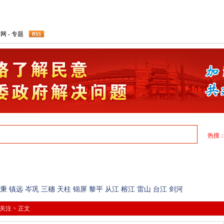
才网
-
专题
热搜
民生简报
图片爆料
民生论坛
焦点关注
联动单位
秉
镇远
岑巩
三穗
天柱
锦屏
黎平
从江
榕江
雷山
台江
剑河
关注
> 正文