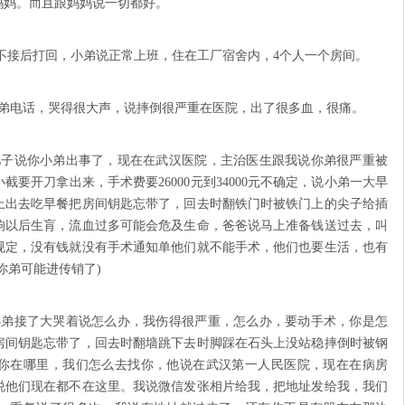
妈妈。而且跟妈妈说一切都好。
也是不接后打回，小弟说正常上班，住在工厂宿舍内，4个人一个房间。
接到小弟电话，哭得很大声，说摔倒很严重在医院，出了很多血，很痛。
大儿子说你小弟出事了，现在在武汉医院，主治医生跟我说你弟很严重被
要开刀拿出来，手术费要26000元到34000元不确定，说小弟一大早
上出去吃早餐把房间钥匙忘带了，回去时翻铁门时被铁门上的尖子给插
响以后生肓，流血过多可能会危及生命，爸爸说马上准备钱送过去，叫
规定，没有钱就没有手术通知单他们就不能手术，他们也要生活，也有
你弟可能进传销了)
：小弟接了大哭着说怎么办，我伤得很严重，怎么办，要动手术，你是怎
房间钥匙忘带了，回去时翻墙跳下去时脚踩在石头上没站稳摔倒时被钢
你在哪里，我们怎么去找你，他说在武汉第一人民医院，现在在病房
说他们现在都不在这里。我说微信发张相片给我，把地址发给我，我们