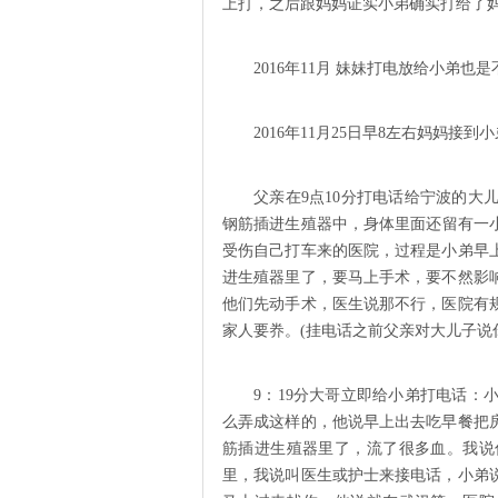
上打，之后跟妈妈证实小弟确实打给了
2016年11月 妹妹打电放给小弟
2016年11月25日早8左右妈妈
父亲在9点10分打电话给宁波的
钢筋插进生殖器中，身体里面还留有一小截
受伤自己打车来的医院，过程是小弟早
进生殖器里了，要马上手术，要不然影
他们先动手术，医生说那不行，医院有
家人要奍。(挂电话之前父亲对大儿子说
9：19分大哥立即给小弟打电话
么弄成这样的，他说早上出去吃早餐把
筋插进生殖器里了，流了很多血。我说
里，我说叫医生或护士来接电话，小弟