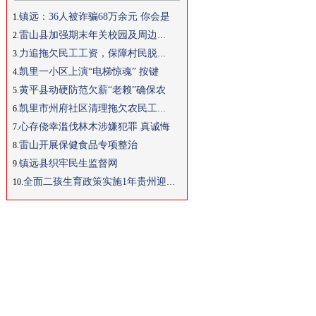
镇远：36人被诈骗68万余元 你会是
1.
雷山县加强期末年关校园及周边安全
2.
力追拖欠民工工资，保障村民脱贫信
3.
凯里一小区上演“电梯惊魂” 按键
4.
黄平县动硬防范欠薪“老赖”确保农
5.
凯里市州府社区清理拖欠农民工工资
6.
心存侥幸滥伐林木涉嫌犯罪 真诚悔
7.
雷山开展保健食品专项整治
8.
镇远县织牢民生监督网
9.
全面二孩生育政策实施1年贵州迎来
10.