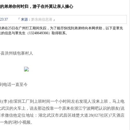
的弟弟你何时归，游子在外莫让亲人操心
23:37
『
来源：
黔东南信息港
』
他弟弟在25日在广州打工期间失踪，为了能尽快找到弟弟特向本网求助，以下是覃先
息与覃先生（13248649366）取得联系。
平
县洪州镇包寨村人
接到电话一直至今
：妹夫(李)在堔圳工厂到上班时间一个小时间左右发现人没来上班，马上电
北武汉的火车上，说去那边投靠一个原来在浙江宁波网吧认识的朋友(说
要求微信他定位地址：湖北武汉市武昌区雄楚大道28(027社区)7天酒店
间一角的5秒小视频。