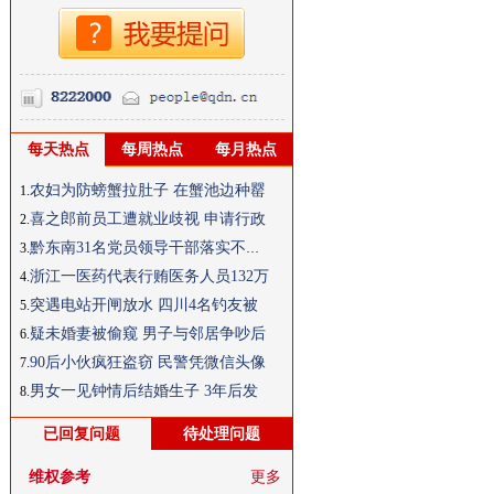
每天热点
每周热点
每月热点
农妇为防螃蟹拉肚子 在蟹池边种罂
1.
喜之郎前员工遭就业歧视 申请行政
2.
黔东南31名党员领导干部落实不力被
3.
浙江一医药代表行贿医务人员132万
4.
突遇电站开闸放水 四川4名钓友被
5.
疑未婚妻被偷窥 男子与邻居争吵后
6.
90后小伙疯狂盗窃 民警凭微信头像
7.
男女一见钟情后结婚生子 3年后发
8.
已回复问题
待处理问题
维权参考
更多