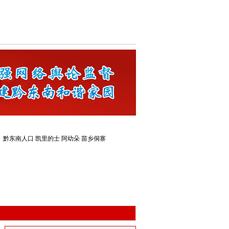
：
黔东南人口
凯里的士
阿幼朵
苗乡侗寨
联动律师
黔港网安警务室