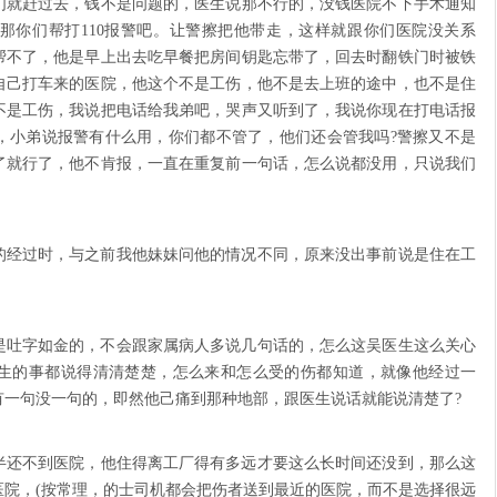
们就赶过去，钱不是问题的，医生说那不行的，没钱医院不下手术通知
那你们帮打110报警吧。让警擦把他带走，这样就跟你们医院没关系
帮不了，他是早上出去吃早餐把房间钥匙忘带了，回去时翻铁门时被铁
自己打车来的医院，他这个不是工伤，他不是去上班的途中，也不是住
不是工伤，我说把电话给我弟吧，哭声又听到了，我说你现在打电话报
，小弟说报警有什么用，你们都不管了，他们还会管我吗?警擦又不是
了就行了，他不肯报，一直在重复前一句话，怎么说都没用，只说我们
的经过时，与之前我他妹妹问他的情况不同，原来没出事前说是住在工
是吐字如金的，不会跟家属病人多说几句话的，怎么这吴医生这么关心
生的事都说得清清楚楚，怎么来和怎么受的伤都知道，就像他经过一
有一句没一句的，即然他己痛到那种地部，跟医生说话就能说清楚了?
点半还不到医院，他住得离工厂得有多远才要这么长时间还没到，那么这
医院，(按常理，的士司机都会把伤者送到最近的医院，而不是选择很远