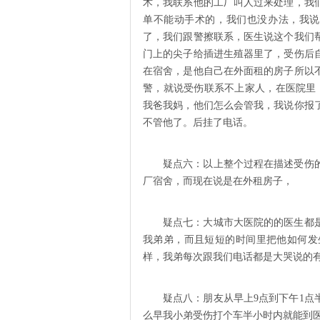
术，我联系他的工厂叫人过来处理，我
单不能动手术的，我们也没办法，我说
了，我们跟警擦联系，医生说这个我们
门上的尖子给插进生殖器里了，受伤后
在宿舍，是他自己在外面租的房子所以
警，就说受伤联系不上家人，在医院里
我爸我妈，他们怎么会管我，我说你报
不管他了。后挂了电话。
疑点六：以上整个过程在描述受伤
厂宿舍，而现在说是在外租房子，
疑点七：大城市大医院的的医生都
我弟弟，而且短短的时间里把他如何发
样，我弟每次跟我们电话都是大哭说的
疑点八：朋友从早上9点到下午1
么早我小弟受伤打个车半小时内就能到