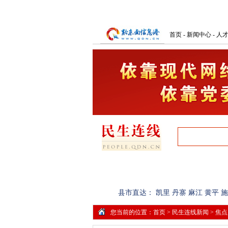
首页
-
新闻中心
-
人
首页
网上民声
记者调查
县市直达：
凯里
丹寨
麻江
黄平
施
您当前的位置：
首页
>
民生连线新闻
>
焦点