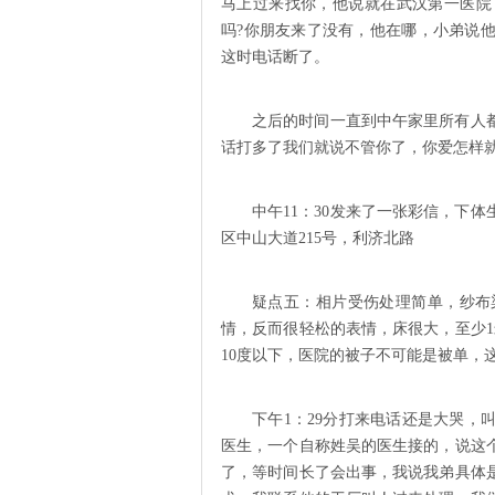
马上过来找你，他说就在武汉第一医院
吗?你朋友来了没有，他在哪，小弟说
这时电话断了。
之后的时间一直到中午家里所有人
话打多了我们就说不管你了，你爱怎样
中午11：30发来了一张彩信，下
区中山大道215号，利济北路
疑点五：相片受伤处理简单，纱布
情，反而很轻松的表情，床很大，至少1
10度以下，医院的被子不可能是被单，
下午1：29分打来电话还是大哭
医生，一个自称姓吴的医生接的，说这
了，等时间长了会出事，我说我弟具体