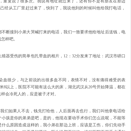
，重复说了很多次。我说有地址就过来了，还有你不是有朋友在那边
他己经从工厂里赶过来了，快到了，我说他到的时候叫他给我打电话，
都不断接到小弟大哭喊打来的电话，我们一致要求他给地址后送钱，电
就怎样吧。
体生殖器受伤的简单包扎带血的相片，12：32分发来了地址：武汉市硚口
染血很少，与之前说的出很多血不同，表情不对，没有痛得难受的表
米8以上，医院不可能有这么大的床，湖北武汉从20号开始降温，都在
这样会冷死人的，应是被子才对。
，叫我们如果人不去，钱先打给他，人后面再去也行，我们叫他拿电话给
个小孩是你的弟弟是吧，是的，他现在要动手术你们怎么说呢，不能等
是什么原因造成这样的，我小弟在那边上班，应该是工伤，你们先动手