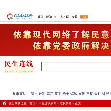
首页
-
新闻中心
-
人才网
-
专题
首页
网上民声
记者调查
民生简报
图片爆料
县市直达：
凯里
丹寨
麻江
黄平
施秉
镇远
岑巩
三穗
天柱
锦屏
您当前的位置：
首页
>
民生连线新闻
>
维权参考
> 正文