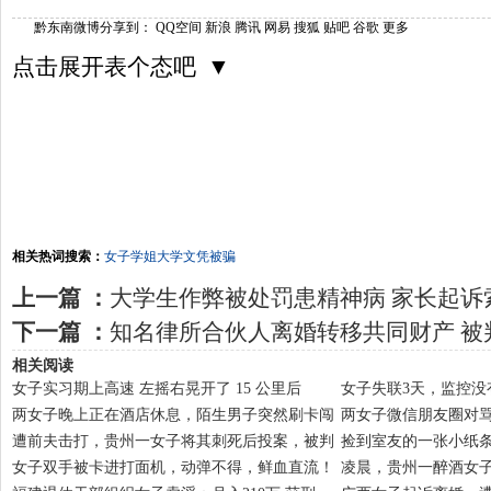
黔东南微博
分享到：
QQ空间
新浪
腾讯
网易
搜狐
贴吧
谷歌
更多
点击展开表个态吧 ▼
相关热词搜索：
女子
学姐
大学文凭
被骗
上一篇 ：
大学生作弊被处罚患精神病 家长起诉索
下一篇 ：
知名律所合伙人离婚转移共同财产 被
相关阅读
女子实习期上高速 左摇右晃开了 15 公里后
女子失联3天，监控没
两女子晚上正在酒店休息，陌生男子突然刷卡闯
两女子微信朋友圈对骂
遭前夫击打，贵州一女子将其刺死后投案，被判
捡到室友的一张小纸条
女子双手被卡进打面机，动弹不得，鲜血直流！
凌晨，贵州一醉酒女