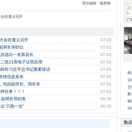
责任编辑：杨慧梅
大会在遵义召开
广
年大会在遵义召开
07-02
副局长等职位
07-02
包括选出一名新县长
07-02
二批11类电子证照应用
07-02
场聆听习近平总书记重要讲话
07-01
助
炎疫情信息发布
07-01
云
，包括副市长、局长等
07-01
主
接种任务！！！
07-01
黔
、副局长等职务
06-30
镇
众“只跑一次”
06-30
2
热点