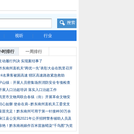
|
视听
|
行业
小时排行
一周排行
主动履行判决 实现案结事了
黔东南州直机关“两优一先”表彰大会在凯里召开
24名乘客被困高速 辖区高速路政紧急救助
炉山镇：开展人员密集场所消防安全专项检查
开展入口治超培训 落实入口治超工作
凯里市文物局联合各镇（街）开展革命文物安
全专
初心如磐 使命在肩--黔东南州直机关工委党支
部
疫苗充足！黔东南州可用于第一针接种30万余
剂
麻江县公安局2021年公开招聘警务辅助人员及
禁毒
惊艳！黔东南画娘作百米苗族蜡染“千鸟图”为党