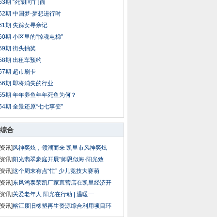
63期 “死胡同”门面
62期 中国梦-梦想进行时
61期 失踪女寻亲记
60期 小区里的“惊魂电梯”
59期 街头抽奖
58期 出租车预约
57期 超市刷卡
56期 即将消失的行业
55期 年年养鱼年年死鱼为何？
54期 全景还原“七七事变”
综合
资讯]
风神奕炫，领潮而来 凯里市风神奕炫
资讯]
阳光翡翠豪庭开展“师恩似海·阳光致
资讯]
这个周末有点“忙” 少儿竞技大赛萌
资讯]
东风鸿泰荣凯厂家直营店在凯里经济开
资讯]
关爱老年人 阳光在行动 | 温暖一
资讯]
榕江废旧橡塑再生资源综合利用项目环