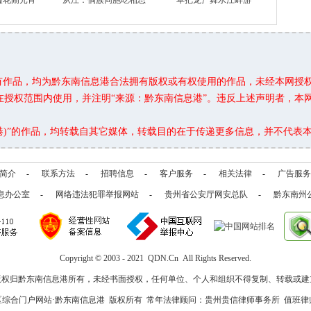
嘘花闹元宵
从江：侗族同胞吃相思
草把龙氵舞水江畔游
所有作品，均为黔东南信息港合法拥有版权或有权使用的作品，未经本网授
在授权范围内使用，并注明“来源：黔东南信息港”。违反上述声明者，本
息港)”的作品，均转载自其它媒体，转载目的在于传递更多信息，并不代表
简介
-
联系方法
-
招聘信息
-
客户服务
-
相关法律
-
广告服务
息办公室
-
网络违法犯罪举报网站
-
贵州省公安厅网安总队
-
黔东南州
Copyright © 2003 - 2021 QDN.Cn All Rights Reserved.
版权归黔东南信息港所有，未经书面授权，任何单位、个人和组织不得复制、转载或建
区综合门户网站·黔东南信息港 版权所有 常年法律顾问：贵州贵信律师事务所 值班律