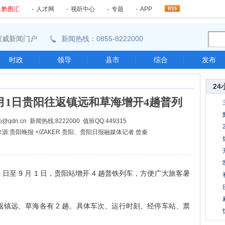
-
黔图汇
-
人才网
-
视听中心
-
专题
-
APP
东南权威新闻门户
新闻热线：0855-8222000
时政
|
领导
|
县市
|
综合
|
发布
24
9月1日贵阳往返镇远和草海增开4趟普列
@qdn.cn 新闻热线:8222000 值班QQ:449315
4:51 来源:贵阳晚报 +/ZAKER 贵阳、贵阳日报融媒体记者 曾秦
至 9 月 1 日，贵阳站增开 4 趟普铁列车，方便广大旅客暑
镇远、草海各有 2 趟。具体车次、运行时刻、经停车站、票