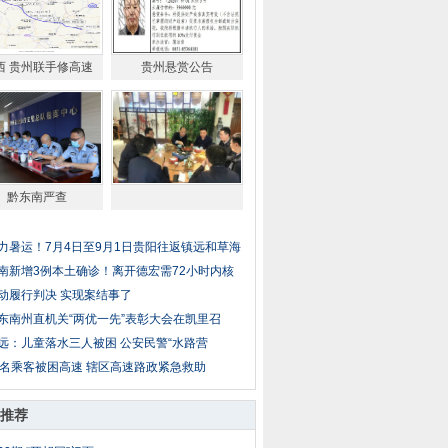
西 贵州联手修高速
贵州悬赏公告
黔东南严查
力暑运！7月4日至9月1日贵阳往返镇远和草海
南新增3例本土确诊！离开德宏需72小时内核
动履行判决 实现案结事了
东南州直机关“两优一先”表彰大会在凯里召
远：儿童落水三人被困 公安民警“水路营
4名乘客被困高速 辖区高速路政紧急救助
推荐