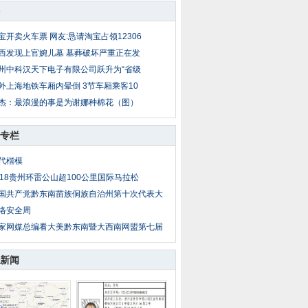
宝开卖火车票 网友:恳请淘宝占领12306
西发现上官婉儿墓 墓葬破坏严重正在发
州中科汉天下电子有限公司跃升为“省级
外上海地铁车厢内晕倒 3节车厢乘客10
杰：最浪漫的事是为谢娜种棉花（图）
专栏
代楷模
018贵州环雷公山超100公里国际马拉松
国共产党黔东南苗族侗族自治州第十次代表大
络安全周
家网媒总编看大美黔东南暨大西南网盟第七届
新闻