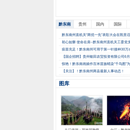
黔东南
贵州
国内
国际
黔东南州直机关“两优一先”表彰大会在凯里
初心如磐 使命在肩--黔东南州直机关工委
疫苗充足！黔东南州可用于第一针接种30万
【国企招聘】贵州银田农贸投资有限公司6月
惊艳！黔东南画娘作百米苗族蜡染“千鸟图”
【关注】！黔东南州两县最新人事动态！
图库