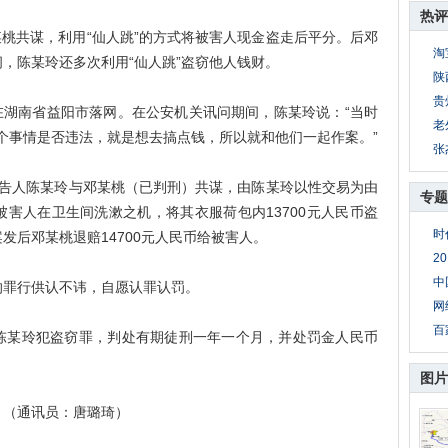
热评
桃共谋，利用“仙人跳”的方式将被害人现金盗走后平分。后邓
淘
，陈某玲还多次利用“仙人跳”盗窃他人钱财。
陕
贵
在湖南省益阳市落网。在公安机关讯问期间，陈某玲说：“当时
老
这个事情是否违法，就是想去搞点钱，所以就和他们一起作案。”
张
被告人陈某玲与邓某桃（已判刑）共谋，由陈某玲以性交易为由
专题
害人在卫生间洗漱之机，将其衣服荷包内13700元人民币盗
时
发后邓某桃退赔14700元人民币给被害人。
2
中
罪行供认不讳，自愿认罪认罚。
网
百
某玲犯盗窃罪，判处有期徒刑一年一个月，并处罚金人民币
图片
（通讯员：唐璐琦）