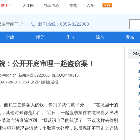
-
黔图汇
-
人才网
-
视听中心
-
专题
-
APP
东南权威新闻门户
新闻热线：0855-8222000
时政
|
领导
|
县市
|
综合
|
发布
24
院：公开开庭审理一起盗窃案！
@qdn.cn 新闻热线:8222000 值班QQ:449315
3-07-26 10:03:53 来源:法制生活报
他负责去偷客人的钱，偷到了我们就平分……”“在龙里干的
多元，其他时候都是几百。”近日，一起盗窃案件在龙里县人民法
陈某玲向法庭陈述到：“我认识自己的错误了，不该这样去偷别
违法犯罪情况讲清楚，争取宽大处理，以后保证不再走上违法