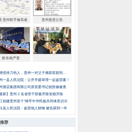
西 贵州联手修高速
贵州悬赏公告
黔东南严查
泄愤持刀伤人，贵州一对父子俩双双获刑...
州一县人民法院：公开开庭审理一起盗窃案！
州酒店集团有限公司原党委书记祝胜修被查
最新】贵州 2 名省管干部被开除党籍开除
江创建贵州首个“铸牢中华民族共同体意识示
柱县人民法院：盗窃他人财物 被告获刑一年
推荐