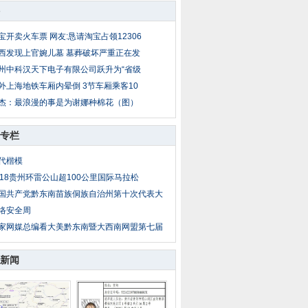
宝开卖火车票 网友:恳请淘宝占领12306
西发现上官婉儿墓 墓葬破坏严重正在发
州中科汉天下电子有限公司跃升为“省级
外上海地铁车厢内晕倒 3节车厢乘客10
杰：最浪漫的事是为谢娜种棉花（图）
专栏
代楷模
018贵州环雷公山超100公里国际马拉松
国共产党黔东南苗族侗族自治州第十次代表大
络安全周
家网媒总编看大美黔东南暨大西南网盟第七届
新闻