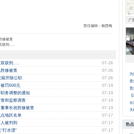
广
责任编辑：杨慧梅
胜修被查
.....
......
07-26
祝胜修被查
07-26
为
党籍开除公职
07-26
贵
被罚500元
07-19
贵
等职务调整的通知
07-19
【
审查和监察调查
07-19
台
、董事长祝胜修被查
07-19
天
试点地区名单
07-17
两人被判刑
07-17
热点
“打水漂”
07-17