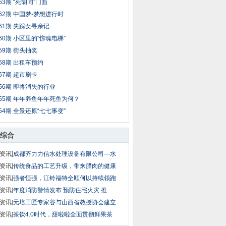
63期 “死胡同”门面
62期 中国梦-梦想进行时
61期 失踪女寻亲记
60期 小区里的“惊魂电梯”
59期 街头抽奖
58期 出租车预约
57期 超市刷卡
56期 即将消失的行业
55期 年年养鱼年年死鱼为何？
54期 全景还原“七七事变”
综合
资讯]
成都齐力力信水处理设备有限公司—水
资讯]
传统食品的工艺升级，带来腊肉的健康
资讯]
强者恒强，江铃福特全顺何以持续领跑
资讯]
年度消防警情发布 预防住宅火灾 推
资讯]
元培工匠专家谷与山西省教授协会建立
资讯]
茶饮4.0时代，甜啦啦全面贯彻鲜果茶