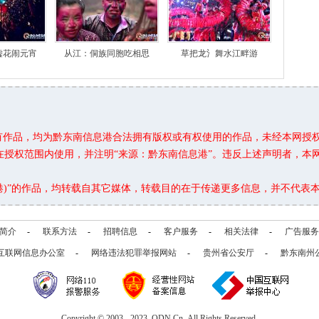
嘘花闹元宵
从江：侗族同胞吃相思
草把龙氵舞水江畔游
所有作品，均为黔东南信息港合法拥有版权或有权使用的作品，未经本网授
在授权范围内使用，并注明“来源：黔东南信息港”。违反上述声明者，本
息港)”的作品，均转载自其它媒体，转载目的在于传递更多信息，并不代表
简介
-
联系方法
-
招聘信息
-
客户服务
-
相关法律
-
广告服务
互联网信息办公室
-
网络违法犯罪举报网站
-
贵州省公安厅
-
黔东南州
Copyright © 2003 - 2023 QDN.Cn All Rights Reserved.