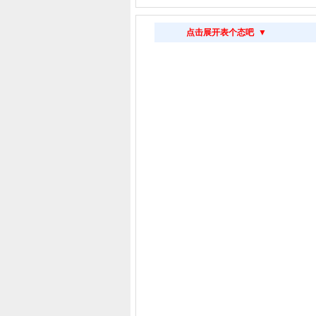
点击展开表个态吧 ▼