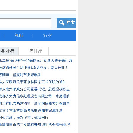
|
视听
|
行业
小时排行
一周排行
第二届“光华杯”千兆光网应用创新大赛全光运力
黔球通便民生活服务站5店齐发，盛大开业！
万潮镇：盛夏时节瓜果飘香
县人民政府关于张水林同志正式任职的通知
黔东南州邮政分公司党委书记、总经理杨积生
赴岑
成都齐力力信水处理设备有限公司—水处理的
整体
国吉祥纪念系列酒第一届全国招商大会在凯里
召开
祝贺！雷山首封高考录取通知书完成投递
同心共建，振兴乡村，你我同行
民建凯里市第二支部召开组织生活会 暨传达学
习