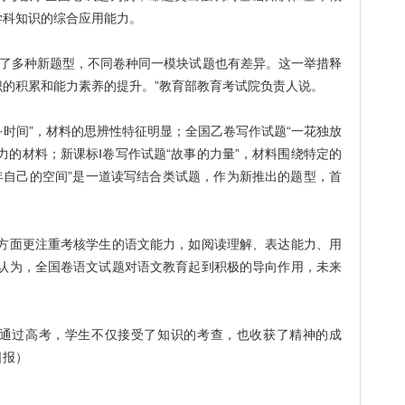
学科知识的综合应用能力。
用了多种新题型，不同卷种同一模块试题也有差异。这一举措释
的积累和能力素养的提升。”教育部教育考试院负责人说。
时间”，材料的思辨性特征明显；全国乙卷写作试题“一花独放
力的材料；新课标Ⅰ卷写作试题“故事的力量”，材料围绕特定的
年自己的空间”是一道读写结合类试题，作为新推出的题型，首
面更注重考核学生的语文能力，如阅读理解、表达能力、用
明认为，全国卷语文试题对语文教育起到积极的导向作用，未来
过高考，学生不仅接受了知识的考查，也收获了精神的成
日报）