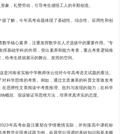
人形象，礼赞劳动，引导考生感悟工人的辛勤创造。
据了解，今年高考命题体现了基础性、综合性、应用性和创
数学核心素养，注重发挥数学在人才选拔中的重要作用。”专
分发挥基础学科的作用，突出素养和能力考查，重点考查逻辑推
程，给考生搭就展示的舞台、发挥的空间。
这是河南省实验中学教师张云佳对今年高考语文试题的看法。
了对科学思维的考查。例如，通过文质兼美的科普文章激发考
；在思辨性文章阅读中考查推理、批判与发现的能力；在科学
归纳概括、假设验证等思维方法，培养求真求实的态度。
23年高考命题注重契合学情教情实际，并衔接高中课程标
高考数学全国卷试题为例，命题突出强调对基础知识和基本概