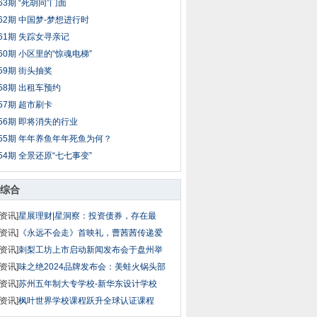
63期 “死胡同”门面
62期 中国梦-梦想进行时
61期 失踪女寻亲记
60期 小区里的“惊魂电梯”
59期 街头抽奖
58期 出租车预约
57期 超市刷卡
56期 即将消失的行业
55期 年年养鱼年年死鱼为何？
54期 全景还原“七七事变”
综合
资讯]
星展理财|星洞察：投资债券，存在最
资讯]
《永远不会走》首映礼，曹茜茜传递爱
资讯]
刺梨工坊上市启动新闻发布会于盘州举
资讯]
味之绝2024品牌发布会：美蛙火锅头部
资讯]
苏州五年制大专学校-新华东设计学校
资讯]
枫叶世界学校课程跃升全球认证课程