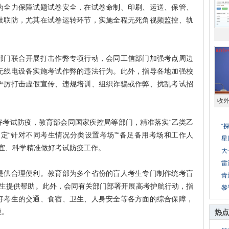
全力保障试题试卷安全，在试卷命制、印刷、运送、保管、
技联防，尤其在试卷运转环节，实施全程无死角视频监控、轨
门联合开展打击作弊专项行动，会同工信部门加强考点周边
无线电设备实施考试作弊的违法行为。此外，指导各地加强校
严厉打击虚假宣传、违规培训、组织诈骗或作弊、扰乱考试招
收
试防疫，教育部会同国家疾控局等部门，精准落实“乙类乙
“
定“针对不同考生情况分类设置考场”“备足备用考场和工作人
星
制宜、科学精准做好考试防疫工作。
大
雷
供合理便利。教育部为多个省份的盲人考生专门制作统考盲
青
考生提供帮助。此外，会同有关部门部署开展高考护航行动，指
黎
好考生的交通、食宿、卫生、人身安全等各方面的综合保障，
境。
热点