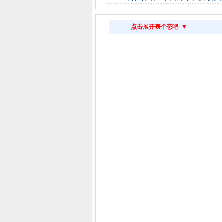
点击展开表个态吧 ▼