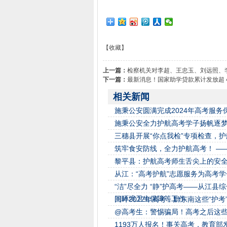
【收藏】
上一篇：
检察机关对李超、王忠玉、刘远照、
下一篇：
最新消息！国家助学贷款累计发放超 4
相关新闻
施秉公安圆满完成2024年高考服务
施秉公安全力护航高考学子扬帆逐
三穗县开展“你点我检”专项检查，
筑牢食安防线，全力护航高考！ —
黎平县：护航高考师生舌尖上的安
从江：“高考护航”志愿服务为高考
“洁”尽全力 “静”护高考——从江
间环境卫生保障等工作
回眸2022年高考，黔东南这些“护
@高考生：警惕骗局！高考之后这
1193万人报名！事关高考，教育部