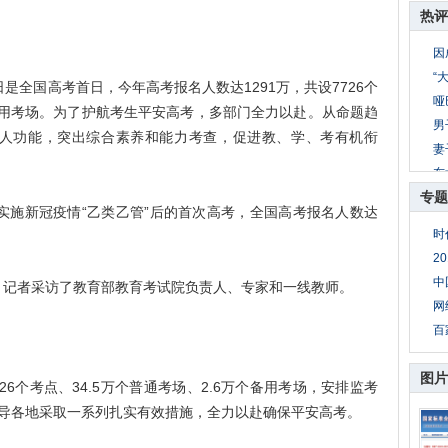
热评
因
“
全国高考首日，今年高考报名人数达1291万，共设7726个
哑
个备用考场。为了护航考生平安高考，多部门全力以赴。从命题趋
男
人功能，突出综合素养和能力考查，促进教、学、考有机衔
妻
东
专题
公
施新冠疫情“乙类乙管”后的首次高考，全国高考报名人数达
8
时
妻
2
母
中
记者采访了教育部教育考试院负责人、专家和一线教师。
网
百
图片
6个考点、34.5万个普通考场、2.6万个备用考场，安排监考
门指导各地采取一系列扎实有效措施，全力以赴确保平安高考。