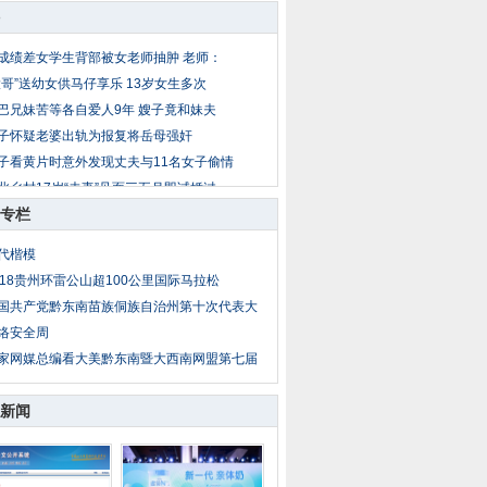
成绩差女学生背部被女老师抽肿 老师：
大哥”送幼女供马仔享乐 13岁女生多次
巴兄妹苦等各自爱人9年 嫂子竟和妹夫
子怀疑老婆出轨为报复将岳母强奸
子看黄片时意外发现丈夫与11名女子偷情
北乡村17岁“夫妻”见面三五月即试婚过
专栏
公遇儿媳妇与男同事吃饭 疑两人暧昧暴
岁女童放暑假到外地找父母 被爷爷两次
代楷模
子出轨后丈夫恋上小姨子 丈夫杀妻埋菜
018贵州环雷公山超100公里国际马拉松
亲把14岁亲生女送情人糟蹋 性侵者不止
国共产党黔东南苗族侗族自治州第十次代表大
络安全周
家网媒总编看大美黔东南暨大西南网盟第七届
新闻