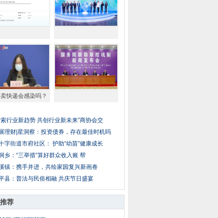
外卖快递会感染吗？
探索行业新趋势 共创行业新未来”商协会交
展理财|星洞察：投资债券，存在最佳时机吗
十字街道市府社区： 护助“幼苗”健康成长
洞乡：“三举措”算好群众收入账 帮
溪镇：携手并进，共绘家园复兴新画卷
平县：普法与民俗相融 共庆节日盛宴
推荐