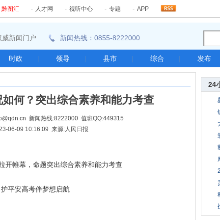
-
黔图汇
-
人才网
-
视听中心
-
专题
-
APP
东南权威新闻门户
新闻热线：0855-8222000
时政
|
领导
|
县市
|
综合
|
发布
24
况如何？突出综合素养和能力考查
@qdn.cn 新闻热线:8222000 值班QQ:449315
23-06-09 10:16:09 来源:人民日报
考拉开帷幕，命题突出综合素养和能力考查
护平安高考伴梦想启航