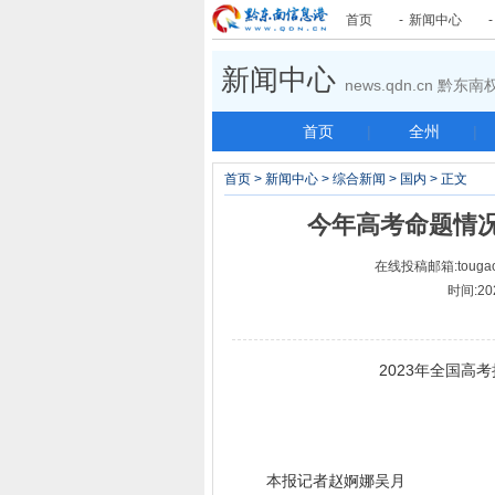
首页
-
新闻中心
新闻中心
news.qdn.cn 黔
首页
|
全州
|
首页
>
新闻中心
>
综合新闻
>
国内
> 正文
今年高考命题情
在线投稿邮箱:tougao
时间:20
2023年全国高
本报记者赵婀娜吴月