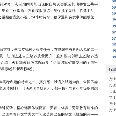
第
对今年考试期间可能出现的自然灾害以及其他突发公共事
第
，细化工作举措，强化模拟演练，确保预案先行、临危不乱、
第
力量组建应急小组，24小时待命，确保遇到突发事件能够第一
第
第
第
第
第
教育方针，落实立德树人根本任务，在试题中有机融入党的二十
第
展，助力
人才
自主培养质量提升，服务拔尖创新
人才
培养选
第
据介绍，教育部教育考试院命制了供旧课标省份使用的全国甲
课标Ⅰ卷和新课标Ⅱ卷。
行业
[行业
年高考命题的特点之一。据介绍，以语文试题为例，全国乙卷
[行业
文阅读Ⅰ材料一《谈谈调查研究》，都积极引导青少年汲取思想
[行业
[行业
[行业
科优势，精心选择体现德育、美育、体育、劳动教育理念的
[行业
。全国甲卷的文学类文本阅读选用巴金的散文《机械的诗——