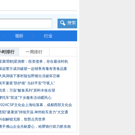
|
视听
|
行业
小时排行
一周排行
星展理财|星洞察：投资债券，存在最佳时机
吗？
镇远警方成功破获一起销售有毒有害食品案
大风洞镇下寨村疑似野猪出没破坏庄稼
筑牢夏夜“防护墙” 当好平安“守夜人”
凯里：万亩“酸食系列”原料丰收在望
摩托车“双送”下乡服务活动暖民心
2024CSF文化会上海站落幕，成都西部文化会
再见
贵阳“避暑游”持续升温 神州租车发力“大交通
科创解锁无限，智慧点亮世界
携手佛山企业共献爱心，哈啰骑行助力黔东南
三县