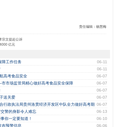
责任编辑：杨慧梅
李宗文提起公诉
000 亿元
保障工作任务
06-11
梦
06-11
护航高考食品安全
06-07
—市市场监管局精心做好高考食品安全保障
06-07
全
06-07
学子送关爱
06-07
县综合行政执法局贵州洛贯经济开发区中队全力做好高考期
06-07
考”交警的身影令人难忘
06-13
些事你一定要知道！
06-10
发布预警信息
06-06