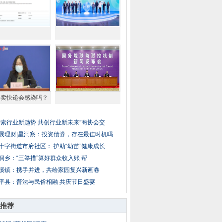
外卖快递会感染吗？
探索行业新趋势 共创行业新未来”商协会交
展理财|星洞察：投资债券，存在最佳时机吗
十字街道市府社区： 护助“幼苗”健康成长
洞乡：“三举措”算好群众收入账 帮
溪镇：携手并进，共绘家园复兴新画卷
平县：普法与民俗相融 共庆节日盛宴
推荐