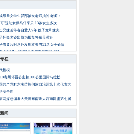
成绩差女学生背部被女老师抽肿 老师：
大哥”送幼女供马仔享乐 13岁女生多次
巴兄妹苦等各自爱人9年 嫂子竟和妹夫
子怀疑老婆出轨为报复将岳母强奸
子看黄片时意外发现丈夫与11名女子偷情
北乡村17岁“夫妻”见面三五月即试婚过
专栏
公遇儿媳妇与男同事吃饭 疑两人暧昧暴
岁女童放暑假到外地找父母 被爷爷两次
代楷模
子出轨后丈夫恋上小姨子 丈夫杀妻埋菜
018贵州环雷公山超100公里国际马拉松
亲把14岁亲生女送情人糟蹋 性侵者不止
国共产党黔东南苗族侗族自治州第十次代表大
络安全周
家网媒总编看大美黔东南暨大西南网盟第七届
新闻