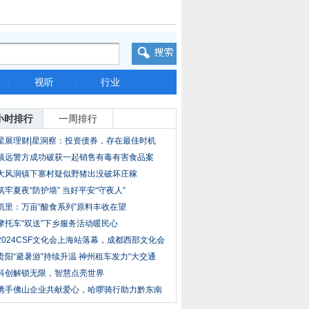
|
视听
|
行业
小时排行
一周排行
星展理财|星洞察：投资债券，存在最佳时机
吗？
镇远警方成功破获一起销售有毒有害食品案
大风洞镇下寨村疑似野猪出没破坏庄稼
筑牢夏夜“防护墙” 当好平安“守夜人”
凯里：万亩“酸食系列”原料丰收在望
摩托车“双送”下乡服务活动暖民心
2024CSF文化会上海站落幕，成都西部文化会
再见
贵阳“避暑游”持续升温 神州租车发力“大交通
科创解锁无限，智慧点亮世界
携手佛山企业共献爱心，哈啰骑行助力黔东南
三县