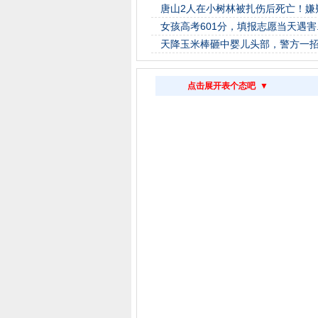
唐山2人在小树林被扎伤后死亡！嫌
女孩高考601分，填报志愿当天遇害.
天降玉米棒砸中婴儿头部，警方一
点击展开表个态吧 ▼