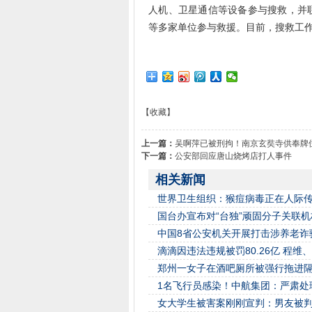
人机、卫星通信等设备参与搜救，并
等多家单位参与救援。目前，搜救工
【收藏】
上一篇：
吴啊萍已被刑拘！南京玄奘寺供奉牌
下一篇：
公安部回应唐山烧烤店打人事件
相关新闻
世界卫生组织：猴痘病毒正在人际
国台办宣布对“台独”顽固分子关联
中国8省公安机关开展打击涉养老诈骗
滴滴因违法违规被罚80.26亿 程维
郑州一女子在酒吧厕所被强行拖进
1名飞行员感染！中航集团：严肃处
女大学生被害案刚刚宣判：男友被