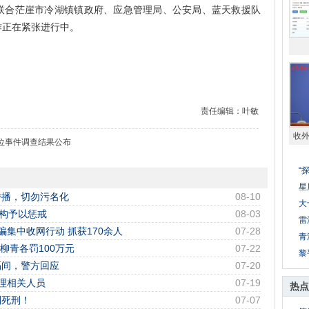
联合茫崖市冷湖镇镇政府、应急管理局、公安局、蓝天救援队
作正在紧张进行中。
责任编辑：叶敏
收
位事件调查结果公布
“
星
传播，切勿污名化
08-10
大
机构予以惩戒
08-03
雷
集中收网行动 抓获170余人
07-28
青
、柳青各罚100万元
07-22
黎
隔间，警方回应
07-20
理相关人员
07-19
热点
判死刑！
07-07