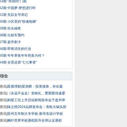
63期 “死胡同”门面
62期 中国梦-梦想进行时
61期 失踪女寻亲记
60期 小区里的“惊魂电梯”
59期 街头抽奖
58期 出租车预约
57期 超市刷卡
56期 即将消失的行业
55期 年年养鱼年年死鱼为何？
54期 全景还原“七七事变”
综合
资讯]
星展理财|星洞察：投资债券，存在最
资讯]
《永远不会走》首映礼，曹茜茜传递爱
资讯]
刺梨工坊上市启动新闻发布会于盘州举
资讯]
味之绝2024品牌发布会：美蛙火锅头部
资讯]
苏州五年制大专学校-新华东设计学校
资讯]
枫叶世界学校课程跃升全球认证课程