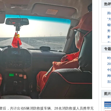
热评
因
“
哑
男
妻
东
专题
公
8
时
妻
2
母
中
网
百
图片
警后，共计出动5辆消防救援车辆、28名消防救援人员携带无