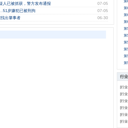
第
疑人已被抓获，警方发布通报
07-05
第
..51岁嫌犯已被刑拘
07-05
第
招找出肇事者
06-30
第
第
第
第
第
第
第
行业
[行业
[行业
[行业
[行业
[行业
[行业