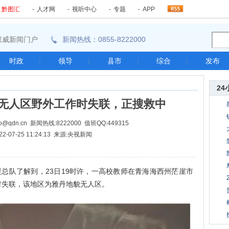
-
黔图汇
-
人才网
-
视听中心
-
专题
-
APP
东南权威新闻门户
新闻热线：0855-8222000
时政
|
领导
|
县市
|
综合
|
发布
24
无人区野外工作时失联，正搜救中
@qdn.cn 新闻热线:8222000 值班QQ:449315
22-07-25 11:24:13 来源:央视新闻
总队了解到，23日19时许，一高校教师在青海海西州茫崖市
时失联，该地区为雅丹地貌无人区。