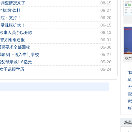
？调查情况来了
08-15
“抗幽”饮料
06-27
法院：支持！
06-20
招录规模扩大！
06-15
对涉事人员予以开除
06-13
，警方刚刚通报
06-01
版署要求全部回收
05-30
犯罪原则上送入专门学校
05-27
收
父母亲戚1.6亿元
05-26
：女子谎报学历
05-24
“
星
大
雷
青
黎
热点