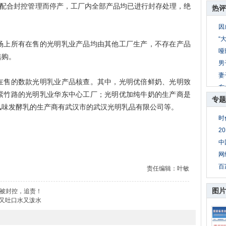
因配合封控管理而停产，工厂内全部产品均已进行封存处理，绝
热评
因
“
上所有在售的光明乳业产品均由其他工厂生产，不存在产品
哑
选购。
男
妻
售的数款光明乳业产品核查。其中，光明优倍鲜奶、光明致
东
紫竹路的光明乳业华东中心工厂；光明优加纯牛奶的生产商是
专题
公
风味发酵乳的生产商有武汉市的武汉光明乳品有限公司等。
8
时
妻
2
母
中
网
百
责任编辑：叶敏
图片
人被封控，追责！
警又吐口水又泼水