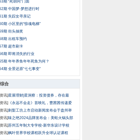
63期 “死胡同”门面
62期 中国梦-梦想进行时
61期 失踪女寻亲记
60期 小区里的“惊魂电梯”
59期 街头抽奖
58期 出租车预约
57期 超市刷卡
56期 即将消失的行业
55期 年年养鱼年年死鱼为何？
54期 全景还原“七七事变”
综合
资讯]
星展理财|星洞察：投资债券，存在最
资讯]
《永远不会走》首映礼，曹茜茜传递爱
资讯]
刺梨工坊上市启动新闻发布会于盘州举
资讯]
味之绝2024品牌发布会：美蛙火锅头部
资讯]
苏州五年制大专学校-新华东设计学校
资讯]
枫叶世界学校课程跃升全球认证课程