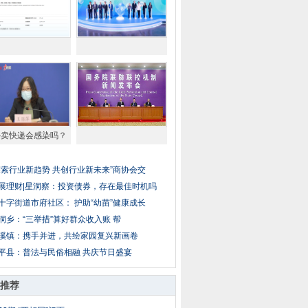
外卖快递会感染吗？
探索行业新趋势 共创行业新未来”商协会交
展理财|星洞察：投资债券，存在最佳时机吗
十字街道市府社区： 护助“幼苗”健康成长
洞乡：“三举措”算好群众收入账 帮
溪镇：携手并进，共绘家园复兴新画卷
平县：普法与民俗相融 共庆节日盛宴
推荐