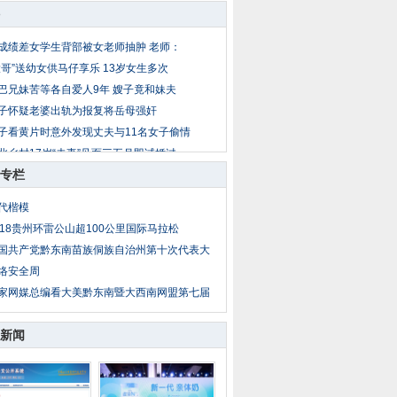
成绩差女学生背部被女老师抽肿 老师：
大哥”送幼女供马仔享乐 13岁女生多次
巴兄妹苦等各自爱人9年 嫂子竟和妹夫
子怀疑老婆出轨为报复将岳母强奸
子看黄片时意外发现丈夫与11名女子偷情
北乡村17岁“夫妻”见面三五月即试婚过
专栏
公遇儿媳妇与男同事吃饭 疑两人暧昧暴
岁女童放暑假到外地找父母 被爷爷两次
代楷模
子出轨后丈夫恋上小姨子 丈夫杀妻埋菜
018贵州环雷公山超100公里国际马拉松
亲把14岁亲生女送情人糟蹋 性侵者不止
国共产党黔东南苗族侗族自治州第十次代表大
络安全周
家网媒总编看大美黔东南暨大西南网盟第七届
新闻