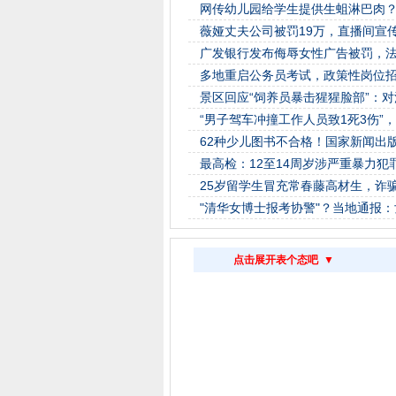
网传幼儿园给学生提供生蛆淋巴肉
薇娅丈夫公司被罚19万，直播间宣传
广发银行发布侮辱女性广告被罚，
多地重启公务员考试，政策性岗位
景区回应“饲养员暴击猩猩脸部”：
“男子驾车冲撞工作人员致1死3伤”
62种少儿图书不合格！国家新闻出
最高检：12至14周岁涉严重暴力
25岁留学生冒充常春藤高材生，诈骗
"清华女博士报考协警"？当地通报
点击展开表个态吧 ▼