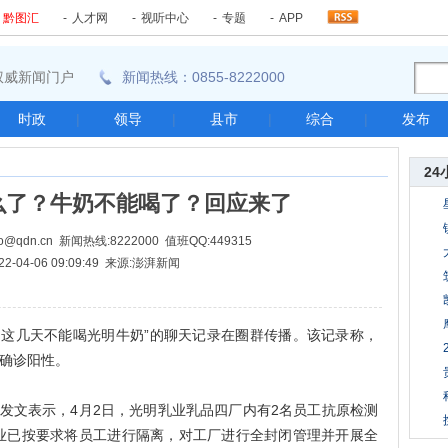
-
黔图汇
-
人才网
-
视听中心
-
专题
-
APP
东南权威新闻门户
新闻热线：0855-8222000
时政
|
领导
|
县市
|
综合
|
发布
24
么了？牛奶不能喝了？回应来了
@qdn.cn 新闻热线:8222000 值班QQ:449315
22-04-06 09:09:49 来源:澎湃新闻
这几天不能喝光明牛奶”的聊天记录在圈群传播。该记录称，
个确诊阳性。
文表示，4月2日，光明乳业乳品四厂内有2名员工抗原检测
业已按要求将员工进行隔离，对工厂进行全封闭管理并开展全