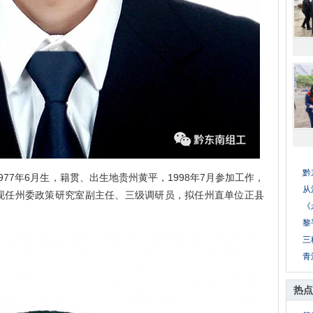
黔
7年6月生，籍贯、出生地贵州黄平，1998年7月参加工作，
从
现任州委政策研究室副主任、三级调研员，拟任州直单位正县
《
黎
三
青
热点