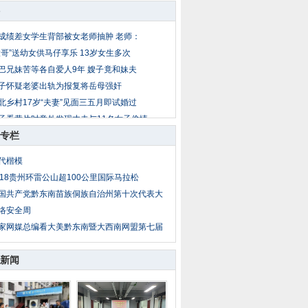
成绩差女学生背部被女老师抽肿 老师：
大哥”送幼女供马仔享乐 13岁女生多次
巴兄妹苦等各自爱人9年 嫂子竟和妹夫
子怀疑老婆出轨为报复将岳母强奸
北乡村17岁“夫妻”见面三五月即试婚过
子看黄片时意外发现丈夫与11名女子偷情
专栏
岁女童放暑假到外地找父母 被爷爷两次
公遇儿媳妇与男同事吃饭 疑两人暧昧暴
代楷模
子出轨后丈夫恋上小姨子 丈夫杀妻埋菜
018贵州环雷公山超100公里国际马拉松
亲把14岁亲生女送情人糟蹋 性侵者不止
国共产党黔东南苗族侗族自治州第十次代表大
络安全周
家网媒总编看大美黔东南暨大西南网盟第七届
新闻