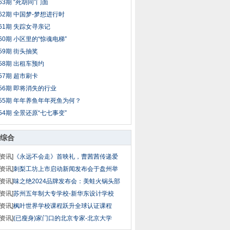
63期 “死胡同”门面
62期 中国梦-梦想进行时
61期 失踪女寻亲记
60期 小区里的“惊魂电梯”
59期 街头抽奖
58期 出租车预约
57期 超市刷卡
56期 即将消失的行业
55期 年年养鱼年年死鱼为何？
54期 全景还原“七七事变”
综合
资讯]
《永远不会走》首映礼，曹茜茜传递爱
资讯]
刺梨工坊上市启动新闻发布会于盘州举
资讯]
味之绝2024品牌发布会：美蛙火锅头部
资讯]
苏州五年制大专学校-新华东设计学校
资讯]
枫叶世界学校课程跃升全球认证课程
资讯]
(已瘦身)家门口的北京专家-北京大学