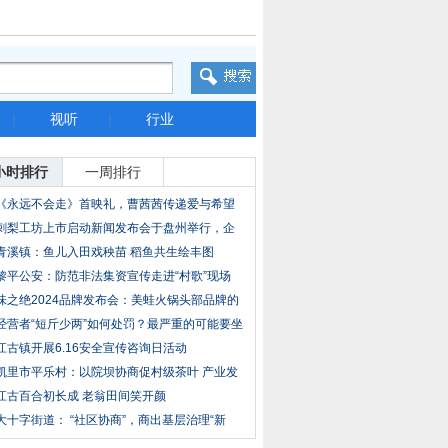
|
视听
|
行业
小时排行
一周排行
《永远不会走》首映礼，曹茜茜传递爱与希望
刺梨工坊上市启动新闻发布会于盘州举行，企
业计
青溪镇：鱼儿入田戏秧苗 稻鱼共生绘丰图
黎平公安：防范非法集资宣传走进“村歌”现场
味之绝2024品牌发布会：美蛙火锅头部品牌的
破局
经营者“短斤少两”如何处罚？最严重的可能要坐
江古镇开展6.16安全宣传咨询日活动
凯里市平乐村：以院坝协商促村级茶叶 产业发
展
江古百合初长成 老翁田间笑开颜
大十字街道： “社区协商”，商出基层治理“新