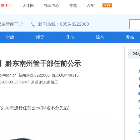
-
黔图汇
-
人才网
-
视听中心
-
专题
-
APP
东南权威新闻门户
新闻热线：0855-8222000
时政
|
领导
|
县市
|
综合
|
发布
24
】黔东南州管干部任前公示
@qdn.cn 新闻热线:8222000 值班QQ:449315
1-06-03 13:59:47 来源:黔东南组工
同志进行任前公示(排名不分先后)。