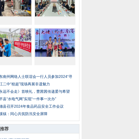
东南州网络人士联谊会一行人员参加2024“寻
江二中“校超”现场再展非遗魅力
永远不会走》首映礼，曹茜茜传递爱与希望
平县“水电气网”实现“一件事一次办”
穗县召开2024年食品药品安全工作会议
溪镇：同心共筑防汛安全屏障
推荐