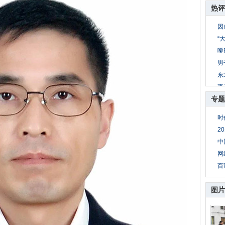
热评
因
“
哑
男
东
妻
专题
8
公
时
妻
2
母
中
网
百
图片