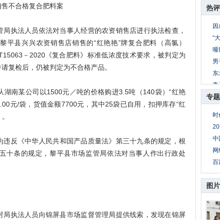
售不合格复合肥料案
热评
因
监管局执法人员依法对当事人经营的农资销售店进行执法检查，
“
黎平县兴兴农资销售店销售的“红艳艳”牌复合肥料（高氯）
哑
T15063－2020《复合肥料》标准低浓度技术要求，被判定为
男
申请复检后，仍被判定为不合格产品。
东
妻
湖南某公司以1500元／吨的价格购进3.5吨（140袋）“红艳
专题
8
00元/袋，货值金额7700元，其中25袋已自用，扣押库存“红
公
时
）。
妻
2
母
中
违反《中华人民共和国产品质量法》第三十九条的规定，根
网
五十条的规定，黎平县市场监管局依法对当事人作出行政处
百
图片
农村局执法人员向锦屏县市场监督管理局提供线索，发现在锦屏