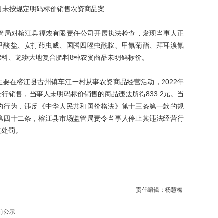
司未按规定明码标价销售农资商品案
管局对榕江县福农有限责任公司开展执法检查，发现当事人正
甲酸盐、安打茚虫威、国腾四唑虫酰胺、甲氰菊酯、拜耳溴氰
肥料、龙蟒大地复合肥料8种农资商品未明码标价。
在榕江县古州镇车江一村从事农资商品经营活动，2022年
行销售，当事人未明码标价销售的商品违法所得833.2元。当
的行为，违反《中华人民共和国价格法》第十三条第一款的规
第四十二条，榕江县市场监管局责令当事人停止其违法经营行
政处罚。
责任编辑：杨慧梅
前公示