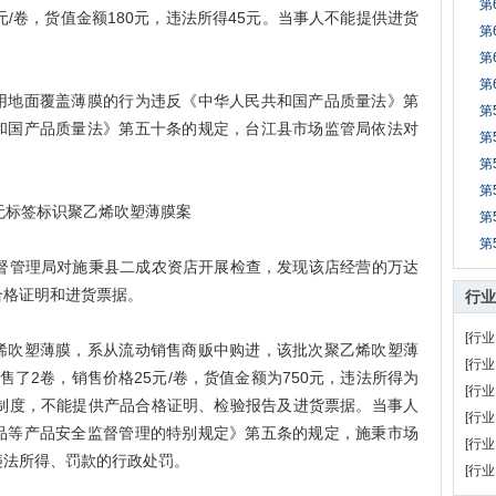
第
0元/卷，货值金额180元，违法所得45元。当事人不能提供进货
第
第
第
地面覆盖薄膜的行为违反《中华人民共和国产品质量法》第
第
和国产品质量法》第五十条的规定，台江县市场监管局依法对
第
第
第
无标签标识聚乙烯吹塑薄膜案
第
第
督管理局对施秉县二成农资店开展检查，发现该店经营的万达
合格证明和进货票据。
行业
[行业
吹塑薄膜，系从流动销售商贩中购进，该批次聚乙烯吹塑薄
[行业
销售了2卷，销售价格25元/卷，货值金额为750元，违法所得为
[行业
验制度，不能提供产品合格证明、检验报告及进货票据。当事人
[行业
品等产品安全监督管理的特别规定》第五条的规定，施秉市场
[行业
违法所得、罚款的行政处罚。
[行业