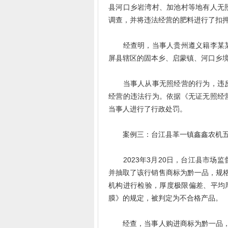
县河口乡岩湾村、加池村等地有人无
调查，并将违法经营的肥料进行了扣
经查明，当事人贵州遵义籍李某某
屏县辖区的固本乡、启蒙镇、河口乡
当事人从事无照经营的行为，违反
经营的违法行为。依据《无证无照经
当事人进行了行政处罚。
案例三：台江县革一镇鑫鑫农机五
2023年3月20日，台江县市场
并抽取了该行销售商标为黔一品，规格为
机构进行检验，厚度极限偏差、平均厚度
膜》的规定，被判定为不合格产品。
经查，当事人购进商标为黔一品，规格