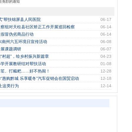
任免职的通知
式”帮扶锦屏县人民医院
06-17
检察组对天柱县社区矫正工作开展巡回检察
06-14
权假冒伪劣商品行动
06-14
黔东南州六五环境日宣传活动
06-08
开展课题调研
06-07
“村超”，绘乡村振兴新篇章
04-23
小学开展教研结对帮扶活动
01-08
芦笙、打糍粑……好不热闹！
12-28
3“惠购黔城 乐享暖冬”汽车促销会在国贸启动
12-18
禁止这类行为
12-14