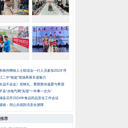
东南州网络人士联谊会一行人员参加2024“寻
江二中“校超”现场再展非遗魅力
永远不会走》首映礼，曹茜茜传递爱与希望
平县“水电气网”实现“一件事一次办”
穗县召开2024年食品药品安全工作会议
溪镇：同心共筑防汛安全屏障
推荐