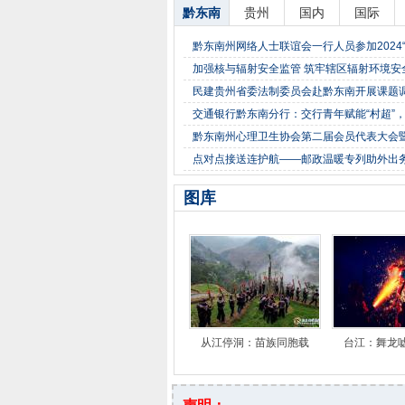
黔东南
贵州
国内
国际
黔东南州网络人士联谊会一行人员参加2024“
加强核与辐射安全监管 筑牢辖区辐射环境安
民建贵州省委法制委员会赴黔东南开展课题
交通银行黔东南分行：交行青年赋能“村超”
黔东南州心理卫生协会第二届会员代表大会
点对点接送连护航——邮政温暖专列助外出
图库
从江停洞：苗族同胞载
台江：舞龙