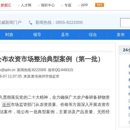
-
黔图汇
-
人才网
-
视听中心
-
专题
-
APP
东南权威新闻门户
新闻热线：0855-8222000
时政
|
领导
|
县市
|
综合
|
发布
24
公布农资市场整治典型案例（第一批）
@qdn.cn 新闻热线:8222000 值班QQ:449315
06-07 11:07:35 来源:黔东南州市场监管
入贯彻落实党的二十大精神，全力确保广大农户春耕备耕物资
，
全州
市场监管部门从农资质量、价格等方面深入开展农资市
法案件，现公布一批典型案例，主要涉及产品质量、无照经