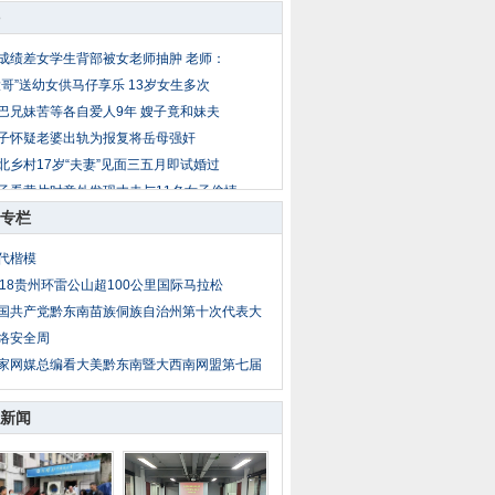
成绩差女学生背部被女老师抽肿 老师：
大哥”送幼女供马仔享乐 13岁女生多次
巴兄妹苦等各自爱人9年 嫂子竟和妹夫
子怀疑老婆出轨为报复将岳母强奸
北乡村17岁“夫妻”见面三五月即试婚过
子看黄片时意外发现丈夫与11名女子偷情
专栏
岁女童放暑假到外地找父母 被爷爷两次
公遇儿媳妇与男同事吃饭 疑两人暧昧暴
代楷模
子出轨后丈夫恋上小姨子 丈夫杀妻埋菜
018贵州环雷公山超100公里国际马拉松
亲把14岁亲生女送情人糟蹋 性侵者不止
国共产党黔东南苗族侗族自治州第十次代表大
络安全周
家网媒总编看大美黔东南暨大西南网盟第七届
新闻