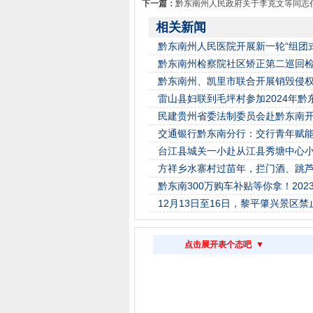
下一篇：
黔东南州人民政府关于李克文等同志
相关新闻
黔东南州人民医院开展新一轮“组团
黔东南州检察院社区矫正第二巡回
黔东南州、凯里市联合开展销毁侵
雷山县妇联到毛坪村参加2024年
民建贵州省委法制委员会赴黔东南
交通银行黔东南分行：交行青年赋能
台江县城关一小赴从江县秀塘中心
方祥乡水寨村过苗年，拦门酒、跳
黔东南300万购车补贴等你拿！202
12月13日至16日，黎平肇兴景区
点击展开表个态吧 ▼