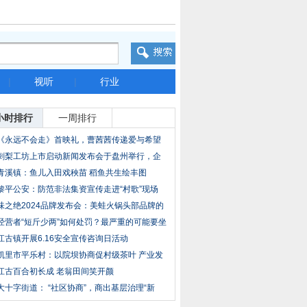
|
视听
|
行业
小时排行
一周排行
《永远不会走》首映礼，曹茜茜传递爱与希望
刺梨工坊上市启动新闻发布会于盘州举行，企
业计
青溪镇：鱼儿入田戏秧苗 稻鱼共生绘丰图
黎平公安：防范非法集资宣传走进“村歌”现场
味之绝2024品牌发布会：美蛙火锅头部品牌的
破局
经营者“短斤少两”如何处罚？最严重的可能要坐
江古镇开展6.16安全宣传咨询日活动
凯里市平乐村：以院坝协商促村级茶叶 产业发
展
江古百合初长成 老翁田间笑开颜
大十字街道： “社区协商”，商出基层治理“新