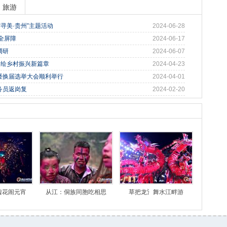
旅游
寻美·贵州”主题活动
2024-06-28
全屏障
2024-06-17
调研
2024-06-07
，绘乡村振兴新篇章
2024-04-23
暨换届选举大会顺利举行
2024-04-01
务员返岗复
2024-02-20
嘘花闹元宵
从江：侗族同胞吃相思
草把龙氵舞水江畔游