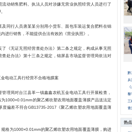
照流动销售肥料。执法人员对涉嫌无营业执照经营人员进行了
押。
及同行人员唐某某分别用小货车、面包车装运复合肥料在锦
境内进行销售，不能提供合法有效的《营业执照》。
了《无证无照经营查处办法》第二条之规定，构成从事无照
营查处办法》第十三条之规定，锦屏县市场监督管理局依法对
黔
金电动工具行经营不合格地膜案
从
《
监督管理局对台江县革一镇鑫鑫农机五金电动工具行开展检查，
黎
1000×0.01mm的聚乙烯吹塑农用地面覆盖薄膜产品送法定
三
偏差不符合GB13735-2017《聚乙烯吹塑农用地面覆盖薄
青
热点
为1000×0.01mm的聚乙烯吹塑农用地面覆盖薄膜，购进