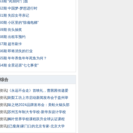
63期 “死胡同”门面
62期 中国梦-梦想进行时
61期 失踪女寻亲记
60期 小区里的“惊魂电梯”
59期 街头抽奖
58期 出租车预约
57期 超市刷卡
56期 即将消失的行业
55期 年年养鱼年年死鱼为何？
54期 全景还原“七七事变”
综合
资讯]
《永远不会走》首映礼，曹茜茜传递爱
资讯]
刺梨工坊上市启动新闻发布会于盘州举
资讯]
味之绝2024品牌发布会：美蛙火锅头部
资讯]
苏州五年制大专学校-新华东设计学校
资讯]
枫叶世界学校课程跃升全球认证课程
资讯]
(已瘦身)家门口的北京专家-北京大学