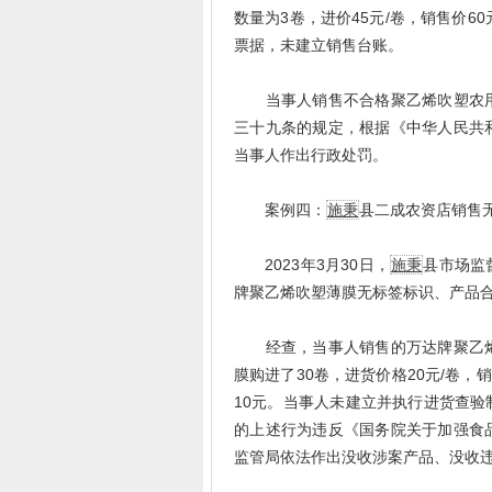
数量为3卷，进价45元/卷，销售价6
票据，未建立销售台账。
当事人销售不合格聚乙烯吹塑农用
三十九条的规定，根据《中华人民共
当事人作出行政处罚。
案例四：
施秉
县二成农资店销售
2023年3月30日，
施秉
县市场监
牌聚乙烯吹塑薄膜无标签标识、产品
经查，当事人销售的万达牌聚乙烯
膜购进了30卷，进货价格20元/卷，
10元。当事人未建立并执行进货查
的上述行为违反《国务院关于加强食
监管局依法作出没收涉案产品、没收