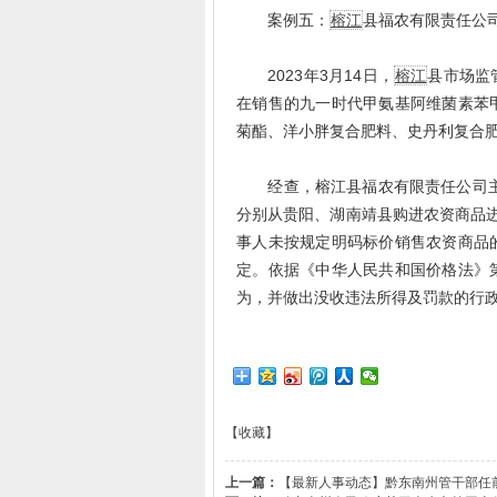
案例五：
榕江
县福农有限责任公
2023年3月14日，
榕江
县市场监
在销售的九一时代甲氨基阿维菌素苯
菊酯、洋小胖复合肥料、史丹利复合
经查，榕江县福农有限责任公司主要
分别从贵阳、湖南靖县购进农资商品进
事人未按规定明码标价销售农资商品
定。依据《中华人民共和国价格法》
为，并做出没收违法所得及罚款的行
【收藏】
上一篇：
【最新人事动态】黔东南州管干部任