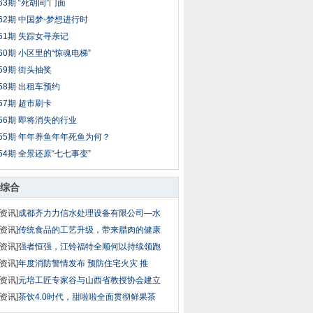
63期 “死胡同”门面
62期 中国梦-梦想进行时
61期 失踪女寻亲记
60期 小区里的“惊魂电梯”
59期 街头抽奖
58期 出租车预约
57期 超市刷卡
56期 即将消失的行业
55期 年年养鱼年年死鱼为何？
54期 全景还原“七七事变”
综合
资讯]
成都齐力力信水处理设备有限公司—水
资讯]
传统食品的工艺升级，带来腊肉的健康
资讯]
强者恒强，江铃福特全顺何以持续领跑
资讯]
年度消防警情发布 预防住宅火灾 推
资讯]
元培工匠专家谷与山西省教授协会建立
资讯]
茶饮4.0时代，甜啦啦全面贯彻鲜果茶