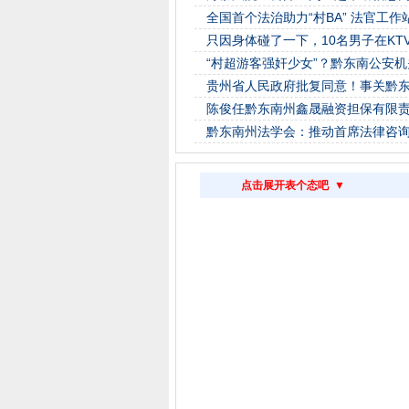
全国首个法治助力“村BA” 法官工
只因身体碰了一下，10名男子在KT
“村超游客强奸少女”？黔东南公安
贵州省人民政府批复同意！事关黔
陈俊任黔东南州鑫晟融资担保有限
黔东南州法学会：推动首席法律咨
点击展开表个态吧 ▼