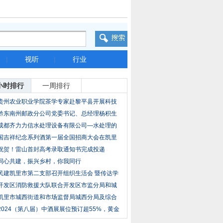
|
视听
|
行业
小时排行
一周排行
贵州农业职业学院茶学专家赴黎平县开展科技
助力
黔东南州邮政分公司党委书记、总经理杨积生
赴岑
成都齐力力信水处理设备有限公司—水处理的
整体
国吉祥纪念系列酒第一届全国招商大会在凯里
召开
祝贺！雷山首封高考录取通知书完成投递
同心共建，振兴乡村，你我同行
民建凯里市第二支部召开组织生活会 暨传达学
习
开发区消防救援大队联合开发区市监分局和城
管
凯里市城西街道和市场监督局城西分局及综合
执法
2024（第八届）中酒展展位预订超55%，黄金
展位