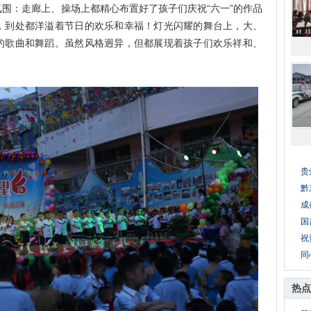
围：走廊上、操场上都精心布置好了孩子们庆祝“六一”的作品
，到处都洋溢着节日的欢乐和幸福！灯光闪耀的舞台上，大、
的歌曲和舞蹈。虽然风格迥异，但都展现着孩子们欢乐祥和、
贵
黔
成
国
祝
同
热点