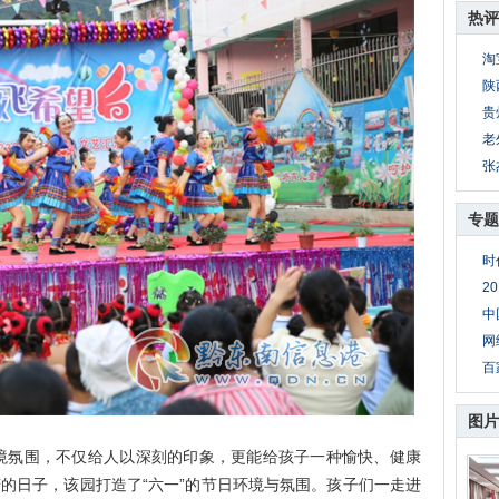
热评
淘
陕
贵
老
张
专题
时
2
中
网
百
图片
氛围，不仅给人以深刻的印象，更能给孩子一种愉快、健康
庆的日子，该园打造了“六一”的节日环境与氛围。孩子们一走进