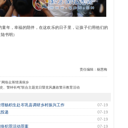
童年，幸福的陪伴，在这欢乐的日子里，让孩子们用他们的
（陆书明）
责任编辑：杨慧梅
” 网络众筹情满侗乡
党史、警钟长鸣”联合主题党日暨党风廉政警示教育活动
经理杨积生赴岑巩县调研乡村振兴工作
07-19
成投递
07-19
07-19
网络犯罪活动罪案
07-19