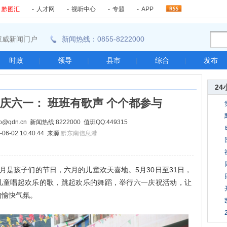
-
黔图汇
-
人才网
-
视听中心
-
专题
-
APP
东南权威新闻门户
新闻热线：0855-8222000
时政
|
领导
|
县市
|
综合
|
发布
24
庆六一： 班班有歌声 个个都参与
@qdn.cn 新闻热线:8222000 值班QQ:449315
06-02 10:40:44 来源:
黔东南信息港
是孩子们的节日，六月的儿童欢天喜地。5月30日至31日，
名儿童唱起欢乐的歌，跳起欢乐的舞蹈，举行六一庆祝活动，让
的愉快气氛。