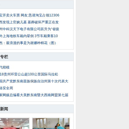
宝开卖火车票 网友:恳请淘宝占领12306
西发现上官婉儿墓 墓葬破坏严重正在发
州中科汉天下电子有限公司跃升为“省级
外上海地铁车厢内晕倒 3节车厢乘客10
杰：最浪漫的事是为谢娜种棉花（图）
专栏
代楷模
018贵州环雷公山超100公里国际马拉松
国共产党黔东南苗族侗族自治州第十次代表大
络安全周
家网媒总编看大美黔东南暨大西南网盟第七届
新闻