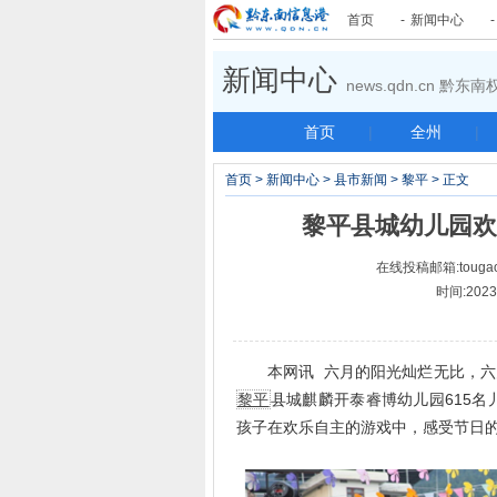
首页
-
新闻中心
新闻中心
news.qdn.cn 黔
首页
|
全州
|
首页
>
新闻中心
>
县市新闻
>
黎平
> 正文
黎平县城幼儿园欢
在线投稿邮箱:tougao
时间:2023-
本网讯 六月的阳光灿烂无比，六月
黎平
县城麒麟开泰睿博幼儿园615
孩子在欢乐自主的游戏中，感受节日