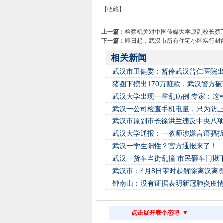
【收藏】
上一篇：
检察机关对中国传媒大学原副校长蔡
下一篇：
即日起，武汉市所有住宅小区实行封
相关新闻
武汉市卫健委：暂停武汉普仁医院
猪圈下挖出170万赃款，武汉警方
武汉大学出现一霍乱病例 专家：这
武汉一公司检查手机电量，只为防止
武汉市原副市长徐洪兰违反中央八项
武汉大学通报：一教师涉嫌言语骚
武汉一学生阳性？官方通报来了！
武汉一货车当街乱撞 市民砸车门揪
武汉市：4月8日零时起解除离汉离
钟南山：没有证据表明新冠肺炎疫
点击展开表个态吧 ▼