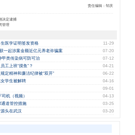
责任编辑：邹庆
翔决定逮捕
闭管理
出生医学证明签发资格
11-29
破获一起涉案金额近亿元养老诈骗案
07-20
种甲类传染病可防可治
07-12
员工上班“摸鱼”？
04-21
规定精神和廉洁纪律被“双开”
06-22
扰女学生被解聘
04-16
09-01
下司机（视频）
04-13
鄂通道管控措施
03-25
情源头在武汉
03-20