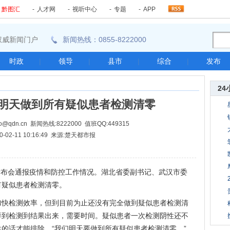
-
黔图汇
-
人才网
-
视听中心
-
专题
-
APP
东南权威新闻门户
新闻热线：0855-8222000
时政
|
领导
|
县市
|
综合
|
发布
24
明天做到所有疑似患者检测清零
@qdn.cn 新闻热线:8222000 值班QQ:449315
0-02-11 10:16:49 来源:楚天都市报
发布会通报疫情和防控工作情况。湖北省委副书记、武汉市委
有疑似患者检测清零。
检测效率，但到目前为止还没有完全做到疑似患者检测清
样到检测到结果出来，需要时间。疑似患者一次检测阴性还不
的话才能排除。“我们明天要做到所有疑似患者检测清零。”