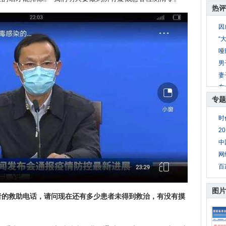
热评
因
“
哑
男
妻
东
专题
公
8
时
妻
2
母
中
网
百
图片
者的救助电话，请问现在还有多少患者未得到救治，有没有摸