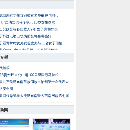
成绩差女学生背部被女老师抽肿 老师：
大哥”送幼女供马仔享乐 13岁女生多次
巴兄妹苦等各自爱人9年 嫂子竟和妹夫
子怀疑老婆出轨为报复将岳母强奸
子看黄片时意外发现丈夫与11名女子偷情
北乡村17岁“夫妻”见面三五月即试婚过
专栏
公遇儿媳妇与男同事吃饭 疑两人暧昧暴
岁女童放暑假到外地找父母 被爷爷两次
代楷模
子出轨后丈夫恋上小姨子 丈夫杀妻埋菜
018贵州环雷公山超100公里国际马拉松
亲把14岁亲生女送情人糟蹋 性侵者不止
国共产党黔东南苗族侗族自治州第十次代表大
络安全周
家网媒总编看大美黔东南暨大西南网盟第七届
新闻