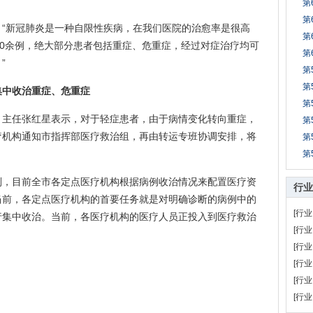
第
第
新冠肺炎是一种自限性疾病，在我们医院的治愈率是很高
第
00余例，绝大部分患者包括重症、危重症，经过对症治疗均可
第
”
第
第
中收治重症、危重症
第
任张红星表示，对于轻症患者，由于病情变化转向重症，
第
疗机构通知市指挥部医疗救治组，再由转运专班协调安排，将
第
第
目前全市各定点医疗机构根据病例收治情况来配置医疗资
行业
当前，各定点医疗机构的首要任务就是对明确诊断的病例中的
[行业
行集中收治。当前，各医疗机构的医疗人员正投入到医疗救治
[行业
[行业
[行业
[行业
[行业