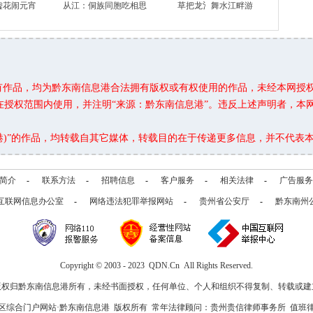
嘘花闹元宵
从江：侗族同胞吃相思
草把龙氵舞水江畔游
所有作品，均为黔东南信息港合法拥有版权或有权使用的作品，未经本网授
在授权范围内使用，并注明“来源：黔东南信息港”。违反上述声明者，本
息港)”的作品，均转载自其它媒体，转载目的在于传递更多信息，并不代表
简介
-
联系方法
-
招聘信息
-
客户服务
-
相关法律
-
广告服务
互联网信息办公室
-
网络违法犯罪举报网站
-
贵州省公安厅
-
黔东南州
Copyright © 2003 - 2023 QDN.Cn All Rights Reserved.
版权归黔东南信息港所有，未经书面授权，任何单位、个人和组织不得复制、转载或建
区综合门户网站·黔东南信息港 版权所有 常年法律顾问：贵州贵信律师事务所 值班