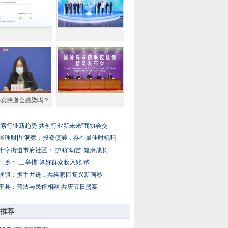
外卖快递会感染吗？
探索行业新趋势 共创行业新未来”商协会交
展理财|星洞察：投资债券，存在最佳时机吗
十字街道市府社区： 护助“幼苗”健康成长
洞乡：“三举措”算好群众收入账 帮
溪镇：携手并进，共绘家园复兴新画卷
平县：普法与民俗相融 共庆节日盛宴
推荐