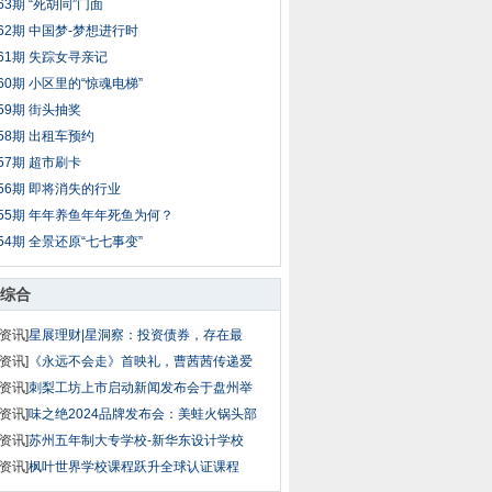
63期 “死胡同”门面
62期 中国梦-梦想进行时
61期 失踪女寻亲记
60期 小区里的“惊魂电梯”
59期 街头抽奖
58期 出租车预约
57期 超市刷卡
56期 即将消失的行业
55期 年年养鱼年年死鱼为何？
54期 全景还原“七七事变”
综合
资讯]
星展理财|星洞察：投资债券，存在最
资讯]
《永远不会走》首映礼，曹茜茜传递爱
资讯]
刺梨工坊上市启动新闻发布会于盘州举
资讯]
味之绝2024品牌发布会：美蛙火锅头部
资讯]
苏州五年制大专学校-新华东设计学校
资讯]
枫叶世界学校课程跃升全球认证课程