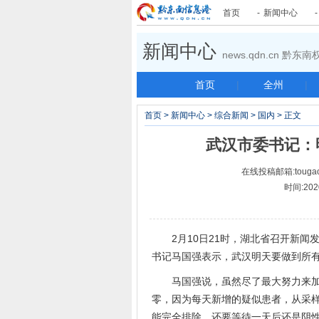
首页
-
新闻中心
新闻中心
news.qdn.cn 黔
首页
|
全州
|
首页
>
新闻中心
>
综合新闻
>
国内
> 正文
武汉市委书记：
在线投稿邮箱:tougao
时间:202
2月10日21时，湖北省召开新闻
书记马国强表示，武汉明天要做到所
马国强说，虽然尽了最大努力来加快
零，因为每天新增的疑似患者，从采
能完全排除，还要等待一天后还是阴性