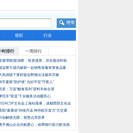
|
视听
|
行业
小时排行
一周排行
星展理财|星洞察：投资债券，存在最佳时机
吗？
镇远警方成功破获一起销售有毒有害食品案
大风洞镇下寨村疑似野猪出没破坏庄稼
筑牢夏夜“防护墙” 当好平安“守夜人”
凯里：万亩“酸食系列”原料丰收在望
摩托车“双送”下乡服务活动暖民心
2024CSF文化会上海站落幕，成都西部文化会
再见
贵阳“避暑游”持续升温 神州租车发力“大交通
科创解锁无限，智慧点亮世界
携手佛山企业共献爱心，哈啰骑行助力黔东南
三县