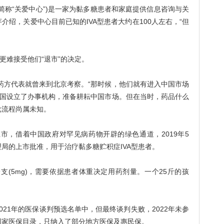
称“关爱中心”)是一家为黏多糖患者和家庭提供信息咨询与关
绍，关爱中心目前已知的IVA型患者大约在100人左右，“但
难接受他们“退市”的决定。
药方代表就曾来到北京考察。“那时候，他们就有进入中国市场
在中国设立了办事机构，准备耕耘中国市场。但在当时，药品什么
批流程尚属未知。
市，借着中国政府对罕见病药物开辟的绿色通道，2019年5
局的上市批准，用于治疗黏多糖贮积症IVA型患者。
(5mg)，需要依据患者体重决定用药剂量。一个25斤的孩
1年的医保谈判预选名单中，但最终谈判失败，2022年未参
国家医保目录，只纳入了部分地方医保及惠民保。