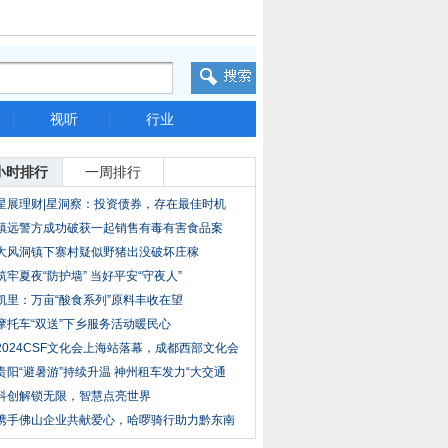
|
视听
|
行业
小时排行
一周排行
星展理财|星洞察：投资债券，存在最佳时机
吗？
镇远警方成功破获一起销售有毒有害食品案
大风洞镇下寨村疑似野猪出没破坏庄稼
筑牢夏夜“防护墙” 当好平安“守夜人”
凯里：万亩“酸食系列”原料丰收在望
摩托车“双送”下乡服务活动暖民心
2024CSF文化会上海站落幕，成都西部文化会
再见
贵阳“避暑游”持续升温 神州租车发力“大交通
科创解锁无限，智慧点亮世界
携手佛山企业共献爱心，哈啰骑行助力黔东南
三县