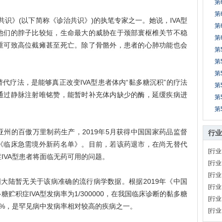
第
第
识》(以下简称《诊治共识》)的执笔专家之一。她说，IVA型
第
他们的脖子比较短，生命最大的威胁在于颈部寰枢椎关节不稳
第
重可致高位截瘫甚至死亡。除了骨骼外，患者的心肺功能也会
第
。
第
第
疗法，是能够真正改变IVA型患者体内“黏多糖沉积”的疗法
第
通过静脉注射唯铭赞，能暂时补充体内缺少的酶，延缓疾病进
第
第
的百傲万里制药生产，2019年5月获得中国国家药品监督
行业
《临床急需境外新药名单》。目前，若该药退市，在尚无替代
[行业
IVA型患者将面临无药可用的问题。
[行业
[行业
陆暂无关于该病准确的流行病学数据。根据2019年《中国
[行业
贮积症IVA型发病率为1/300000，在我国临床诊断的黏多糖
[行业
30%，是罕见病中发病率相对较高的疾病之一。
[行业