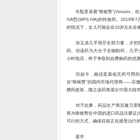
吊瓶里装着“唯铭赞”(Vimizim
IVA型(MPS IVA)的特效药。2
的情况下，女儿可能会在10岁左右全
张玉清几乎用尽全部力量，才把药
药。但该药为大分子生物制药，几乎没
小时电话，终于争取到自费购药的优
但如今，她还是面临无药可用的困境
自“唯铭赞”的国内市场代理商——百
赠药政策，随之该药将退出中国大陆
对于此事，药品生产商百傲万里制药(B
再为唯铭赞在中国的进口药品注册证(I
可行的方式，确保目前正在接受治疗的
退市