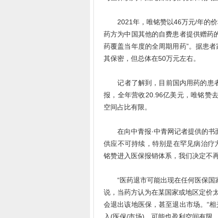
2021年，唯铭赞以46万元/年的
药方为中国其他的自费患者提供赠药
药覆盖当年度的全周期用药”。据患
其保密，但总体在50万元左右。
记者了解到，目前国内用药的患者只有
报，全年营收20.96亿美元，唯铭赞
空间占比有限。
在向中青报·中青网记者提供的书面
供应不可持续，特别是在罕见病治疗
铭赞进入医保报销体系，我们决定不再
“医药退市可能出现在任何医保国家
说，当药方认为在某国家或地区定价太
会退出该地医保，甚至退出市场。“
入(医保/市场)，可能也盈利空间有限