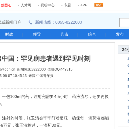
-
黔图汇
-
人才网
-
视听中心
-
专题
-
APP
东南权威新闻门户
新闻热线：0855-8222000
时政
|
领导
|
县市
|
综合
|
发布
24
出中国：罕见病患者遇到罕见时刻
@qdn.cn 新闻热线:8222000 值班QQ:449315
3-06-07 10:45:13 来源:中国青年报
100ml的药，注射完需要4.5小时，药液流尽，还要再换
净。
注射的时候，张玉清会牢牢盯着吊瓶，确保每一滴药液都能
6万元，张玉清算过，一滴药30元。