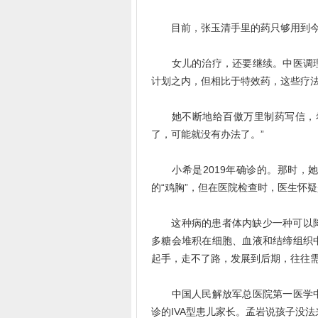
目前，张玉清手里的药只够用到今
女儿的治疗，还要继续。中医调理
计划之内，但相比于特效药，这些疗
她不断地给百傲万里制药写信，希
了，可能就没有办法了。”
小希是2019年确诊的。那时，她
的“鸡胸”，但在医院检查时，医生怀疑
这种病的患者体内缺少一种可以降解黏
多糖会堆积在细胞、血液和结缔组织
起手，走不了路，发展到后期，往往
中国人民解放军总医院第一医学中
诊的IVA型患儿家长。孟岩说孩子没法