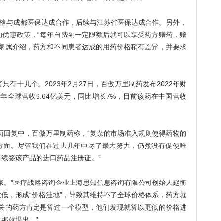
价格与成都医保达成合作，后续与江苏省医保达成合作。另外，
的优惠政策，“每年自费到一定限额后就可以享受药方赠药，赠
者家属介绍，药方和不同患者达成的用药价格稍有差异，并要求
十几个。2023年2月27日，百傲万里制药发布2022年财
去年全球营收6.64亿美元，同比增长7%，目前该药在中国营收
回复中，百傲万里制药称，“复杂的市场准入规则使得药物的
方面。尽管我们在过去几年中尽了最大努力，仍然没有促使唯
续签该产品的进口药品注册证。”
。”医疗战略咨询企业上海思知信息咨询有限公司创始人赵衡
低，形成“价格洼地”，导致其维持不了全球价格体系，药方就
相关的药方肯定是算过一个模型，他们发现就算以更低的价格进
，那就退出。”