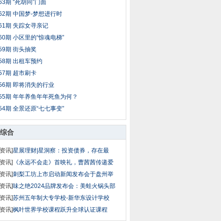
63期 “死胡同”门面
62期 中国梦-梦想进行时
61期 失踪女寻亲记
60期 小区里的“惊魂电梯”
59期 街头抽奖
58期 出租车预约
57期 超市刷卡
56期 即将消失的行业
55期 年年养鱼年年死鱼为何？
54期 全景还原“七七事变”
综合
资讯]
星展理财|星洞察：投资债券，存在最
资讯]
《永远不会走》首映礼，曹茜茜传递爱
资讯]
刺梨工坊上市启动新闻发布会于盘州举
资讯]
味之绝2024品牌发布会：美蛙火锅头部
资讯]
苏州五年制大专学校-新华东设计学校
资讯]
枫叶世界学校课程跃升全球认证课程