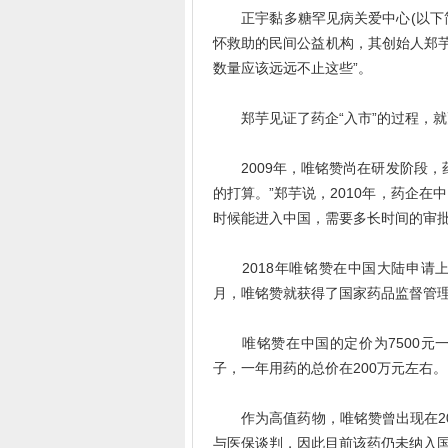
正宇黏多糖罕见病关爱中心(以下简
怀救助的民间公益机构，其创始人郑芋介
数量应该远远不止这些”。
郑芋见证了药企“入市”的过程，就更
2009年，唯铭赞尚在研发阶段，
的打算。”郑芋说，2010年，药企
时候能进入中国，需要多长时间的审
2018年唯铭赞在中国大陆申请上
月，唯铭赞就获得了国家药品监督管理
唯铭赞在中国的定价为7500元一支
子，一年用药的总价在200万元左右。
作为高值药物，唯铭赞曾出现在202
与医保谈判，因此目前该药仍未纳入