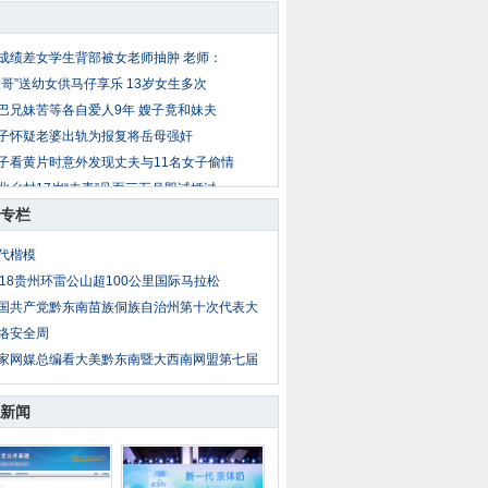
成绩差女学生背部被女老师抽肿 老师：
大哥”送幼女供马仔享乐 13岁女生多次
巴兄妹苦等各自爱人9年 嫂子竟和妹夫
子怀疑老婆出轨为报复将岳母强奸
子看黄片时意外发现丈夫与11名女子偷情
北乡村17岁“夫妻”见面三五月即试婚过
专栏
公遇儿媳妇与男同事吃饭 疑两人暧昧暴
岁女童放暑假到外地找父母 被爷爷两次
代楷模
子出轨后丈夫恋上小姨子 丈夫杀妻埋菜
018贵州环雷公山超100公里国际马拉松
亲把14岁亲生女送情人糟蹋 性侵者不止
国共产党黔东南苗族侗族自治州第十次代表大
络安全周
家网媒总编看大美黔东南暨大西南网盟第七届
新闻