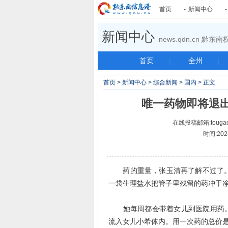
首页
-
新闻中心
新闻中心
news.qdn.cn 黔
首页
|
全州
|
首页
>
新闻中心
>
综合新闻
>
国内
> 正文
唯一药物即将退
在线投稿邮箱:tougao
时间:202
药的重量，张玉清再了解不过了。一包
一袋生理盐水把管子里残留的药冲干
她每周都会带着女儿到医院用药。
流入女儿小希体内。用一次药的总价是