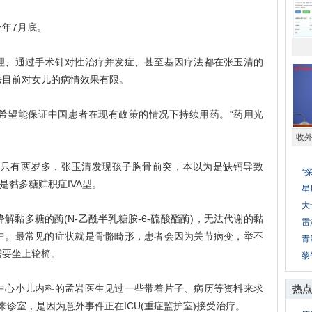
年7月底。
、通过手术针对性治疗并发症、甚至基因疗法都在张玉清的
法目前对女儿的病情效果有限。
望能保证中国患者在现有政策的情况下持续用药。“药用光
收
只有两岁多，张玉清发现孩子胸骨前突，本以为是缺钙导致
“
是黏多糖贮积症IVA型。
星
大
多糖的酶(N‐乙酰半乳糖胺‐6‐硫酸酯酶)，无法代谢的黏
雷
中。最常见的症状就是骨骼畸形，患者会因为关节病变，举不
青
需要坐上轮椅。
黎
心小儿内科的孟岩医生见过一些带着片子、病历等资料来求
热点
来诊室，是因为意外事件正在ICU(重症监护室)接受治疗。