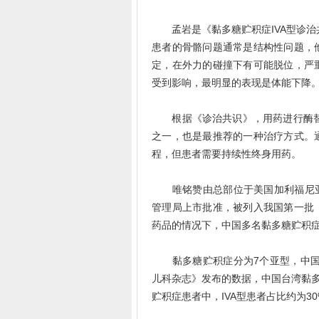
孟岩是《黏多糖贮积症IVA型诊治共
患者的骨骼问题通常是结构性问题，
定，在外力的碰撞下有可能脱位，严
受到影响，最明显的表现是体能下降
根据《诊治共识》，用药进行酶替代
之一，也是最推荐的一种治疗方式。
程，但患者需要持续性终身用药。
唯铭赞由总部位于美国加利福尼亚州
管理局上市批准，被列入我国第一批
药品的情况下，中国多名黏多糖贮积症
黏多糖贮积症分为7个亚型，中国大
儿科杂志》发布的数据，中国台湾黏多糖
贮积症患者中，IVA型患者占比约为