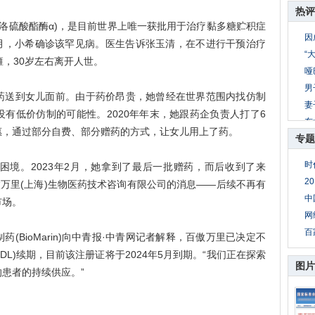
热评
，依洛硫酸酯酶α)，是目前世界上唯一获批用于治疗黏多糖贮积症
因
019年7月，小希确诊该罕见病。医生告诉张玉清，在不进行干预治疗
“
瘫，30岁左右离开人世。
哑
男
送到女儿面前。由于药价昂贵，她曾经在世界范围内找仿制
妻
有低价仿制的可能性。2020年年末，她跟药企负责人打了6
东
惠，通过部分自费、部分赠药的方式，让女儿用上了药。
专题
公
8
时
。2023年2月，她拿到了最后一批赠药，而后收到了来
妻
2
傲万里(上海)生物医药技术咨询有限公司的消息——后续不再有
母
中
市场。
网
百
ioMarin)向中青报·中青网记者解释，百傲万里已决定不
DL)续期，目前该注册证将于2024年5月到期。“我们正在探索
图片
患者的持续供应。”