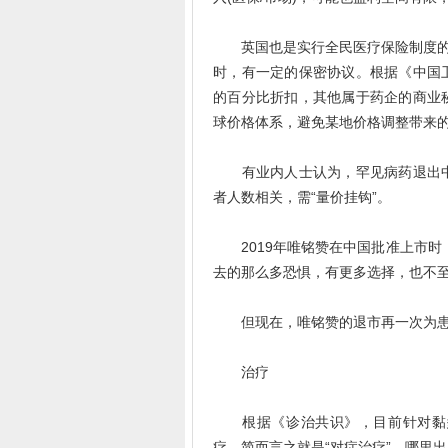
英国也是实行全民医疗保险制度的“
时，有一定的保密协议。根据《中国
的百分比折扣，其他属于药企的商业
球价格体系，避免某地价格调整带来
有业内人士认为，罕见病药退出中
者人数相关，需“量价挂钩”。
2019年唯铭赞在中国批准上市时
去的那么多恐惧，有更多选择，也不至
但现在，唯铭赞的退市再一次为患者
治疗
根据《诊治共识》，目前针对黏多糖
疗，简而言之就是“对症治疗”，哪里