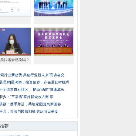
外卖快递会感染吗？
探索行业新趋势 共创行业新未来”商协会交
展理财|星洞察：投资债券，存在最佳时机吗
十字街道市府社区： 护助“幼苗”健康成长
洞乡：“三举措”算好群众收入账 帮
溪镇：携手并进，共绘家园复兴新画卷
平县：普法与民俗相融 共庆节日盛宴
推荐