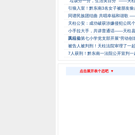
“垃圾分一分，生活美百分” ——
引狼入室！黔东南3名女子被朋友偷
同谱民族团结曲 共唱幸福和谐歌 ——
天柱公安：成功破获涉嫌侵犯公民
小手拉大手，共讲普通话——天柱县
践活动
天柱县第七小学党支部开展“劳动创
被告人被判刑！天柱法院审理了一
7人获刑！黔东南一法院公开宣判一
点击展开表个态吧 ▼