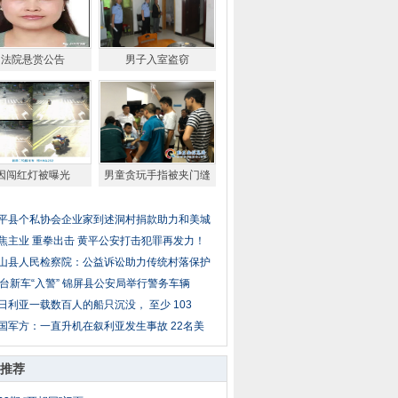
法院悬赏公告
男子入室盗窃
因闯红灯被曝光
男童贪玩手指被夹门缝
平县个私协会企业家到述洞村捐款助力和美城
焦主业 重拳出击 黄平公安打击犯罪再发力！
山县人民检察院：公益诉讼助力传统村落保护
0台新车“入警” 锦屏县公安局举行警务车辆
日利亚一载数百人的船只沉没， 至少 103
国军方：一直升机在叙利亚发生事故 22名美
推荐