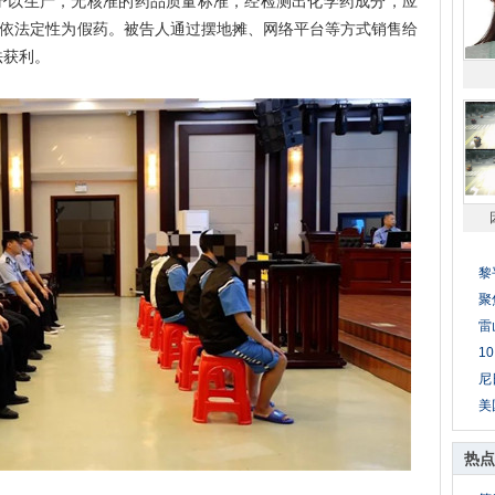
予以生产，无核准的药品质量标准，经检测出化学药成分，应
应依法定性为假药。被告人通过摆地摊、网络平台等方式销售给
法获利。
黎
聚
雷
1
尼
美
热点