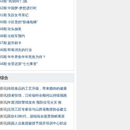
63期 “死胡同”门面
62期 中国梦-梦想进行时
61期 失踪女寻亲记
60期 小区里的“惊魂电梯”
59期 街头抽奖
58期 出租车预约
57期 超市刷卡
56期 即将消失的行业
55期 年年养鱼年年死鱼为何？
54期 全景还原“七七事变”
综合
资讯]
传统食品的工艺升级，带来腊肉的健康
资讯]
强者恒强，江铃福特全顺何以持续领跑
资讯]
年度消防警情发布 预防住宅火灾 推
资讯]
元培工匠专家谷与山西省教授协会建立
资讯]
茶饮4.0时代，甜啦啦全面贯彻鲜果茶
资讯]
燕园人合集团被授予国开培训中心职业