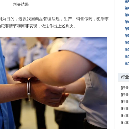
第
判决结果
第
第
为目的，违反我国药品管理法规，生产、销售假药，犯罪事
第
的犯罪情节和悔罪表现，依法作出上述判决。
第
第
第
第
第
第
行业
[行业
[行业
[行业
[行业
[行业
[行业