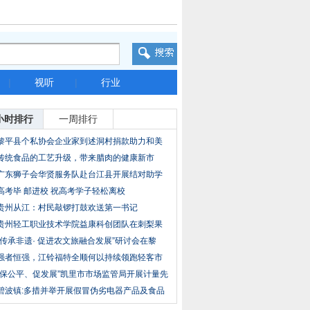
|
视听
|
行业
小时排行
一周排行
黎平县个私协会企业家到述洞村捐款助力和美
城乡
传统食品的工艺升级，带来腊肉的健康新市
场！
广东狮子会华贤服务队赴台江县开展结对助学
帮扶
高考毕 邮进校 祝高考学子轻松离校
贵州从江：村民敲锣打鼓欢送第一书记
贵州轻工职业技术学院益康科创团队在刺梨果
渣资
“传承非遗· 促进农文旅融合发展”研讨会在黎
强者恒强，江铃福特全顺何以持续领跑轻客市
场？
“保公平、促发展”凯里市市场监管局开展计量先
碧波镇:多措并举开展假冒伪劣电器产品及食品
安