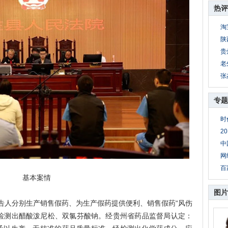
热评
淘
陕
贵
老
张
专题
时
2
中
网
百
基本案情
图片
告人分别生产销售假药、为生产假药提供便利、销售假药“风伤
药检测出醋酸泼尼松、双氯芬酸钠。经贵州省药品监督局认定：