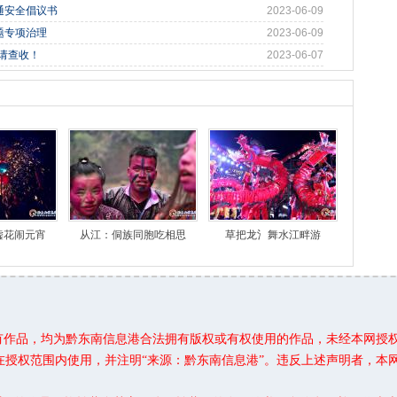
通安全倡议书
2023-06-09
题专项治理
2023-06-09
信请查收！
2023-06-07
嘘花闹元宵
从江：侗族同胞吃相思
草把龙氵舞水江畔游
所有作品，均为黔东南信息港合法拥有版权或有权使用的作品，未经本网授
在授权范围内使用，并注明“来源：黔东南信息港”。违反上述声明者，本