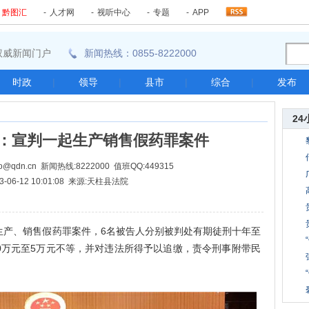
-
黔图汇
-
人才网
-
视听中心
-
专题
-
APP
东南权威新闻门户
新闻热线：0855-8222000
时政
|
领导
|
县市
|
综合
|
发布
24
：宣判一起生产销售假药罪案件
@qdn.cn 新闻热线:8222000 值班QQ:449315
3-06-12 10:01:08 来源:天柱县法院
生产、销售假药罪案件，6名被告人分别被判处有期徒刑十年至
0万元至5万元不等，并对违法所得予以追缴，责令刑事附带民