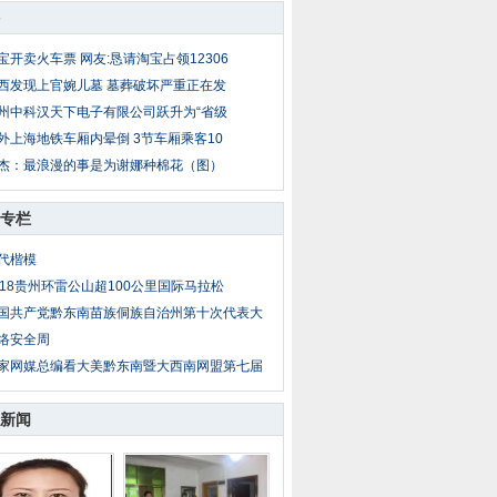
宝开卖火车票 网友:恳请淘宝占领12306
西发现上官婉儿墓 墓葬破坏严重正在发
州中科汉天下电子有限公司跃升为“省级
外上海地铁车厢内晕倒 3节车厢乘客10
杰：最浪漫的事是为谢娜种棉花（图）
专栏
代楷模
018贵州环雷公山超100公里国际马拉松
国共产党黔东南苗族侗族自治州第十次代表大
络安全周
家网媒总编看大美黔东南暨大西南网盟第七届
新闻