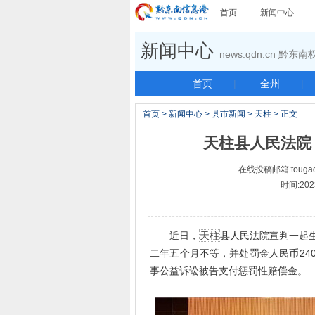
首页
-
新闻中心
新闻中心
news.qdn.cn 黔
首页
|
全州
|
首页
>
新闻中心
>
县市新闻
>
天柱
> 正文
天柱县人民法院
在线投稿邮箱:tougao
时间:202
近日，
天柱
县人民法院宣判一起
二年五个月不等，并处罚金人民币24
事公益诉讼被告支付惩罚性赔偿金。