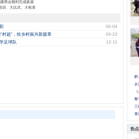
福建商会顺利完成换届
培训、大比武、大检查
彩
06-04
“村超”，绘乡村振兴新篇章
04-23
中学足球队
12-11
黔
从
《
黎
三
青
热点