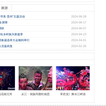
旅游
寻美·贵州”主题活动
2024-06-28
全屏障
2024-06-17
调研
2024-06-07
，绘乡村振兴新篇章
2024-04-23
暨换届选举大会顺利举行
2024-04-01
务员返岗复
2024-02-20
嘘花闹元宵
从江：侗族同胞吃相思
草把龙氵舞水江畔游