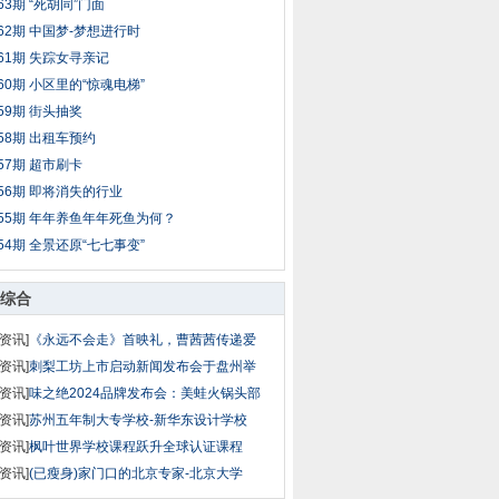
63期 “死胡同”门面
62期 中国梦-梦想进行时
61期 失踪女寻亲记
60期 小区里的“惊魂电梯”
59期 街头抽奖
58期 出租车预约
57期 超市刷卡
56期 即将消失的行业
55期 年年养鱼年年死鱼为何？
54期 全景还原“七七事变”
综合
资讯]
《永远不会走》首映礼，曹茜茜传递爱
资讯]
刺梨工坊上市启动新闻发布会于盘州举
资讯]
味之绝2024品牌发布会：美蛙火锅头部
资讯]
苏州五年制大专学校-新华东设计学校
资讯]
枫叶世界学校课程跃升全球认证课程
资讯]
(已瘦身)家门口的北京专家-北京大学