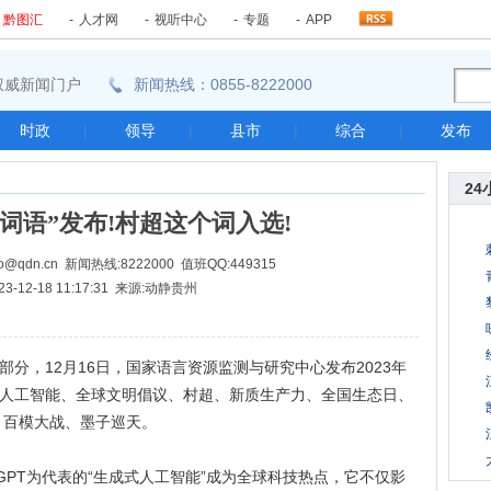
-
黔图汇
-
人才网
-
视听中心
-
专题
-
APP
东南权威新闻门户
新闻热线：0855-8222000
时政
|
领导
|
县市
|
综合
|
发布
24
词语”发布!村超这个词入选!
@qdn.cn 新闻热线:8222000 值班QQ:449315
23-12-18 11:17:31 来源:动静贵州
分，12月16日，国家语言资源监测与研究中心发布2023年
式人工智能、全球文明倡议、村超、新质生产力、全国生态日、
、百模大战、墨子巡天。
GPT为代表的“生成式人工智能”成为全球科技热点，它不仅影