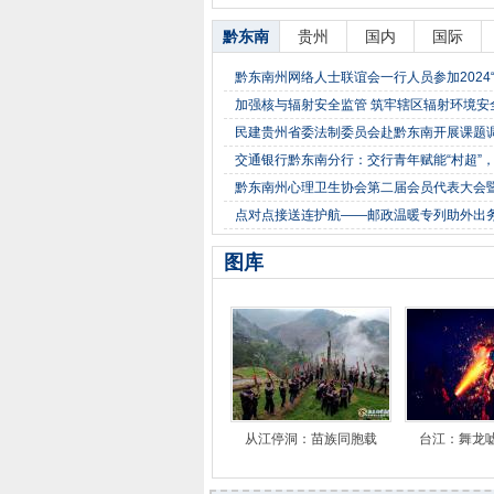
黔东南
贵州
国内
国际
黔东南州网络人士联谊会一行人员参加2024“
加强核与辐射安全监管 筑牢辖区辐射环境安
民建贵州省委法制委员会赴黔东南开展课题
交通银行黔东南分行：交行青年赋能“村超”
黔东南州心理卫生协会第二届会员代表大会
点对点接送连护航——邮政温暖专列助外出
图库
从江停洞：苗族同胞载
台江：舞龙