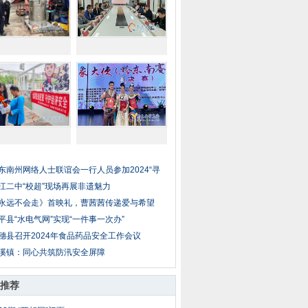
东南州网络人士联谊会一行人员参加2024“寻
江二中“校超”现场再展非遗魅力
永远不会走》首映礼，曹茜茜传递爱与希望
平县“水电气网”实现“一件事一次办”
穗县召开2024年食品药品安全工作会议
溪镇：同心共筑防汛安全屏障
推荐