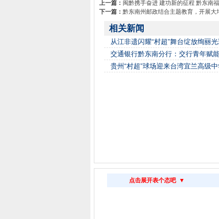
上一篇：
闽黔携手奋进 建功新的征程 黔东南
下一篇：
黔东南州邮政结合主题教育，开展大
相关新闻
从江非遗闪耀“村超”舞台绽放绚丽光
交通银行黔东南分行：交行青年赋能
贵州“村超”球场迎来台湾宜兰高级
点击展开表个态吧 ▼