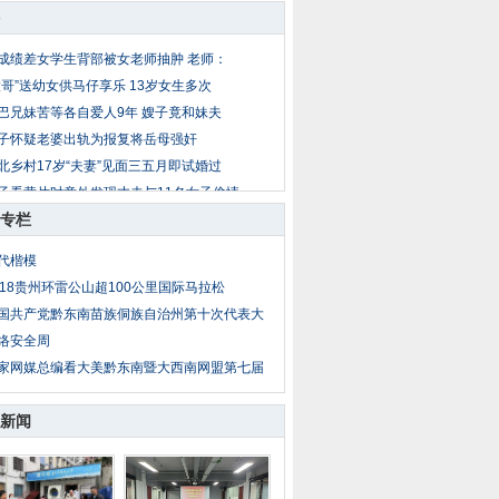
成绩差女学生背部被女老师抽肿 老师：
大哥”送幼女供马仔享乐 13岁女生多次
巴兄妹苦等各自爱人9年 嫂子竟和妹夫
子怀疑老婆出轨为报复将岳母强奸
北乡村17岁“夫妻”见面三五月即试婚过
子看黄片时意外发现丈夫与11名女子偷情
专栏
岁女童放暑假到外地找父母 被爷爷两次
公遇儿媳妇与男同事吃饭 疑两人暧昧暴
代楷模
子出轨后丈夫恋上小姨子 丈夫杀妻埋菜
018贵州环雷公山超100公里国际马拉松
亲把14岁亲生女送情人糟蹋 性侵者不止
国共产党黔东南苗族侗族自治州第十次代表大
络安全周
家网媒总编看大美黔东南暨大西南网盟第七届
新闻