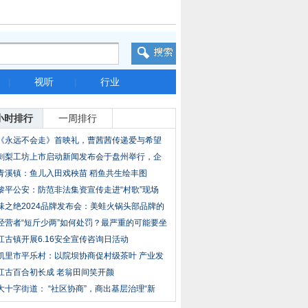
|
视听
|
行业
小时排行
一周排行
《永远不会走》首映礼，曹茜茜传递爱与希望
刺梨工坊上市启动新闻发布会于盘州举行，企
业计
青溪镇：鱼儿入田戏秧苗 稻鱼共生绘丰图
黎平公安：防范非法集资宣传走进“村歌”现场
味之绝2024品牌发布会：美蛙火锅头部品牌的
破局
经营者“短斤少两”如何处罚？最严重的可能要坐
江古镇开展6.16安全宣传咨询日活动
凯里市平乐村：以院坝协商促村级茶叶 产业发
展
江古百合初长成 老翁田间笑开颜
大十字街道： “社区协商”，商出基层治理“新