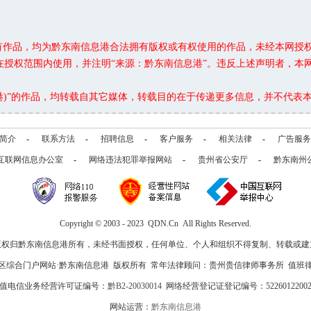
所有作品，均为黔东南信息港合法拥有版权或有权使用的作品，未经本网授
在授权范围内使用，并注明“来源：黔东南信息港”。违反上述声明者，本
息港)”的作品，均转载自其它媒体，转载目的在于传递更多信息，并不代表
简介
-
联系方法
-
招聘信息
-
客户服务
-
相关法律
-
广告服务
互联网信息办公室
-
网络违法犯罪举报网站
-
贵州省公安厅
-
黔东南州
Copyright © 2003 - 2023 QDN.Cn All Rights Reserved.
版权归黔东南信息港所有，未经书面授权，任何单位、个人和组织不得复制、转载或建
区综合门户网站·黔东南信息港 版权所有 常年法律顾问：贵州贵信律师事务所 值班
值电信业务经营许可证编号：
黔B2-20030014
网络经营登记证登记编号：52260122002
网站运营：
黔东南信息港