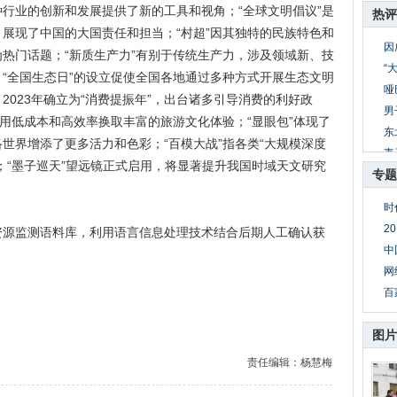
行业的创新和发展提供了新的工具和视角；“全球文明倡议”是
热评
展现了中国的大国责任和担当；“村超”因其独特的民族特色和
因
热门话题；“新质生产力”有别于传统生产力，涉及领域新、技
“
“全国生态日”的设立促使全国各地通过多种方式开展生态文明
哑
2023年确立为“消费提振年”，出台诸多引导消费的利好政
男
图用低成本和高效率换取丰富的旅游文化体验；“显眼包”体现了
东
世界增添了更多活力和色彩；“百模大战”指各类“大规模深度
妻
；“墨子巡天”望远镜正式启用，将显著提升我国时域天文研究
专题
8
公
时
妻
2
监测语料库，利用语言信息处理技术结合后期人工确认获
母
中
网
百
图片
责任编辑：杨慧梅