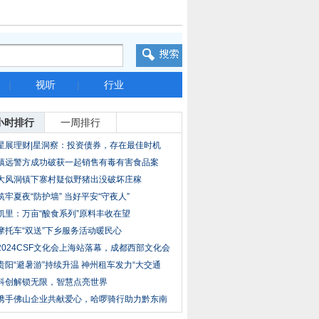
|
视听
|
行业
小时排行
一周排行
星展理财|星洞察：投资债券，存在最佳时机
吗？
镇远警方成功破获一起销售有毒有害食品案
大风洞镇下寨村疑似野猪出没破坏庄稼
筑牢夏夜“防护墙” 当好平安“守夜人”
凯里：万亩“酸食系列”原料丰收在望
摩托车“双送”下乡服务活动暖民心
2024CSF文化会上海站落幕，成都西部文化会
再见
贵阳“避暑游”持续升温 神州租车发力“大交通
科创解锁无限，智慧点亮世界
携手佛山企业共献爱心，哈啰骑行助力黔东南
三县