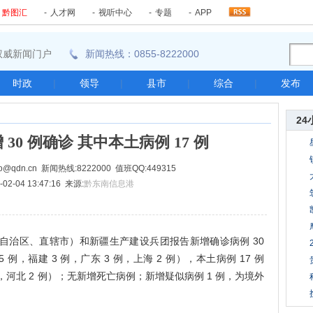
-
黔图汇
-
人才网
-
视听中心
-
专题
-
APP
东南权威新闻门户
新闻热线：0855-8222000
时政
|
领导
|
县市
|
综合
|
发布
24
 30 例确诊 其中本土病例 17 例
@qdn.cn 新闻热线:8222000 值班QQ:449315
02-04 13:47:16 来源:
黔东南信息港
 个省（自治区、直辖市）和新疆生产建设兵团报告新增确诊病例 30
 例，福建 3 例，广东 3 例，上海 2 例），本土病例 17 例
 例，河北 2 例）；无新增死亡病例；新增疑似病例 1 例，为境外