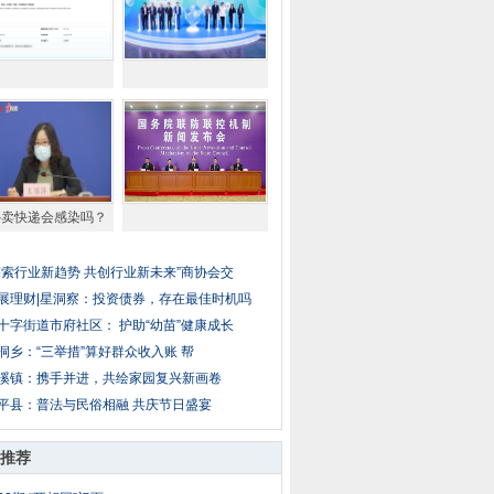
外卖快递会感染吗？
探索行业新趋势 共创行业新未来”商协会交
展理财|星洞察：投资债券，存在最佳时机吗
十字街道市府社区： 护助“幼苗”健康成长
洞乡：“三举措”算好群众收入账 帮
溪镇：携手并进，共绘家园复兴新画卷
平县：普法与民俗相融 共庆节日盛宴
推荐