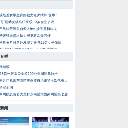
成绩差女学生背部被女老师抽肿 老师：
大哥”送幼女供马仔享乐 13岁女生多次
巴兄妹苦等各自爱人9年 嫂子竟和妹夫
子怀疑老婆出轨为报复将岳母强奸
子看黄片时意外发现丈夫与11名女子偷情
北乡村17岁“夫妻”见面三五月即试婚过
专栏
公遇儿媳妇与男同事吃饭 疑两人暧昧暴
岁女童放暑假到外地找父母 被爷爷两次
代楷模
子出轨后丈夫恋上小姨子 丈夫杀妻埋菜
018贵州环雷公山超100公里国际马拉松
亲把14岁亲生女送情人糟蹋 性侵者不止
国共产党黔东南苗族侗族自治州第十次代表大
络安全周
家网媒总编看大美黔东南暨大西南网盟第七届
新闻