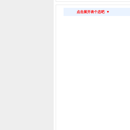
点击展开表个态吧 ▼