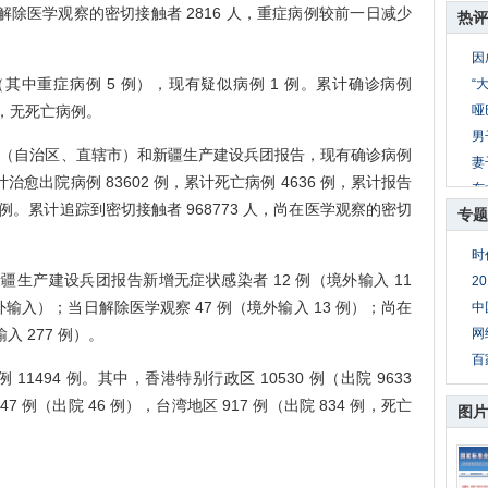
除医学观察的密切接触者 2816 人，重症病例较前一日减少
热评
因
其中重症病例 5 例），现有疑似病例 1 例。累计确诊病例
“
 例，无死亡病例。
哑
男
1 个省（自治区、直辖市）和新疆生产建设兵团报告，现有确诊病例
妻
计治愈出院病例 83602 例，累计死亡病例 4636 例，累计报告
东
1 例。累计追踪到密切接触者 968773 人，尚在医学观察的密切
专题
公
8
时
妻
生产建设兵团报告新增无症状感染者 12 例（境外输入 11
2
母
输入）；当日解除医学观察 47 例（境外输入 13 例）；尚在
中
入 277 例）。
网
百
94 例。其中，香港特别行政区 10530 例（出院 9633
7 例（出院 46 例），台湾地区 917 例（出院 834 例，死亡
图片