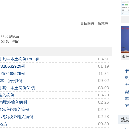
责任编辑：杨慧梅
000万剂疫苗
记处第一书记
收
例 其中本土病例1803例
03-31
8532929例
01-19
“
7469528例
11-24
星
中本土病例1例
09-02
大
 其中本土病例61例！！
08-03
雷
外输入病例
03-29
青
均为境外输入病例
02-26
黎
，均为境外输入病例
02-24
例，均为境外输入病例
02-23
热点
地方
09-30