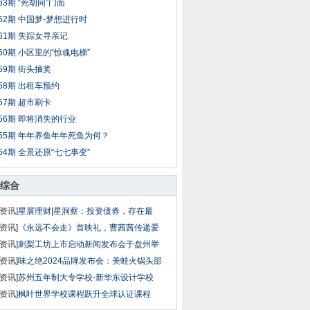
63期 “死胡同”门面
62期 中国梦-梦想进行时
61期 失踪女寻亲记
60期 小区里的“惊魂电梯”
59期 街头抽奖
58期 出租车预约
57期 超市刷卡
56期 即将消失的行业
55期 年年养鱼年年死鱼为何？
54期 全景还原“七七事变”
综合
资讯]
星展理财|星洞察：投资债券，存在最
资讯]
《永远不会走》首映礼，曹茜茜传递爱
资讯]
刺梨工坊上市启动新闻发布会于盘州举
资讯]
味之绝2024品牌发布会：美蛙火锅头部
资讯]
苏州五年制大专学校-新华东设计学校
资讯]
枫叶世界学校课程跃升全球认证课程